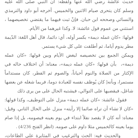
حديث عائشة رضي الله عنها ولفظه: أن النبي
صلى الله عليه
وسلم
كان يتحرى صيام الاثنين والخميس. أخرجه أبو داود والترمذي
والنسائي وصححه ابن حبان. فإنْ ثبت فيهما ما يقتضي تخصيصهما ،
استثني من عموم قول عائشة: لا. وكذا غيرهما من الأيام.
قولها: «كان عمله ديمة» بكسر أوله، أي: دائما، قال أهل اللغة: الدّيمة
مطر يدوم أياما، ثم أطلقت على كل شيء يستمر.
ويمكن الجمع بين تخصيصه لبغض الأيام وبين قولها: «كان عمله
ديمة»، بأن قولها: «كان عمله ديمة»، معناه: أن اختلاف حاله في
الإكثار من الصلاة والنوم أحياناً، والصوم ثم الفطر، كان مستداماً
مستمرا، وبأنه[ كان يُوظف نفسه للعبادة دوما، فربما شغله عن بعضها
شاغل، فيقضيها على التوالي، فيشتبه الحال على من يرى ذلك
فقول عائشة: «كان عمله ديمة» منزل على التوظيف، وكذا قولها:
«كان لا تشاء أن تراه صائما إلا رأيته» منزل على الحال الثاني. وقيل:
معناه: أنه كان لا يقصد نفلاً ابتداء في يوم بعينه فيصومه، بل إذا صام
يوما بعينه كالخميس مثلا داوم على صومه. (انظر الفتح 4/236) .
والحديث فيه: الحث والترغيب في المثابرة على الطاعات،