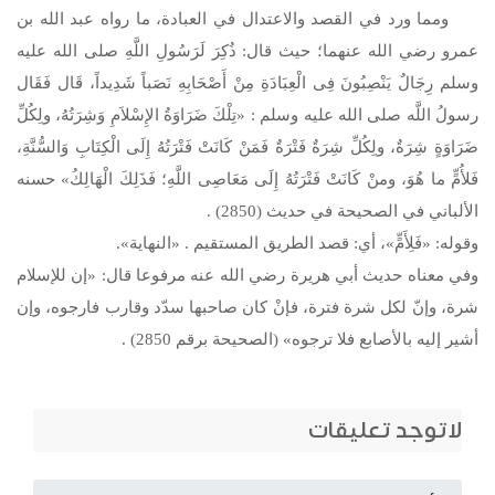
ومما ورد في القصد والاعتدال في العبادة، ما رواه عبد الله بن
عمرو رضي الله عنهما؛ حيث قال: ذُكِرَ لَرَسُولِ اللَّهِ
صلى الله عليه
وسلم
رِجَالٌ يَنْصِبُونَ فِى الْعِبَادَةِ مِنْ أَصْحَابِهِ نَصَباً شَدِيداً، قَال فَقَال
رسولُ اللَّه
صلى الله عليه وسلم
: «تِلْكَ ضَرَاوَةُ الإِسْلاَمِ وَشِرَتُهُ، ولِكُلِّ
ضَرَاوَةٍ شِرَةٌ، ولِكُلِّ شِرَةٌ فَتْرَةٌ فَمَنْ كَانَتْ فَتْرَتُهُ إِلَى الْكِتَابِ وَالسُّنَّةِ،
فَلأُمٍّ ما هُوَ، ومنْ كَانَتْ فَتْرَتُهُ إِلَى مَعَاصِى اللَّهِ؛ فَذَلِكَ الْهَالِكُ» حسنه
الألباني في الصحيحة في حديث (2850) .
وقوله: «فَلِأَمٍّ»، أي: قصد الطريق المستقيم . «النهاية».
وفي معناه حديث أبي هريرة رضي الله عنه مرفوعا قال: «إن للإسلام
شرة، وإنّ لكل شرة فترة، فإنْ كان صاحبها سدّد وقارب فارجوه، وإن
أشير إليه بالأصابع فلا ترجوه» (الصحيحة برقم 2850) .
لاتوجد تعليقات