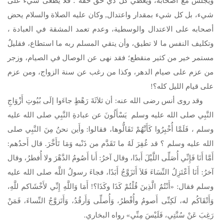
ويجلس مع أصحابه، ويعطي كل ذي حق حقه ؛ فلا يطغى شيء على
شيء، بل كل شيء بمقدار واعتدال, وكان عليه الصلاة والسلام يحض
أصحابه على الاعتدال والوسطية، وعدم تعمد المشقة في العبادة ،
وتكليف النفس ما لا تطيق، وأن يتقي المسلم ربه ما استطاع، فقليلٌ
مستمر خير من كثير منقطع؛ فقد نهى عن الوصال في الصيام، وزجر
من عزم على صيام الدهر، وكذا من رغب عن سنة الزواج، ومن عزم
على قيام الليل كله؟!
وقد روى أنس رضى الله عنه: أن ثلاَثَةَ رَهْطٍ جاءَوا إلَى بُيُوتِ أَزْوَاجِ
النَّبِي
صلى الله عليه وسلم
يَسْأَلُونَ عن عبادةِ النَّبِي
صلى الله عليه
وسلم
، فَلَمَّا أُخْبِرُوا كَأَنَّهُمْ تَقَالُّوها، فقالوا: وأَين نحنُ مِنَ النَّبِي
صلى
الله عليه وسلم
؟ قد غُفِرَ لَهُ ما تَقَدَّم من ذَنْبه وَمَا تَأَخَّرَ. قال أَحدُهم:
أَمَّا أَنَا فَإِنِّي أُصَلِّى اللَّيْلَ أَبدًا، وقال آخرُ: أَنا أَصُومُ الدَّهْرَ ولا أُفطرُ، وقال
آخرُ: أَنَا أَعْتَزِلُ النِّسَاءَ فَلاَ أَتَزَوَّجُ أَبَدًا، فجاءَ رسولُ اللَّه
صلى الله عليه
وسلم
فقال: «أَنْتُمُ الَّذِينَ قُلْتُمْ كَذَا وكَذَا؟! أَمَا وَاللَّهِ إِنِّي لأَخْشَاكم للَّهِ،
وَأَتْقَاكُم له، لَكِنِّى أَصومُ وأُفْطرُ، وَأُصلِّى وَأَرقُدُ، وَأَتَزوَّجُ النِّساءَ، فَمَنْ
رَغِبَ عَنْ سُنَّتِي، فَلَيْسَ مِنِّي» رواه البخاري.