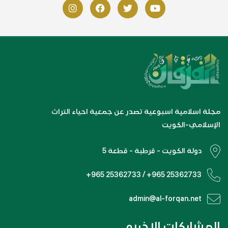
مجلة اسلامية اسبوعية تصدر عن جمعية احياء التراث
الإسلامي-الكويت
دولة الكويت - قرطبة - قطعة 5
+965 25362733 / +965 25362733
admin@al-forqan.net
المشاركات الاخيره