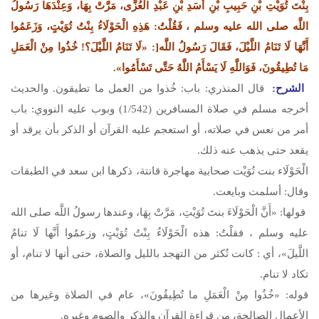
بِنْتَ تُوَيْتِ بْنِ حَبِيبِ بْنِ أَسَدِ بْنِ عَبْدِ الْعُزَّى، مَرَّتْ بِهَا، وَعِنْدَهَا رَسُولُ
اللَّه
صلى الله عليه وسلم
، فَقُلْتُ: هَذِهِ الْحَوْلَاءُ بِنْتُ تُوَيْتٍ، وَزَعَمُوا
أَنَّهَا لَا تَنَامُ اللَّيْلَ، فَقَالَ رَسُولُ اللَّه[: «لَا تَنَامُ اللَّيْلَ؟! خُذُوا مِنْ الْعَمَلِ
مَا تُطِيقُونَ، فَوَاللَّهِ لَا يَسْأَمُ اللَّهُ حَتَّى تَسْأَمُوا».
الشرح:
قال المنذري: باب: خُذوا من العمل ما تطيقون. والحديث
أخرجه مسلم في صلاة المسافرين (1/542) وبوب عليه النووي: باب
أمر من نعس في صلاته، أو استعجم عليه القرآن أو الذكر بأن يرقد أو
يقعد حتى يذهب عنه ذلك.
الْحَوْلَاء بنت تُوَيْت صحابية مهاجرة قانتة، ذكرها ابن سعد في الطبقات
وقال: أسلمت وبايعت.
قولها: «أَنَّ الْحَوْلَاءَ بنتَ تُوَيْتِ، مَرَّتْ بِهَا، وعندها رسولُ اللَّه
صلى الله
عليه وسلم
، فقلْتُ: هذه الْحَوْلَاءُ بِنْتُ تُوَيْتٍ، وزعمُوا أَنَّها لَا تنامُ
اللَّيلَ»، أي : كانت تُكثر من التهجد بالليل والصلاة، حتى أنها لا تنام، أو
تكاد لا تنام.
قوله: «خُذُوا مِنْ الْعَمَلِ ما تُطِيقُونَ»، عام في الصلاة وغيرها من
الأعمال الصالحة، من قراءة القرآن والذكر والصوم وغيره.