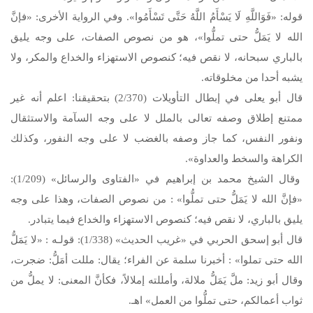
قوله: «فَوَاللَّهِ لَا يَسْأَمُ اللَّهُ حَتَّى تَسْأَمُوا». وفي الرواية الأخرى: «فإنَّ
الله لا يَمَلُّ حتى تملُّوا»، هو من نصوص الصفات، على وجه يليق
بالباري سبحانه، لا نقص فيه؛ كنصوص الاستهزاء والخداع والمكر، ولا
يشبه أحدا من مخلوقاته.
قال أبو يعلى في إبطال التأويلات (2/370) بتحقيقنا: اعلم أنه غير
ممتنع إطلاق وصفه تعالى بالملل لا على وجه السآمة والاستثقال
ونفور النفس، كما جاز وصفه بالغضب لا على وجه النفور، وكذلك
الكراهة والسخط والعداوة».
وقال الشيخ محمد بن إبراهيم في «الفتاوى والرسائل» (1/209):
«فإنَّ الله لا يَمَلُّ حتى تملُّوا» : من نصوص الصفات، وهذا على وجه
يليق بالباري، لا نقص فيه؛ كنصوص الاستهزاء والخداع فيما يتبادر.
قال أبو إسحق الحربي في «غريب الحديث» (1/338): قولـه : «لا يَمَلُّ
الله حتى تملوا» : أخبرنا سلمة عن الفراء؛ يقال: مللت أمَلُّ: ضجرت،
وقال أبو زيد: ملَّ يَمَلُّ ملالة، وأمللته إملالاً، فكأنَّ المعنى: لا يملُّ من
ثواب أعمالكم، حتى تملُّوا من العمل» اهـ.