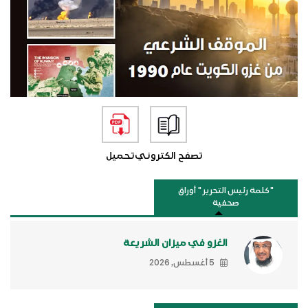
تصفح الكتروني
تحميل
"كلمة رئيس التحرير " أوراق
صحفية
الغزو في ميزان الشريعة
5 أغسطس, 2026