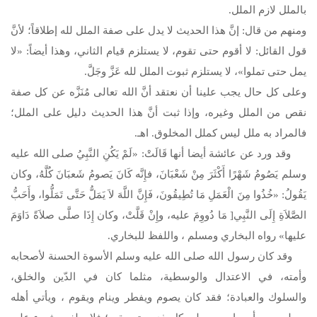
بالملل لازم الملل.
ومنهم من قال: إنَّ هذا الحديث لا يدل على صفة الملل لله إطلاقاً؛ لأنَّ
قول القائل: لا أقوم حتى تقوم، لا يستلزم قيام الثاني، وهذا أيضاً: «لا
يمل حتى تملوا»، لا يستلزم ثبوت الملل لله عَزَّ وجَلَّ.
وعلى كل حال يجب علينا أن نعتقد أنَّ الله تعالى مُنَزَّه عن كل صفة
نقص من الملل وغيره، وإذا ثبت أنَّ هذا الحديث دليل على الملل؛
فالمراد به ملل ليس كملل المخلوق. اهـ.
وقد ورد عن عائشة أيضا أنها قَالَتْ: «لَمْ يَكُنِ النَّبِيُ
صلى الله عليه
وسلم
يَصُومُ شَهْرًا أَكْثَرَ مِنْ شَعْبَانَ، فإِنَّه كَانَ يَصومُ شَعبَانَ كُلَّهُ، وكان
يَقُولُ: «خُذُوا مِنَ الْعَمَلِ مَا تُطِيقُونَ، فَإِنَّ اللَّهَ لاَ يَمَلُّ حَتَّى تَمَلُّوا، وأَحَبُّ
الصَّلاَةِ إِلَى النَّبِي[ مَا دُووِمَ عليه، وإِنْ قَلَّتْ، وكان إِذَا صلَّى صلاَةً دَاوَمَ
عليها» رواه البخاري ومسلم ، واللفظ للبخاري.
وقد كان رسول الله
صلى الله عليه وسلم
الأسوة الحسنة لأصحابه
وأمته، في الاعتدال والوسطية، مثلما كان في الدّين والخلق،
والسلوك والعبادة؛ فقد كان يصوم ويفطر وينام ويقوم ، ويأتي أهله