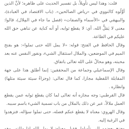
قلت: وهذا ليس تأويلاً، بل تفسير الحديث على ظاهره؛ لأنَّ الذين
أوَّلُوه كالنووي في «رياض الصالحين». (باب الاقتصاد في العبادة)،
والبيهقي في «الأسماء والصفات» (فصل ما جاء في المِلال)، قالوا:
معنى لا يَمَلُّ الله، أي: لا يقطع ثوابه، أو أنه كناية عن تناهي حق الله
عليكم في الطاعة.
وقال الحافظ في الفتح: قوله: «لا يمل الله حتى تملوا»: هو بفتح
الميم في الموضعين، والملال استثقال الشيء، ونفور النفس عنه بعد
محبته، وهو محالٌ على الله تعالى باتفاق.
وقال الإسماعيلي وجماعة من المحققين: إنما أطلق هذا على جهة
المقابلة اللفظية مجازا، كما قال تعالى: {وجزاءُ سيئة سيئة مثلها}
وانظاره .
قال القرطبي: وجه مجازه أنه تعالى لما كان يقطع ثوابه عمن يقطع
العمل ملالاً، عبر عن ذلك بالملال من باب تسمية الشيء باسم سببه.
وقال الهروي: معناه لا يقطع عنكم فضله، حتى تملوا سؤاله، فتزهدوا
في الرغبة إليه.
وجنح بعضهم إلى تأويلها، فقيل معناه: لا يمل الله إذا مللتم، وهو