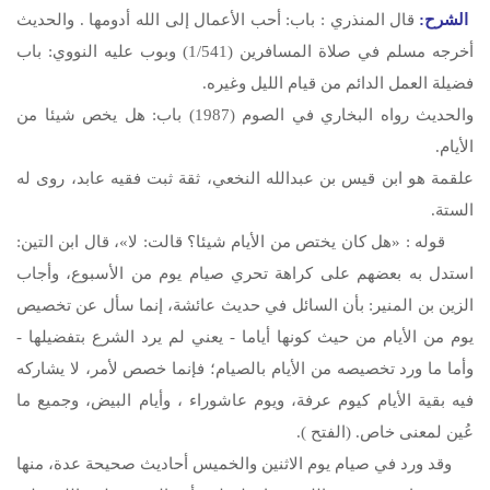
الشرح:
قال المنذري : باب: أحب الأعمال إلى الله أدومها . والحديث
أخرجه مسلم في صلاة المسافرين (1/541) وبوب عليه النووي: باب
فضيلة العمل الدائم من قيام الليل وغيره.
والحديث رواه البخاري في الصوم (1987) باب: هل يخص شيئا من
الأيام.
علقمة هو ابن قيس بن عبدالله النخعي، ثقة ثبت فقيه عابد، روى له
الستة.
قوله : «هل كان يختص من الأيام شيئا؟ قالت: لا»، قال ابن التين:
استدل به بعضهم على كراهة تحري صيام يوم من الأسبوع، وأجاب
الزين بن المنير: بأن السائل في حديث عائشة، إنما سأل عن تخصيص
يوم من الأيام من حيث كونها أياما - يعني لم يرد الشرع بتفضيلها -
وأما ما ورد تخصيصه من الأيام بالصيام؛ فإنما خصص لأمر، لا يشاركه
فيه بقية الأيام كيوم عرفة، ويوم عاشوراء ، وأيام البيض، وجميع ما
عُين لمعنى خاص. (الفتح ).
وقد ورد في صيام يوم الاثنين والخميس أحاديث صحيحة عدة، منها