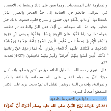
والمداومة على المستحبات، ومما يعين على ذلك وينشط له، الاقتصاد
في النوافل، فالغلو في العبادة إلى حدِّ الضجر والضرر، نذيرٌ
بانقطاعها، أو بذلها بِكَلَفَةٍ دون خشوع وانشراح قلبٍ، فيفوت بذلك خيرٌ
عظيم. وقد ذمّ الله سبحانه من ألِفَ فعل البرِّ والطاعة ثم قطعه،
بقوله تعالـى: {ثُمَّ قَفَّيْنَا عَلَىٰ آثَارِهِمْ بِرُسُلِنَا وَقَفَّيْنَا بِعِيسَى ابْنِ مَرْيَمَ
وَآتَيْنَاهُ الْإِنْجِيلَ وَجَعَلْنَا فِي قُلُوبِ الَّذِينَ اتَّبَعُوهُ رَأْفَةً وَرَحْمَةً وَرَهْبَانِيَّةً
ابْتَدَعُوهَا مَا كَتَبْنَاهَا عَلَيْهِمْ إِلَّا ابْتِغَاءَ رِضْوَانِ اللَّهِ فَمَا رَعَوْهَا حَقَّ رِعَايَتِهَا
ۖ فَآتَيْنَا الَّذِينَ آمَنُوا مِنْهُمْ أَجْرَهُمْ ۖ وَكَثِيرٌ مِنْهُمْ فَاسِقُونَ ﴿27﴾}(الحديد:
27).
قال النووي رحمه الله : «القليل الدائم خيرٌ من كثيرٍ ينقطع، وإنما كان
خيرًا؛ لأنّ به دوام الإقبال على الله سبحانه، بالطاعة والذكر
والمراقبة، وإخلاص النية ، ويثمر القليل الدائم؛ بحيث يزيد على الكثير
المنقطع أضعافًا كثيرة».
177- باب : خذوا من العمل ما تطيقون
381.عَن عَائِشَةَ زَوْجَ النَّبِيِّ
صلى الله عليه وسلم
أَخْبَرَتْهُ أَنَّ الْحَوْلَاءَ