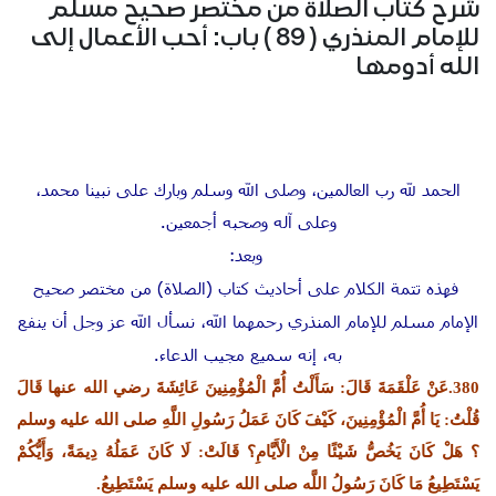
شرح كتاب الصلاة من مختصر صحيح مسلم
للإمام المنذري ( 89 ) باب: أحب الأعمال إلى
الله أدومها
الحمد لله رب العالمين، وصلى الله وسلم وبارك على نبينا محمد،
وعلى آله وصحبه أجمعين.
وبعد:
فهذه تتمة الكلام على أحاديث كتاب (الصلاة) من مختصر صحيح
الإمام مسلم للإمام المنذري رحمهما الله، نسأل الله عز وجل أن ينفع
به، إنه سميع مجيب الدعاء.
380.عَنْ عَلْقَمَةَ قَالَ: سَأَلْتُ أُمَّ الْمُؤْمِنِينَ عَائِشَةَ رضي الله عنها قَالَ
قُلْتُ: يَا أُمَّ الْمُؤْمِنِينَ، كَيْفَ كَانَ عَمَلُ رَسُولِ اللَّهِ صلى الله عليه وسلم
؟ هَلْ كَانَ يَخُصُّ شَيْئًا مِنْ الْأَيَّامِ؟ قَالَتْ: لَا كَانَ عَمَلُهُ دِيمَةً، وَأَيُّكُمْ
يَسْتَطِيعُ مَا كَانَ رَسُولُ اللَّه
صلى الله عليه وسلم
يَسْتَطِيعُ.