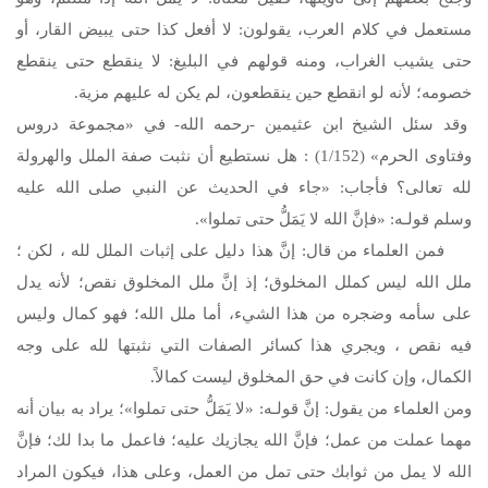
مستعمل في كلام العرب، يقولون: لا أفعل كذا حتى يبيض القار، أو
حتى يشيب الغراب، ومنه قولهم في البليغ: لا ينقطع حتى ينقطع
خصومه؛ لأنه لو انقطع حين ينقطعون، لم يكن له عليهم مزية.
وقد سئل الشيخ ابن عثيمين -رحمه الله- في «مجموعة دروس
وفتاوى الحرم» (1/152) : هل نستطيع أن نثبت صفة الملل والهرولة
لله تعالى؟ فأجاب: «جاء في الحديث عن النبي
صلى الله عليه
وسلم
قولـه: «فإنَّ الله لا يَمَلُّ حتى تملوا».
فمن العلماء من قال: إنَّ هذا دليل على إثبات الملل لله ، لكن ؛
ملل الله ليس كملل المخلوق؛ إذ إنَّ ملل المخلوق نقص؛ لأنه يدل
على سأمه وضجره من هذا الشيء، أما ملل الله؛ فهو كمال وليس
فيه نقص ، ويجري هذا كسائر الصفات التي نثبتها لله على وجه
الكمال، وإن كانت في حق المخلوق ليست كمالاً.
ومن العلماء من يقول: إنَّ قولـه: «لا يَمَلُّ حتى تملوا»؛ يراد به بيان أنه
مهما عملت من عمل؛ فإنَّ الله يجازيك عليه؛ فاعمل ما بدا لك؛ فإنَّ
الله لا يمل من ثوابك حتى تمل من العمل، وعلى هذا، فيكون المراد