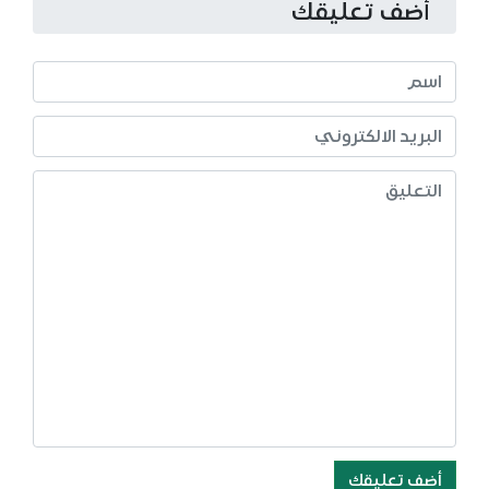
أضف تعليقك
أضف تعليقك