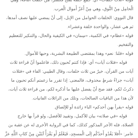
الْحامِل مِنْ النُّوق، وهي مِنْ أَعَزّ أَموال الْعرب.
قال النووي: الخلفات الحوامل من الإبل، إلى أنْ يمضي عليها نصف أمدها،
ثم هي عشار، والواحدة خلفة وعشراء.
قوله «عظام» في الكمية، «سِمان» في الكيفية والحال، والتنكير للتعظيم
والتفخيم.
قوله «قلنا: نعم» وهذا بمقتضى الطبيعة البشرية، وحبها للأموال.
قوله «فثلاث آيات» أي: فإذا كنتم تُحبون ذلك، فاعلموا أنّ قراءة ثلاث
آيات من القرآن، خيرٌ من ثلاث خلفات، وقال الطيبي: الفاء في «فثلاث
آيات» جزاءُ شرطٍ محذوف، فالمعنى: إذا تقرر ما زعمتم أنكم تحبون ما
ذكرتُ لكم، فقد صح أنْ يفضل عليها ما أذكره لكم، من قراءة ثلاث آيات،
لأن هذا من الباقيات الصالحات، وتلك من الزائلات الفانيات.
قوله «يقرأ بهن أحدكم» الباء زائدة أو للإلصاق.
قوله «في صلاته» بيان للأكمل، وتقييد للأفضل، ولو قرأ بها خارج
الصلاة، فله الأجر المذكور كذلك، كما في الرواية الأخرى له عن عقبة بن
عامر: «أَفلا يَغْدُو أَحدُكُم إلَى الْمسجِدِ، فَيَعْلَمُ أَو يَقْرَأُ آيَتَيْنِ مِنْ كتَابِ اللَّهِ عزَّ