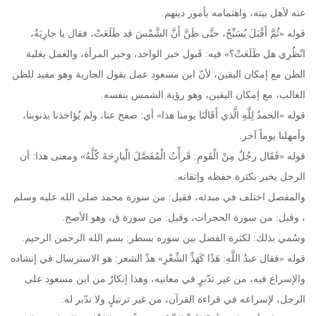
عنه لأهل بيته، واهتمامه بأمور دينهم.
قوله «ثُمَّ أَقْبَلَ يُسَبِّحُ، حتَّى ظَنَّ أَنَّ الشَّمْسَ قد طَلَعَتْ، فقال يا جارِيَةُ،
انْظُرِي هل طَلَعَتْ؟» فيه: قَبول خبر الواحد، وخبر المرأة، والعمل بغلبة
الظن مع إمكان اليقين، لأنّ ابن مسعود عمل بقول الجارية وهو مفيد للظن
الغالب، مع إمكان اليقين، وهو رؤية الشمس بنفسه.
قوله «الحمدُ لِلَّهِ الَّذي أَقَالَنَا يومنا هذا» أي: صفح عنا، ولم يُؤاخذنا بذنوبنا،
وأمهلنا يوماً آخر.
قوله «فَقَال رجُلٌ مِنْ الْقَومِ: قَرأْتُ الْمُفَصَّلَ الْبارِحَةَ كُلَّهُ» ومعنى هذا: أن
الرجل يخبر بكثرة حفظه وإتقانه.
والمفصل اختلف في مبدئه، فقيل: من سورة محمد صلى الله عليه وسلم
، وقيل: من سورة الحجرات، وقيل: من سورة ق، وهو الأصح.
وسُمي بذلك: لكثرة الفصل بين سوره بسطر: بسم الله الرحمن الرحيم.
قوله «فقال عبدُ اللَّهِ: هَذًا كَهَذِّ الشِّعْرِ» هذّ الشعر: هو الاسترسال في إنشاده
والإسراع فيه، من غير تدّبرٍ في معانيه، وهذا إنكارٌ من ابن مسعود على
الرجل، لإسراعه في قراءة القرآن، من غير ترتيلٍ ولا تدّبر له.