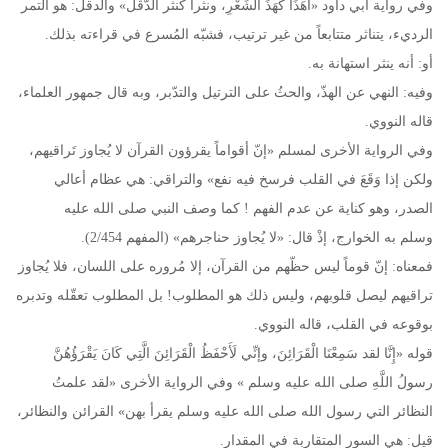
وفي رواية أبي داود «أهَذًا كَهَذِّ الشِّعْرِ، ونثراً كنثر الدّقْل» والدقل: هو التمر
الرديء، يتناثر متتابعاً من غير ترتيب، فشبّه المُسرع في قراءته بذلك.
أو: أنه ينثر استهانة به.
وفيه: النهي عن الهذّ، والحثُ على الترتيل والتدّبر، وبه قال جمهور العلماء،
قاله النووي.
وفي الرواية الأخرى لمسلم «إنّ أقواماً يقرؤون القرآن لا يُجاوز تَراقيهم،
ولكن إذا وَقَعَ في القلب فرسخ فيه نفع» والتراقي: هي عظام أعالي
الصدر، وهو كناية عن عدم الفهم ! كما وصف النبي صلى الله عليه
وسلم به الخوارج، إذْ قال: «لا يُجاوز حناجرهم» (المفهم 2/454).
فمعناه: إنّ قوماً ليس حظّهم من القرآن، إلا مُروره على اللسان، فلا يُجاوز
تراقيهم ليصل قلوبهم، وليس ذلك هو المطلوب! بل المطلوب تعقّله وتدبره
بوقوعه في القلب، قاله النووي.
قوله «إِنَّا لقد سَمِعْنَا الْقَرَائِنَ، وإنِّي لَأَحْفَظُ الْقَرَائِنَ الَّتِي كَانَ يَقْرَؤُهُنَّ
رسولُ اللَّهِ صلى الله عليه وسلم » وفي الرواية الأخرى «لقد علمتُ
النظائر التي رسول الله صلى الله عليه وسلم يقرأ بهن» القرائن والنظائر،
قيل: هي السور المتقاربة في المقدار.