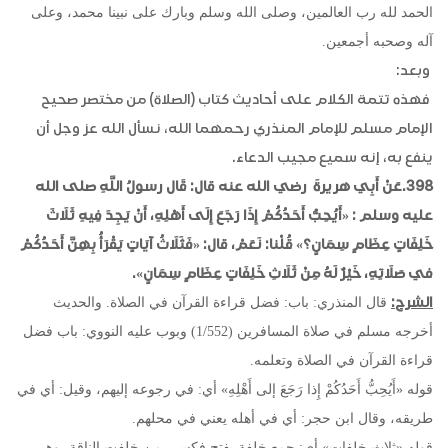
الحمد لله رب العالمين، وصلى الله وسلم وبارك على نبينا محمد، وعلى
آله وصحبه أجمعين.
وبعد:
فهذه تتمة الكلام على أحاديث كتاب (الصلاة) من مختصر صحيح
الإمام مسلم للإمام المنذري رحمهما الله، نسأل الله عز وجل أن
ينفع به، إنه سميع مجيب الدعاء.
398.عَنْ أَبِي هريرةَ رضي الله عنه قال: قَال رسولُ اللَّهِ صلى الله
عليه وسلم : «أَيُحِبُّ أَحَدُكُمْ إِذَا رَجَعَ إِلَى أَهْلِهِ، أَنْ يَجِدَ فِيهِ ثَلَاثَ
خَلِفَاتٍ عِظَامٍ سِمَانٍ؟» قُلْنا: نَعَمْ، قال: «فَثَلَاثُ آيَاتٍ يَقْرَأُ بِهِنَّ أَحَدُكُمْ
في صَلَاتِهِ، خَيْرٌ لَهُ مِنْ ثَلَاثِ خَلِفَاتٍ عِظَامٍ سِمَانٍ».
الشرح:
قال المنذري: باب: فضل قراءة القرآن في الصلاة. والحديث
أخرجه مسلم في صلاة المسافرين (1/552) وبوب عليه النووي: باب فضل
قراءة القرآن في الصلاة وتعلمه.
قوله «أَيُحِبُّ أَحَدُكُمْ إِذا رَجَعَ إلى أَهْلِهِ» أي: في رجوعه إليهم، وقيل: أي في
طريقه، وقال ابن حجر: أي في أهله يعني في محلهم.
قوله «ثلاث خلفات» أي: جمع خلفة بفتح فكسر، من خلفت الناقة، وهي