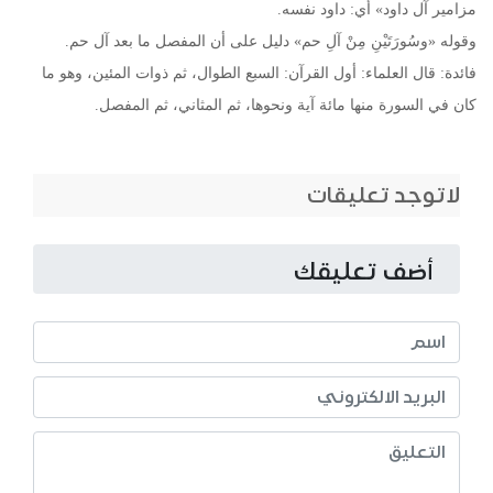
مزامير آل داود» أي: داود نفسه.
وقوله «وسُورَتَيْنِ مِنْ آلِ حم» دليل على أن المفصل ما بعد آل حم.
فائدة: قال العلماء: أول القرآن: السبع الطوال، ثم ذوات المئين، وهو ما
كان في السورة منها مائة آية ونحوها، ثم المثاني، ثم المفصل.
لاتوجد تعليقات
أضف تعليقك