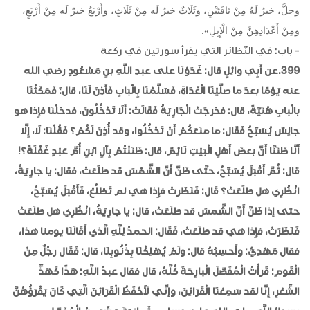
وجلَّ، خيرٌ لَهُ مِنْ نَاقَتَيْنِ، وثَلَاثٌ خيرٌ لَه مِنْ ثَلَاثٍ، وأَرْبَعٌ خيرٌ لَه مِنْ أَرْبَعٍ،
ومِنْ أَعْدَادِهِنَّ مِنْ الْإِبِلِ».
- باب: في النّظائر التي يقرأ سورتين في ركعة
399.عن أَبِي وائِلٍ قال: غَدَوْنَا على عبدِ اللَّهِ بنِ مَسْعُودٍ رضي الله
عنه يَوْمًا بعدَ ما صَلَّيْنَا الْغَدَاةَ، فَسَلَّمْنَا بِالْبَابِ فَأَذِنَ لَنَا، قال:َ فَمَكَثْنَا
بالْبابِ هُنَيَّةً، قال: فخرجَتْ الْجَارِيَةُ فَقَالَتْ: أَلَا تَدْخُلُونَ، فدخلْنَا فإِذا هو
جالِسٌ يُسَبِّحُ فَقَال: ما منَعَكُمْ أَنْ تَدْخُلُوا، وقد أُذِنَ لَكُمْ؟ فَقُلْنَا: لَا، إِلَّا
أَنَّا ظَنَنَّا أَنَّ بعضَ أَهْلِ الْبَيْتِ نَائِمٌ، قال: ظَنَنْتُمْ بِآلِ ابْنِ أُمِّ عَبْدٍ غَفْلَةً؟!
قال: ثُمَّ أَقْبَلَ يُسَبِّحُ، حتَّى ظَنَّ أَنَّ الشَّمْسَ قد طَلَعَتْ، فقال: يا جارِيَةُ،
انْظُرِي هل طَلَعَتْ؟ قَال: فَنَظَرتْ فإِذا هي لم تَطْلُعْ، فَأَقْبَلَ يُسَبِّحُ،
حتى إذا ظَنَّ أَنَّ الشَّمسَ قد طَلَعَتْ، قال: يا جارِيَةُ، انْظُرِي هل طَلَعَتْ
فَنَظَرَتْ، فإِذا هي قد طَلَعَتْ، فَقَال: الحمدُ لِلَّهِ الَّذي أَقَالَنَا يومنا هذا،
فقال مَهْدِيٌّ: وأَحسِبُهُ قال: ولَمْ يُهْلِكْنَا بِذُنُوبِنَا، قال: فَقَال رجُلٌ مِنْ
الْقَومِ: قَرأْتُ الْمُفَصَّلَ الْبارِحَةَ كُلَّهُ، قال فقال عبدُ اللَّهِ: هَذًا كَهَذِّ
الشِّعْرِ، إِنَّا لقد سَمِعْنَا الْقَرَائِنَ، وإنِّي لَأَحْفَظُ الْقَرَائِنَ الَّتِي كَانَ يَقْرَؤُهُنَّ