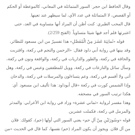
وقال الحافظ ابن حجر: السور المتماثلة في المعاني، كالموعظة أو الحكم
أو القصص، لا المتماثلة في عدد الآي، لما سيظهر عند تعينها.
قال المحب الطبري: كنت أظن أن المراد أنها متساوية في العد، حتى
اعتبرتها فلم أجد فيها شيئا متساوياً. (الفتح 2/259).
قوله «ثَمانِيَةَ عَشَرَ مِنْ الْمُفَصَّلِ» هذا تفسيرٌ من ابن مسعود للنظائر،
وقد بينها في رواية أبي داود فقال: «الرحمن والنجم في ركعة، واقتربت
والحاقة في ركعة، والطور والذاريات في ركعة، والواقعة ونون في ركعة،
وسأل سائل والنازعات في ركعة، وويل للمطففين وعبس في ركعة، وهل
أتى ولا أقسم في ركعة، وعم يتساءلون والمرسلات في ركعة، والدخان
وإذا الشمس كورت في ركعة «قال أبوداود: هذا تأليف ابن مسعود. أي:
هكذا ترتيب السور في مصحفه.
وهذا مفسر لرواية «ثماني عشرة» وزاد في رواية ابن الأعرابي: والمدثر
والمزمل في ركعة، فكملت عشرين.
قوله «وسُورَتَيْنِ مِنْ آلِ حم» يعني السور التي أولها (حم)، كقولك: فلان
من آل فلان. ويجوز أن يكون المراد (حم) نفسها، كما قال في الحديث «من