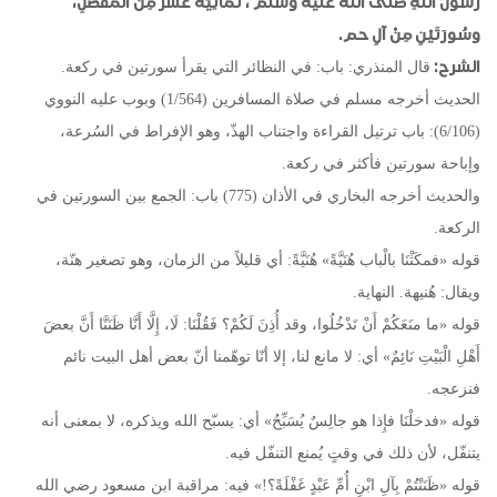
رسولُ اللَّهِ صلى الله عليه وسلم ، ثَمانِيَةَ عَشَرَ مِنْ الْمُفَصَّلِ،
وسُورَتَيْنِ مِنْ آلِ حم.
الشرح:
قال المنذري: باب: في النظائر التي يقرأ سورتين في ركعة.
الحديث أخرجه مسلم في صلاة المسافرين (1/564) وبوب عليه النووي
(6/106): باب ترتيل القراءة واجتناب الهذّ، وهو الإفراط في السُرعة،
وإباحة سورتين فأكثر في ركعة.
والحديث أخرجه البخاري في الأذان (775) باب: الجمع بين السورتين في
الركعة.
قوله «فمكَثْنَا بالْباب هُنَيَّةً» هُنَيَّةً: أي قليلاً من الزمان، وهو تصغير هنّة،
ويقال: هُنيهة. النهاية.
قوله «ما منَعَكُمْ أَنْ تَدْخُلُوا، وقد أُذِنَ لَكُمْ؟ فَقُلْنَا: لَا، إِلَّا أَنَّا ظَنَنَّا أَنَّ بعضَ
أَهْلِ الْبَيْتِ نَائِمٌ» أي: لا مانع لنا، إلا أنّا توهّمنا أنّ بعض أهل البيت نائم
فنزعجه.
قوله «فدخلْنَا فإِذا هو جالِسٌ يُسَبِّحُ» أي: يسبّح الله ويذكره، لا بمعنى أنه
يتنفّل، لأن ذلك في وقتٍ يُمنع التنفّل فيه.
قوله «ظَنَنْتُمْ بِآلِ ابْنِ أُمِّ عَبْدٍ غَفْلَةً؟!» فيه: مراقبة ابن مسعود رضي الله