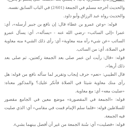
والحديث أخرجه مسلم في الجمعة (2/601) في الباب السابق نفسه.
والحديث رواه عبد الرزاق وأبو داود.
قوله: «وعن عمرو بن عطاء قال: إن نافع بن جبير أرسله»، أي:
عمرا «إلى السائب» -رضي الله عنه - «يسأله»، أي: يسأل عمرو
السائب «عن شيء رآه منه معاوية» أي: رأى ذلك الشيء منه معاوية
في الصلاة، أي: من السائب.
قوله: «قال: رأيت ابن عمر صلى بعد الجمعة ركعتين، ثم صلى بعد
ذلك أربعا».
قال الطيبي: «نعم» حرف إيجاب وتقرير لما سأله نافع من قوله: هل
رأى منك معاوية شيئا في الصلاة فأنكر عليك؟ والمذكور معناه:
«صليت معه» أي: مع معاوية.
قوله: «الجمعة في المقصورة» موضع معين في الجامع مقصور
للسلاطين قوله: «فلما سلم الإمام قمت في مقامي» أي: الذي صليت
فيه الجمعة.
قوله: «فصليت» أي: سُنة الجمعة من غير أن أفصل بينهما بشيء.