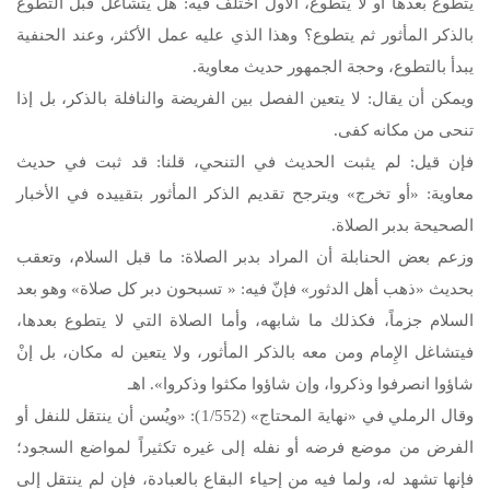
يتطوع بعدها أو لا يتطوع، الأول اختلف فيه: هل يتشاغل قبل التطوع
بالذكر المأثور ثم يتطوع؟ وهذا الذي عليه عمل الأكثر، وعند الحنفية
يبدأ بالتطوع، وحجة الجمهور حديث معاوية.
ويمكن أن يقال: لا يتعين الفصل بين الفريضة والنافلة بالذكر، بل إذا
تنحى من مكانه كفى.
فإن قيل: لم يثبت الحديث في التنحي، قلنا: قد ثبت في حديث
معاوية: «أو تخرج» ويترجح تقديم الذكر المأثور بتقييده في الأخبار
الصحيحة بدبر الصلاة.
وزعم بعض الحنابلة أن المراد بدبر الصلاة: ما قبل السلام، وتعقب
بحديث «ذهب أهل الدثور» فإنّ فيه: « تسبحون دبر كل صلاة» وهو بعد
السلام جزماً، فكذلك ما شابهه، وأما الصلاة التي لا يتطوع بعدها،
فيتشاغل الإِمام ومن معه بالذكر المأثور، ولا يتعين له مكان، بل إنْ
شاؤوا انصرفوا وذكروا، وإن شاؤوا مكثوا وذكروا». اهـ
وقال الرملي في «نهاية المحتاج» (1/552): «ويُسن أن ينتقل للنفل أو
الفرض من موضع فرضه أو نفله إلى غيره تكثيراً لمواضع السجود؛
فإنها تشهد له، ولما فيه من إحياء البقاع بالعبادة، فإن لم ينتقل إلى