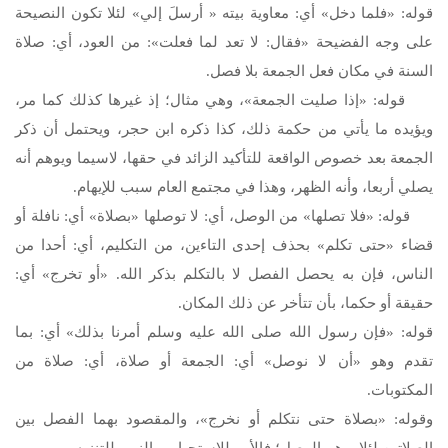
قوله: «فلما دخل» أي: معاوية بيته « أرسلَ إلي» لئلا تكون النصيحة
على وجه الفضيحة «فقال: لا تعد لما فعلت»: من العود، أي: صلاة
السنة في مكان فعل الجمعة بلا فصل.
قوله: «إذا صليت الجمعة»، وهي مثال؛ إذ غيرها كذلك كما مر،
ويؤيده ما يأتي من حكمة ذلك، كذا ذكره ابن حجر، ويحتمل أن ذكر
الجمعة بعد خصوص الواقعة للتأكيد الزائد في حقها، لاسيما ويوهم أنه
يصلي أربعا، وأنه الظهر، وهذا في مجتمع العام سبب للإيهام.
قوله: «فلا تصلها» من الوصل، أي: لا توصلها «بصلاة» أي: نافلة أو
قضاء «حتى تكلم» بحذف إحدى التاءين، من التكليم، أي: أحدا من
الناس، فإن به يحصل الفصل لا بالتكلم بذكر الله. «أو تخرج» أي:
حقيقة أو حكما، بأن تتأخر عن ذلك المكان.
قوله: «فإن رسول الله
صلى الله عليه وسلم
أمرنا بذلك» أي: بما
تقدم وهو «أن لا نوصل» أي: الجمعة أو صلاة، أي: صلاة من
المكتوبات.
وقوله: «بصلاة حتى نتكلم أو نخرج»، والمقصود بهما الفصل بين
الصلاتين لئلا يوهم الوصل؛ فالأمر للاستحباب والنهي للتنزيه.