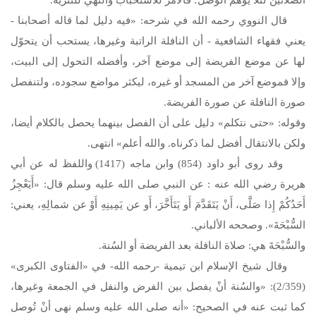
قال النووي رحمه الله في شرحه: «فيه دليل لما قاله أصحابنا -
يعني فقهاء الشافعية - أن النافلة الراتبة وغيرها، يستحب أن يتحوّل
لها عن موضع الفريضة إلى موضع آخر، وأفضله التحول إلى البيت،
وإلا فموضع آخر من المسجد أو غيره، ليكثر مواضع سجوده، ولتنفصل
صورة النافلة عن صورة الفريضة.
وقوله: «حتى نتكلم» دليل على أن الفصل بينهما يحصل بالكلام أيضا،
ولكن بالانتقال أفضل لما ذكرناه. والله أعلم» انتهى.
وقد روى أبو داود (854) وابن ماجه (1417) واللفظ له عن أبي
هريرة رضي الله عنه : عن النبي
صلى الله عليه وسلم
قال: «أَيَعْجِزُ
أَحَدُكُمْ إِذا صَلَّى، أَنْ يَتَقَدَّمَ أَو يَتَأَخَّرَ، أَو عن يَمِينِهِ أَوْ عن شمالِهِ، يعني:
السُّبْحَةَ». وصححه الألباني.
والسُّبْحَةَ هي: صلاة النافلة بعد الفريضة أو السُنة.
وقال شيخ الإسلام ابن تيمية -رحمه الله- في «الفتاوى الكبرى»
(2/359): «والسُنة أنْ يفصل بين الفرض والنفل في الجمعة وغيرها،
كما ثبت عنه في الصحيح: «أنه
صلى الله عليه وسلم
نهى أنْ تُوصل