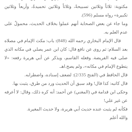
مكتوبة: ثلاثاً وثلاثين تسبيحةً، وثلاثاً وثلاثين تحميدةً، وأربعاً وثلاثين
تكبيرة» رواه مسلم (596).
وما جاء عن بعض الصحابة أنهم عملوا بخلاف الحديث، محمولٌ على
عدم العلم به.
قال الإمام البخاري رحمه الله (848): باب: مكث الإمام في مصلاه
بعد السلام: ثم روى عن نافع قال: كان ابن عمر يصلي في مكانه الذي
صلى فيه الفريضة. وفعله القاسم، ويذكر عن أبي هريرة رفعه: «لا
يتطوع الإمام في مكانه»، ولم يصح.اهـ.
قال الحافظ في (الفتح 2/335): لضعف إسناده، واضطرابه.
قال كاتبه: كذا قال! وقد سبق أن الحديث ورد من طرق، يثبت بها.
وحكى ابن قدامة في (المغني) عن أحمد: أنه كره ذلك، وقال: لا أعرفه
عن غير علي!
فكأنه لم يثبت عنده حديث أبي هريرة، ولا حديث المغيرة.
والله أعلم