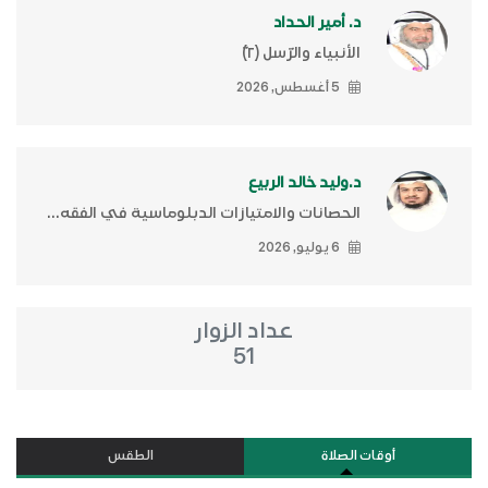
د. أمير الحداد
الأنبياء والرّسل (٢)ّ
5 أغسطس, 2026
د.وليد خالد الربيع
الحصانات والامتيازات الدبلوماسية في الفقه...
6 يوليو, 2026
عداد الزوار
51
أوقات الصلاة
الطقس