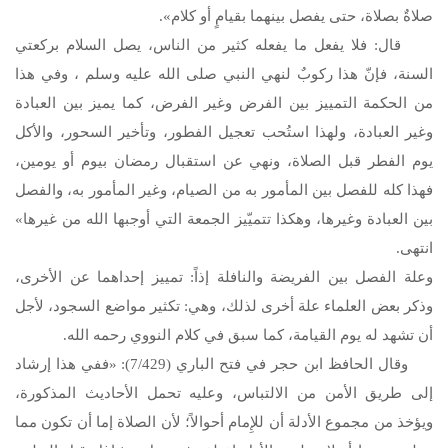
صلاةٌ بصلاة، حتى يفصل بينهما بقيامٍ أو كلام».
قال: فلا يفعل ما يفعله كثير من الناس، يصل السلام بركعتي
السنة، فإنّ هذا ركوبٌ لنهي النبي
صلى الله عليه وسلم
، وفي هذا
من الحكمة التمييز بين الفرض وغير الفرض، كما يميز بين العبادة
وغير العبادة، ولهذا استُحب تعجيل الفطور، وتأخير السحور، والأكل
يوم الفطر قبل الصلاة، ونهي عن استقبال رمضان بيوم أو يومين،
فهذا كله للفصل بين المأمور به من الصيام، وغير المأمور به، والفصل
بين العبادة وغيرها، وهكذا تتميّيز الجمعة التي أوجبها الله من غيرها»
انتهى.
وعلة الفصل بين الفريضة والنافلة إذاً: تمييز إحداهما عن الأخرى،
وذكر بعض العلماء علة أخرى لذلك، وهي: تكثير مواضع السجود، لأجل
أن تشهد له يوم القيامة، كما سبق في كلام النووي رحمه الله.
وقال الحافظ ابن حجر في فتح الباري (7/429): «ففي هذا إرشاد
إلى طريق الأمن من الالتباس، وعليه تحمل الأحاديث المذكورة،
ويؤخذ من مجموع الأدلة أن للإِمام أحوالاً؛ لأن الصلاة إما أن تكون مما