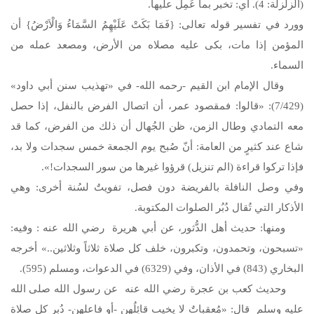
(الزلزلة: 4). أي: تخبر بما عُمِل عليها.
وورد في تفسير قوله تعالى: {فَمَا بَكَتْ عَلَيْهِمُ السَّمَاءُ وَالْاَرْضُ} أن
المؤمن إذا مات، بكى عليه مصلاه من الأرض، ومصعد عمله من
السماء.
وقال الإمام ابن القيم -رحمه الله- في «تهذيب سنن أبي داود»
(7/429): «قالوا: فمقصود عمر، أن اتصال الفرض بالنفل، إذا حصل
معه التمادي وطال الزمن، ظن الجُهال أن ذلك من الفرض، كما قد
شاع عند كثيرٍ من العامة: أنّ صُبح يوم الجمعة خمس سجدات ولا بد،
فإذا تركوا قراءة (الم تنزيل) قرؤوا غيرها من سور السجدات!».
وفي وصل النافلة بالفريضة دون فصل، تفويتٌ لسُنة أخرى: وهي
الأذكار التي تُقال دُبُر الصلوات المكتوبة.
ومنها: حديث أهل الدُّثور، عن أبي هريرة رضي الله عنه : وفيه:
«تسبحون، وتحمدون، وتكبرون، خلف كل صلاة ثلاثاً وثلاثين..» أخرجه
البخاري (843) في الأذان، وفي (6329) في الدعوات، ومسلم (595).
وحديث كعب بن عجرة رضي الله عنه عن رسول الله
صلى الله
عليه وسلم
قال: «مُعقباتٌ لا يخيب قائِلُهن -أو فاعلهن- دُبر كل صلاة