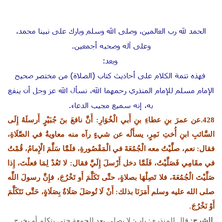
الحمد لله رب العالمين، وصلى الله وسلم وبارك على نبينا محمد،
وعلى آله وصحبه أجمعين.
وبعد:
فهذه تتمة الكلام على أحاديث كتاب (الصلاة) من مختصر صحيح
الإمام مسلم للإمام المنذري رحمهما الله، نسأل الله عز وجل أن ينفع
به، إنه سميع مجيب الدعاء.
428.عن عمرَ بنِ عطاءِ بنِ أَبي الْخُوَارِ: أَنَّ نافعَ بنَ جُبَيْرٍ أَرسلَهُ إِلَى
السَّائبِ ابنِ أُختِ نَمِرٍ، يسأَلُه عن شيءٍ رآه منه معاويةُ في الصَّلَاةِ،
فقال: نعم، صلَّيْتُ معه الْجُمُعَةَ في الْمَقْصُورةِ، فلَمَّا سَلَّمَ الْإِمامُ، قُمْتُ
في مقَامِي فَصَلَّيْتُ، فَلَمَّا دخل أَرْسلَ إِلَيَّ فقال: لا تَعُدْ لِمَا فعلْتَ، إِذا
صَلَّيْتَ الْجُمُعَةَ، فلا تَصِلْهَا بصلاةٍ، حتَّى تَكَلَّمَ أَو تَخْرُجَ، فإِنَّ رسولَ اللَّه
صلى الله عليه وسلم أَمَرَنَا بذلك: أَنْ لَا تُوصَلَ صَلَاةٌ بِصَلَاةٍ، حَتَّى نَتَكَلَّمَ
أَوْ نَخْرُجَ.
الشرح:
قال المنذري: باب: لا يصلي بعد الجمعة حتى يتكلم أو يخرج.