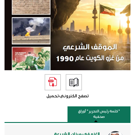
تصفح الكتروني
تحميل
"كلمة رئيس التحرير " أوراق
صحفية
الغزو في ميزان الشريعة