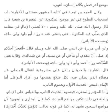
موضع آخر فصل بكلام إنسان» انتهى.
وقال المجد بن تيمية في كتابه المشهور «منتقى الأخبار»: باب
استحباب التطوع في غير موضع المكتوبة: عن المغيرة بن شعبة قال:
قال رسول الله
صلى الله عليه وسلم
: «لا يُصلي الإمامُ في مقامه
الذي صلّى فيه المكتوبة، حتى يتنحى عنه « رواه أبو داود وابن ماجة
(وصححه الألباني).
وعن أبي هريرة عن النبي
صلى الله عليه وسلم
قال: «أيَعجزُ أحدُكم
إذا صلى أنْ يتقدم، أو يتأخر، أو عن يمينه، أو عن شماله»، وقال: يعني
السُّبْحة. رواه أحمد وأبو داود وابن ماجة (وصححه الألباني).
قال الشارح: والحديثان يدلان على مشروعية انتقال المصلي عن
مصلاه الذي يصلي فيه، لكل صلاةٍ يفتتحها من أفراد النوافل. أما
الإمام، فبنص الحديث الأول، وبعموم الثاني.
وأما المؤتم والمنفرد، فبعموم الحديث الثاني، وبالقياس على الإمام.
والعلة في ذلك: تكثير مواضع العبادة، كما قال البخاري والبغوي؛ لأن
مواضع السجود تشهد له، كما في قوله تعالى: {يَوْمَئِذٍ تُحَدِّثُ أَخْبَارَهَا}