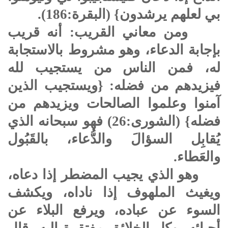
بي لعلهم يرشدون} (البقرة:186).
ومن معاني القريب: أنه قريب
بإجابة الدعاء، وهو مشروط بالاستجابة
له، فمن الناس من يستجيب لله
فيزيدهم من فضله: {ويستجيب الذين
آمنوا وعلموا الصالحات ويزيدهم من
فضله} (الشورى:26) فهو سبحانه الذي
يُقابِل السؤالَ والدُّعاء، بالقَبُول
والعَطاء.
وهو الذي يجيب المضطر إذا دعاه،
ويغيث الملهوف إذا ناداه، ويكشف
السوء عن عباده، ويرفع البلاء عن
أحبائه، وكل الخلائق مفتقرة إليه، قال