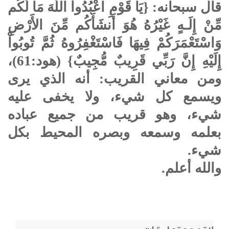
قال سبحانه: {يَا قَوْمِ اعْبُدُواْ اللّهَ مَا لَكُم
مِّنْ إِلَـهٍ غَيْرُهُ هُوَ أَنشَأَكُم مِّنَ الأَرْضِ
وَاسْتَعْمَرَكُمْ فِيهَا فَاسْتَغْفِرُوهُ ثُمَّ تُوبُواْ
إِلَيْهِ إِنَّ رَبِّي قَرِيبٌ مُّجِيبٌ} (هود:61)،
ومن معاني القريب: أنه الذي يرى
ويسمع كل شيء، ولا يخفى عليه
شيء، وهو قريب من جميع عباده
بعلمه وسمعه وبصره المحيط بكل
شيء.
والله أعلم.