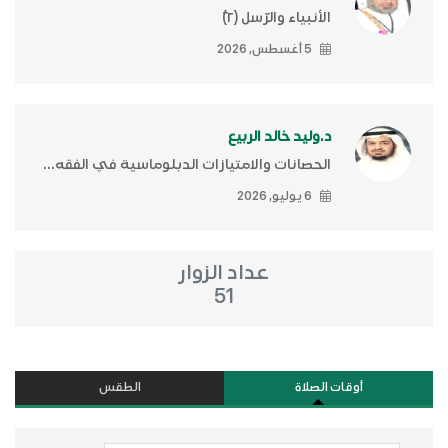
الأنبياء والرّسل (٢)ّ
5 أغسطس, 2026
د.وليد خالد الربيع
الحصانات والامتيازات الدبلوماسية في الفقه...
6 يوليو, 2026
عداد الزوار
51
أوقات الصلاة
الطقس