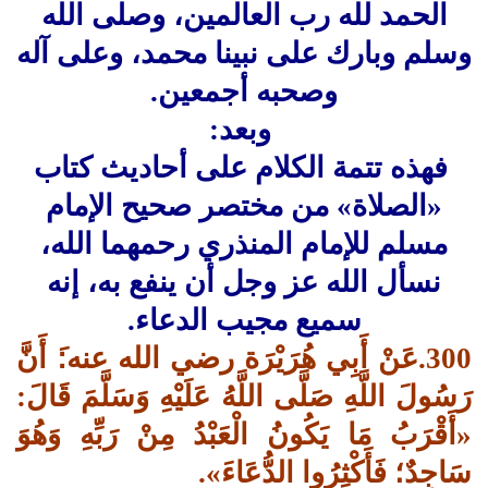
الحمد لله رب العالمين، وصلى الله
وسلم وبارك على نبينا محمد، وعلى آله
وصحبه أجمعين.
وبعد:
فهذه تتمة الكلام على أحاديث كتاب
«الصلاة» من مختصر صحيح الإمام
مسلم للإمام المنذري رحمهما الله،
نسأل الله عز وجل أن ينفع به، إنه
سميع مجيب الدعاء.
300.عَنْ أَبِي هُرَيْرَة رضي الله عنه:َ أَنَّ
رَسُولَ اللَّهِ صَلَّى اللَّهُ عَلَيْهِ وَسَلَّمَ قَالَ:
«أَقْرَبُ مَا يَكُونُ الْعَبْدُ مِنْ رَبِّهِ وَهُوَ
سَاجِدٌ؛ فَأَكْثِرُوا الدُّعَاءَ».