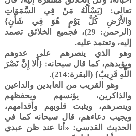
تعالى: {يَسْأَلُهُ مَنْ فِي السَّمَوَاتِ
وَالأَرْضِ كُلَّ يَوْمٍ هُوَ فِي شَأْنٍ}
(الرحمن: 29)، فجميع الخلائق تصمد
إليه، وتعتمد عليه.
وهو الذي ينصرهم على عدوهم
ويؤيدهم، كما قال سبحانه: {أَلا إِنَّ نَصْرَ
اللَّهِ قَرِيبٌ} (البقرة:214).
وهو القريب من العابدين والداعين
والذاكرين، يؤنسهم ويحفظهم
وينصرهم، ويثبت قلوبهم وأقدامهم،
ويجيب دعاءهم، قال سبحانه كما في
الحديث القدسي: «أنا عند ظن عبدي