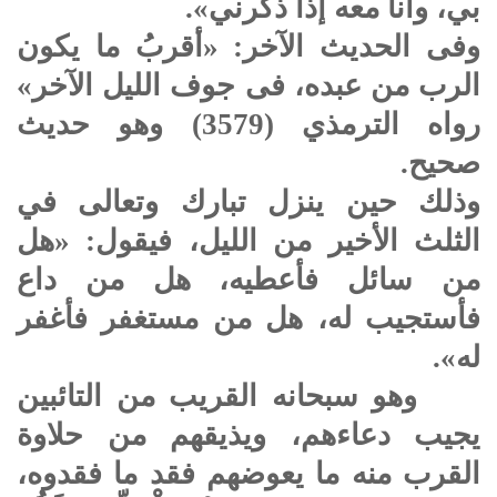
بي، وأنا معه إذا ذكرني».
وفى الحديث الآخر: «أقربُ ما يكون
الرب من عبده، فى جوف الليل الآخر»
رواه الترمذي (3579) وهو حديث
صحيح.
وذلك حين ينزل تبارك وتعالى في
الثلث الأخير من الليل، فيقول: «هل
من سائل فأعطيه، هل من داع
فأستجيب له، هل من مستغفر فأغفر
له».
وهو سبحانه القريب من التائبين
يجيب دعاءهم، ويذيقهم من حلاوة
القرب منه ما يعوضهم فقد ما فقدوه،