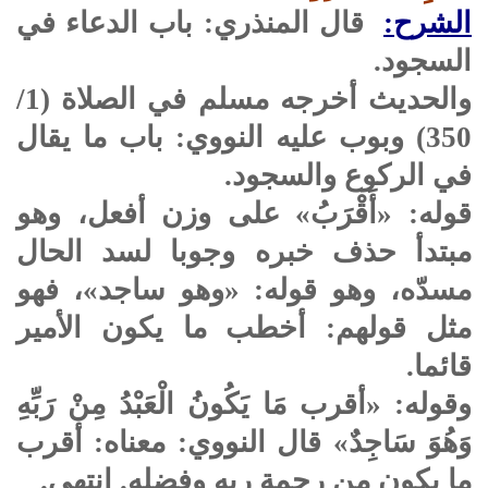
الشرح:
قال المنذري: باب الدعاء في
السجود.
والحديث أخرجه مسلم في الصلاة (1/
350) وبوب عليه النووي: باب ما يقال
في الركوع والسجود.
قوله: «أَقْرَبُ» على وزن أفعل، وهو
مبتدأ حذف خبره وجوبا لسد الحال
مسدّه، وهو قوله: «وهو ساجد»، فهو
مثل قولهم: أخطب ما يكون الأمير
قائما.
وقوله: «أقرب مَا يَكُونُ الْعَبْدُ مِنْ رَبِّهِ
وَهُوَ سَاجِدٌ» قال النووي: معناه: أقرب
ما يكون من رحمة ربه وفضله. انتهى.