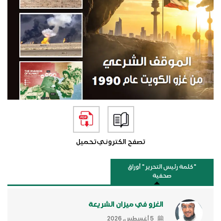
تصفح الكتروني
تحميل
"كلمة رئيس التحرير " أوراق
صحفية
الغزو في ميزان الشريعة
5 أغسطس, 2026