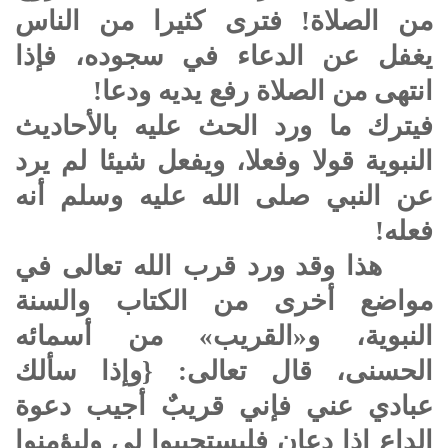
من الصلاة! فترى كثيرا من الناس
يغفل عن الدعاء في سجوده، فإذا
انتهى من الصلاة رفع يديه ودعا!
فيترك ما ورد الحث عليه بالأحاديث
النبوية قولا وفعلا، ويفعل شيئا لم يرد
عن النبي صلى الله عليه وسلم أنه
فعله!
هذا وقد ورد قرب الله تعالى في
مواضع أخرى من الكتاب والسنة
النبوية، و«القريب» من أسمائه
الحسنى، قال تعالى: {وإذا سألك
عبادي عني فإني قريبٌ أجيب دعوة
الداع إذا دعان فليستجيبوا لي وليؤمنوا