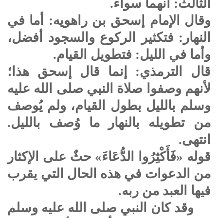
الثالث: أنهما سواء.
وقال الإمام إسحق بن راهويه: أما في
النهار: فتكثير الركوع والسجود أفضل،
وأما في الليل: فتطويل القيام.
قال الترمذي: إنما قال إسحق هذا؛
لأنهم وصفوا صلاة النبي صلى الله عليه
وسلم بالليل بطول القيام، ولم يُوصف
من تطويله بالنهار ما وُصف بالليل.
انتهى.
قوله «فَأَكْثِرُوا الدُّعَاءَ» حثٌ على الإكثار
من الدعوات في هذه الحال التي يقرب
فيها العبد من ربه.
وقد كان النبي صلى الله عليه وسلم