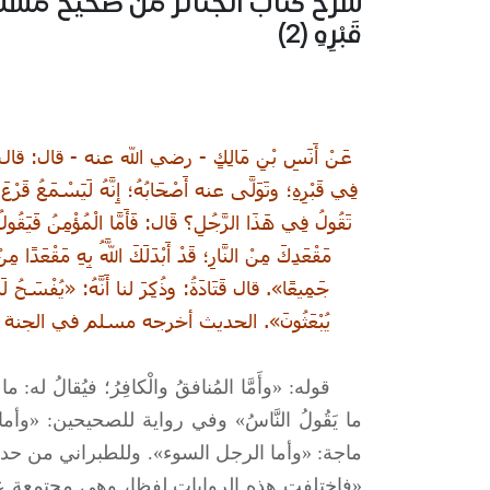
شرح كتاب الجنائز من صحيح مسلم – 
قَبْرِهِ (2)
عَنْ أَنَسِ بْنِ مَالِكٍ - رضي الله عنه - قال: قال نَبِ
فِي قَبْرِهِ؛ وتَوَلَّى عنه أَصْحَابُهُ؛ إِنَّهُ لَيَسْمَعُ قَرْعَ ن
تَقُولُ فِي هَذَا الرَّجُلِ؟ قَال: فَأَمَّا الْمُؤْمِنُ فَيَقُولُ: 
مَقْعَدِكَ مِنْ النَّارِ؛ قَدْ أَبْدَلَكَ اللَّهُ بِهِ مَقْعَدًا مِن
جَمِيعًا». قال قَتَادَةُ: وذُكِرَ لنا أَنَّهُ: «يُفْسَحُ لَ
قوله: «وأَمَّا المُنافقُ والْكافِرُ؛ فيُقالُ له: ما كنت
ما يَقُولُ النَّاسُ» وفي رواية للصحيحين: «و
ماجة: «وأما الرجل السوء». وللطبراني من حد
«فاختلفت هذه الروايات لفظا، وهي مجتمعة عل