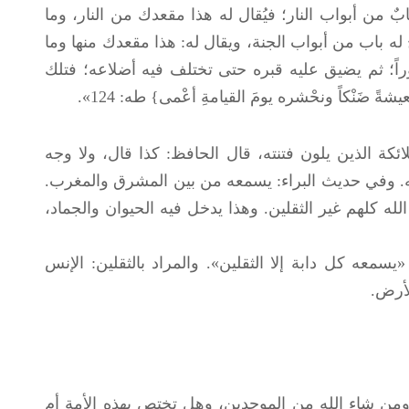
من أبواب النار؛ فيُقال له هذا مقعدك من النار، وما
فتح له باب من أبواب الجنة، ويقال له: هذا مقعدك منها وما
بوراً؛ ثم يضيق عليه قبره حتى تختلف فيه أضلاعه؛ فتلك
 ضَنْكاً ونحْشره يومَ القيامةِ أعْمى} طه: 124».
كة الذين يلون فتنته، قال الحافظ: كذا قال، ولا وجه
عه. وفي حديث البراء: يسمعه من بين المشرق والمغرب.
 كلهم غير الثقلين. وهذا يدخل فيه الحيوان والجماد،
سمعه كل دابة إلا الثقلين». والمراد بالثقلين: الإنس
لأرض.
من شاء الله من الموحدين، وهل تختص بهذه الأمة أم