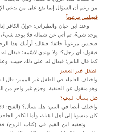
من زعم أن السؤال إنما يقع على من يدعي الإيم
فيجلس مرعوباً
وعند ابن حبان والطبراني: «وإنّ الكافر إذا 
يوجد شيءٌ، ثم أتي عن شماله فلا يوجد شيءٌ، ث
فيجلس مرعوباً خائفا؛ فيقال: أرأيتك هذا الر
فيقول: أي رجل؟! ولا يهتدي لاسْمه؛ فيقال له: 
كما قال الناس؛ فيقال له: على ذلك حييت، وعليه 
الطفل غير المميز
واختلف العلماء في الطفل غير المميز: قال ال
وهو منقول عن الحنفية، وجزم غير واحدٍ من الشاف
هل يسأل النبي؟
كان منسوبا إلى أهل القِبلة، وأما الكافر الجاحد
وتعقبه ابن القيم في (كتاب الروح) فقال: 