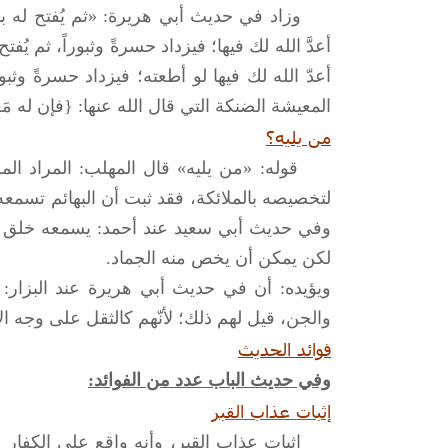
وزاد في حديث أبي هريرة: «ثم يُفتح له بابٌ 
أعدَّ الله لك فيها؛ فيزداد حسرةً وثبوراً، ثم يُ
أعدّ الله لك فيها لو أطعته؛ فيزداد حسرةً وث
المعيشة الضنكة التي قال الله عنها: {فإن له مَعيشةً
من يليه؟
قوله: «من يليه» قال المهلب: المراد الملائ
لتخصيصه بالملائكة، فقد ثبت أن البهائم تسم
وفي حديث أبي سعيد عند أحمد: يسمعه خلق الله
لكن يمكن أن يخص منه الجماد.
ويؤيده: أن في حديث أبي هريرة عند البزار: «ي
والجن، قيل لهم ذلك؛ لأنّهم كالثقل على وجه ا
فوائد الحديث
وفي حديث الباب عدد من الفوائد:
إثبات عذاب القبر
إثبات عذاب القبر، وأنه واقع على الكفار و