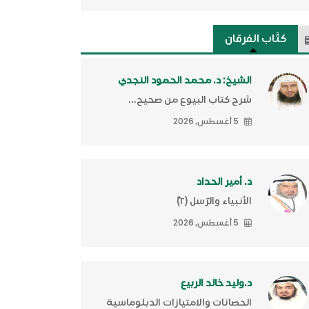
كتَّاب الفرقان
الشيخ: د. محمد الحمود النجدي
شرح كتاب البيوع من صحيح...
5 أغسطس, 2026
د. أمير الحداد
الأنبياء والرّسل (٢)ّ
5 أغسطس, 2026
د.وليد خالد الربيع
الحصانات والامتيازات الدبلوماسية