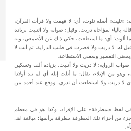
: «تليت» أصله تلوت، أي: لا فهمت ولا قرأت القرآن،
له بالياء لمؤاخاة دريت. وقيل: صوابه ولا ائتليت بزيادة
 ما ألوت؛ أي: ما استطعت، حكي ذلك عن الأصمعي، وبه
يل له: لا دريت ولا قصرت في طلب الدراية، ثم أنت لا
وبمعنى التقصير وبمعنى الاستطاعة.
ب الرواية: لا دريت ولا أتليت. بزيادة ألف وتسكين
، وهو من الإتلاء، يقال: ما أتلت إبله أي لم تلد أولادا
 أي لا دريت ولا استطعت أن تدري. ووقع عند أحمد من
 وفي لفظ «بمطرقة» على الإفراد، وكذا هو في معظم
 جزء من أجزاء تلك المطرقة مطرقة برأسها؛ مبالغة اهـ.
».