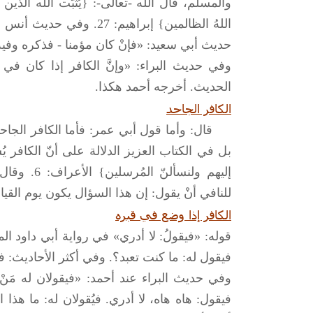
والمسلم، قال الله -تعالى-: {يُثبّت الله الذين 
اللهُ الظالمين} إبراهيم: 
حديث أبي سعيد: «فإنْ كان مؤمنا - فذكره وفيه 
وفي حديث البراء: «وإنَّ الكافر إذا كان في ا
الحديث. أخرجه أحمد هكذا.
الكافر الجاحد
قال: وأما قول أبي عمر: فأما الكافر الجاحد،
بل في الكتاب العزيز الدلالة على أنّ الكافر يُ
للنافي أنْ يقول: إن هذا السؤال يكون يوم القيا
الكافر إذا وضع في قبره
قوله: «فيقولُ: لا أدري» في رواية أبي داود ال
فيقول له: ما كنت تعبد؟. وفي أكثر الأحاديث: 
وفي حديث البراء عند أحمد: «فيقولان له مَنْ 
فيقول: هاه هاه، لا أدري. فيُقولان له: ما هذا