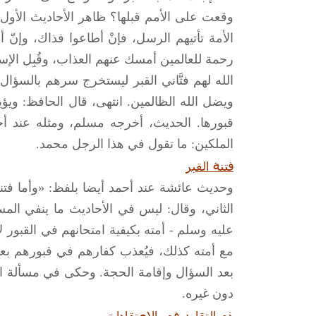
وقعت على الأمم قبلها؟ ظاهر الأحاديث الأول،
الأمة تأتيهم الرسل، فإنْ أطاعوا فذاك، وإنّ 
رحمة للعالمين أمسك عنهم العذاب، وقُبِل الإس
الله لهم فتَّاني القبر ليستخرج سرهم بالسؤال،
ويضل الله الظالمين. انتهى، قال الحافظ: ويؤ
قبورها. الحديث، أخرجه مسلم، ومثله عند أ
الملكين: ما تقول في هذا الرجل محمد.
فتنة القبر
وحديث عائشة عند أحمد أيضا بلفظ: «وأما فتنة
الثاني، وقال: ليس في الأحاديث ما ينفي المس
عليه وسلم - أمته بكيفية امتحانهم في القبور ل
مع أمته كذلك، فيُعذب كفارهم في قبورهم بعد
بعد السؤال وإقامة الحجة. وحكى في مسألة الأ
دون غيره.
ذم التقليد في الاعتقادات