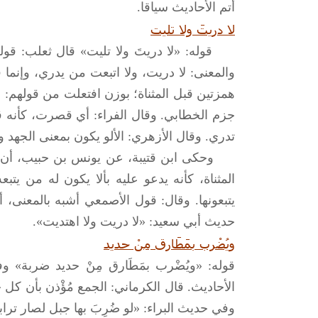
أتم الأحاديث سياقا.
لا دريتَ ولا تليت
قوله: «لا دريتَ ولا تليت» قال ثعلب: قوله
والمعنى: لا دريت، ولا اتبعت من يدري، وإنما قا
همزتين قبل المثناة؛ بوزن افتعلت من قولهم:
جزم الخطابي. وقال الفراء: أي قصرت، كأنه ق
تدري. وقال الأزهري: الألو يكون بمعنى الجهد 
وحكى ابن قتيبة، عن يونس بن حبيب، أن صوا
المثناة، كأنه يدعو عليه بألا يكون له من يتبعه
يتبعونها. وقال: قول الأصمعي أشبه بالمعنى،
حديث أبي سعيد: «لا دريت ولا اهتديت».
ويُضْرب بمَطَارق مِنْ حديد
قوله: «ويُضْرب بمَطَارق مِنْ حديد ضربة»
الأحاديث. قال الكرماني: الجمع مُؤْذن بأن كل
وفي حديث البراء: «لو ضُرِبَ بها جبل لصار تراباً