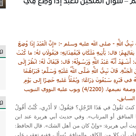
سؤال الملكين للعبد إِذَا وُضِعَ فِي
يُّ اللَّهِ - صلى الله عليه وسلم -: «إِنَّ الْعَبْدَ إِذَا وُضِعَ
ِعَالِهِمْ: قال: يَأْتِيهِ مَلَكَانِ فَيُقْعِدَانِهِ؛ فيَقُولَانِ لهُ: ما كُنْتَ
أَشْهَدُ أَنَّهُ عَبْدُ اللَّهِ وَرَسُولُهُ؛ قَال: فَيُقَالُ لَهُ: انْظُرْ إِلَى
ْ الْجَنَّةِ. قَالَ نَبِيُّ اللَّهِ صَلَّى اللَّهُ عَلَيْهِ وَسَلَّم: فَيَرَاهُمَا
هُ في قَبْرِهِ سَبْعُونَ ذِرَاعًا؛ ويُمْلَأُ عَليهِ خَضِرًا إِلى يَوْمِ
يُبْعَثُونَ». الحديث أخرجه مسلم في الجنة وصفة نعيمها، (4/2200) وبوب عليه النووي التبويب
السابق.
َ تَقُولُ في هَذَا الرَّجُلِ؟ فيَقُولُ: لا أَدْرِي، كُنْتُ أَقُولُ
أما المنافق أو المرتاب». وفي حديث أبي هريرة عند ابن
يث أبي هريرة: «وإنْ كان من أهل الشك». قال الحافظ:
ى أن كلا من الكافر والمنافق يُسأل، ففيه تعقب على