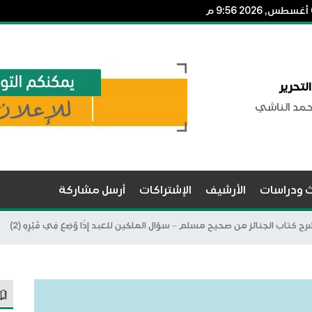
لتحرير
حمد الناشي
ث ودراسات
الأرشيف
الإشتراكات
أرسل مشاركة
ح كتاب الجنائز من صحيح مسلم – سؤال الملكين للعبد إِذَا وُضِعَ فِي قَبْرِهِ (2)