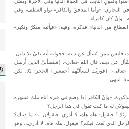
آمنوا بالقولِ الثابت في الحياة الدنيا وفي الآخرة ويُضل
27. وفي حديث أنس في البخاري: «وأما المنافقُ والكافر» بواو العطف، وفي
- وإنْ كان كافرا».
نقطاعٍ من الدنيا» فذكره، وفيه: «فيأتيه منكرٌ ونكير»
 فليس ممن يُسأل عن دينه، فجوابه أنه نفيٌ بلا دليل!
سْأل عن دينه، قال الله -تعالى-: {فلنسألنَّ الذين أُرسل
إليهم ولنسألنّ المُرسلين} الأعراف: 6. وقال -تعالى-: {فوربِّك لنسألنَّهم أجمعين} الحجر: 92. لكن
مة. انتهى
مذكورة: «وإنْ الكافر إذا وضع في قبره أتاه ملك فينتهره
فيقولان له ما كنت تقول في هذا الرجل؟
ربّك؟ فيقول: هاه هاه، لا أدري. فيقولان له: ما دينك؟
 الرجل الذي بُعث فيكم؟ فيقول: هاه هاه، لا أدري». وهو