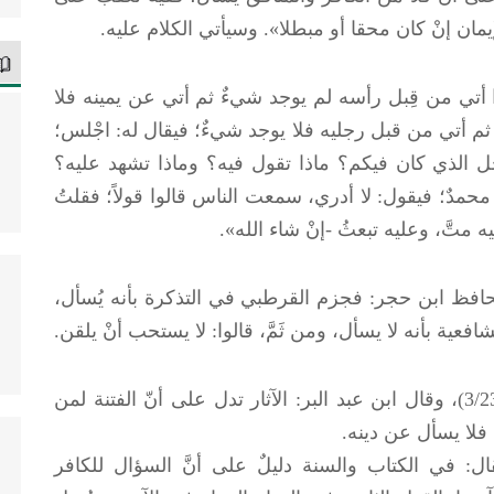
ان إنْ كان محقا أو مبطلا». وسيأتي الكلام عليه.
أتي من قِبل رأسه لم يوجد شيءٌ ثم أتي عن يمينه فلا
م أتي من قبل رجليه فلا يوجد شيءٌ؛ فيقال له: اجْلس؛
جل الذي كان فيكم؟ ماذا تقول فيه؟ وماذا تشهد عليه؟
محمدٌ؛ فيقول: لا أدري، سمعت الناس قالوا قولاً؛ فقلتُ
متَّ، وعليه تبعثُ -إنْ شاء الله».
حافظ ابن حجر: فجزم القرطبي في التذكرة بأنه يُسأل،
عية بأنه لا يسأل، ومن ثَمَّ، قالوا: لا يستحب أنْ يلقن.
واختلف أيضا في النبي: هل يسأل؟ (الفتح: 3/239)، وقال ابن عبد البر: الآثار تدل على أنّ الفتنة لمن
 فلا يسأل عن دينه.
في الكتاب والسنة دليلٌ على أنَّ السؤال للكافر