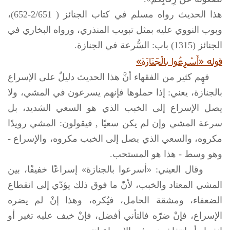
هذا الحديث رواه مسلم في كتاب الجنائز ( 2/651-652)،
وبوب النووي عليه بمثل تبويب المنذري، ورواه البخاري في
الجنائز (1315) باب: السُّرعة في الجنازة.
قوله «أَسْرِعُوا بِالْجَنَازَةِ»
فهِم كثير من الفقهاء أنَّ هذا الحديث دليلٌ على الإسراع
بالجنازة، يعني: إذا حملوها فإنهم يسرعون في المشي، ولا
يصل الإسراع إلى الخبب الذي هو السعي الشديد، بل
سرعة المشي وإن لم يكن سعيًا , فيقولون: المشي رويدًا
مكروه، والسعي الذي يصل إلى الخبب مكروه، والإسراع -
وهو وسط - هذا هو المستحب.
وقال العيني: «أسرعوا بالجنازة» إسراعًا خفيفًا، بين
المشي المعتاد والخبب، لأنّ ما فوق ذلك يؤدّي إلى انقطاع
الضعفاء، ومشقة الحامل، فيُكره، وهذا إنْ لم يضره
الإسراع، فإنْ ضرّه فالتأني أفضل، فإنْ خيف عليه تغير أو