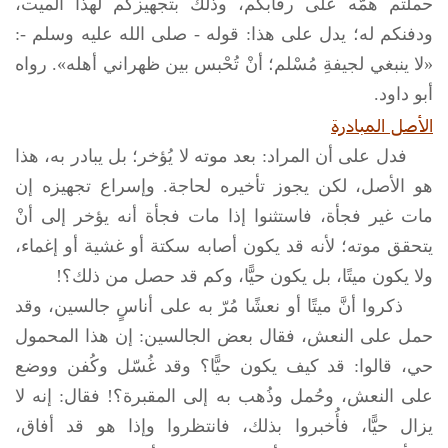
حملتم همَّه على رقابكم، وذلك بتجهيزكم لهذا الميت،
ودفنكم له؛ يدل على هذا: قوله -
صلى الله عليه وسلم
-:
«لا ينبغي لجيفةِ مُسْلم؛ أنْ تُحْبس بين ظهراني أهله». رواه
أبو داود.
الأصل المبادرة
فدل على أن المراد: بعد موته لا يُؤخر؛ بل يبادر به، هذا
هو الأصل، لكن يجوز تأخيره لحاجة. وإسراع تجهيزه إن
مات غير فجأة، فاستثنوا إذا مات فجأة أنه يؤخر إلى أنْ
يتحقق موته؛ لأنه قد يكون أصابه سكتة أو غشية أو إغماء،
ولا يكون ميتًا، بل يكون حيًّا، وكم قد حصل من ذلك؟!
ذكروا أنَّ ميتًا أو نعشًا مُرّ به على أناسٍ جالسين، وقد
حمل على النعش، فقال بعض الجالسين: إن هذا المحمول
حي، قالوا: قد كيف يكون حيًّا؟ وقد غُسّل وكُفن ووضع
على النعش، وحُمل وذُهب به إلى المقبرة؟! فقال: إنه لا
يزال حيًّا، فأُخبروا بذلك، فانتظروا وإذا هو قد أفاق،