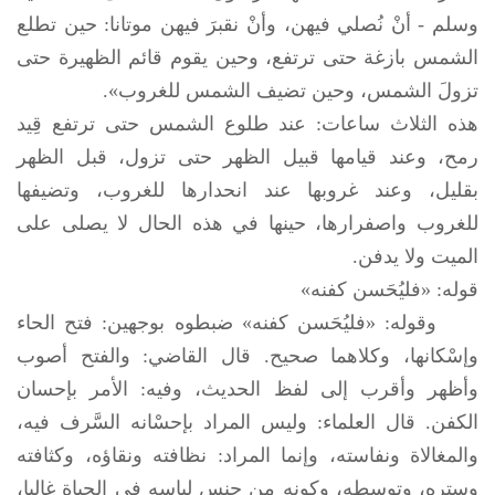
وسلم
- أنْ نُصلي فيهن، وأنْ نقبرَ فيهن موتانا: حين تطلع
الشمس بازغة حتى ترتفع، وحين يقوم قائم الظهيرة حتى
تزولَ الشمس، وحين تضيف الشمس للغروب».
هذه الثلاث ساعات: عند طلوع الشمس حتى ترتفع قِيد
رمح، وعند قيامها قبيل الظهر حتى تزول، قبل الظهر
بقليل، وعند غروبها عند انحدارها للغروب، وتضيفها
للغروب واصفرارها، حينها في هذه الحال لا يصلى على
الميت ولا يدفن.
قوله: «فليُحَسن كفنه»
وقوله: «فليُحَسن كفنه» ضبطوه بوجهين: فتح الحاء
وإسْكانها، وكلاهما صحيح. قال القاضي: والفتح أصوب
وأظهر وأقرب إلى لفظ الحديث، وفيه: الأمر بإحسان
الكفن. قال العلماء: وليس المراد بإحسْانه السَّرف فيه،
والمغالاة ونفاسته، وإنما المراد: نظافته ونقاؤه، وكثافته
وستره، وتوسطه، وكونه من جنس لباسه في الحياة غالبا،