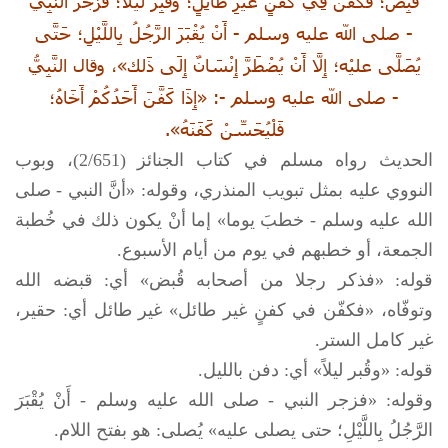
قُبِضَ؛ فَكُفِّنَ فِي كَفَنٍ غَيْرِ طَائِلٍ؛ وقُبِرَ لَيْلًا؛ فَزَجَرَ النَّبِيُّ
-
صلى الله عليه وسلم
- أَنْ يُقْبَرَ الرَّجُلُ بِاللَّيْلِ؛ حَتَّى
يُصَلَّى عليْه؛ إِلَّا أَنْ يُضْطَرَّ إِنْسَانٌ إِلَى ذَلك»، وقال النَّبِيُّ
-
صلى الله عليه وسلم
-: «إِذَا كَفَّنَ أَحَدُكُمْ أَخَاهُ؛
فَلْيُحَسِّنْ كَفَنَهُ».
الحديث رواه مسلم في كتاب الجنائز (2/651)، وبوب
النووي عليه بمثل تبويب المنذري، وقوله: «أنَّ النبي -
صلى
الله عليه وسلم
- خطبَ يوما» إما أنْ يكون ذلك في خُطبة
الجمعة، أو خطبهم في يوم من أيام الأسبوع.
قوله: «فذكر رجلا من أصحابه قُبض» أي: قبضه الله
وتوفّاه، «فكفّن في كفنٍ غير طائل» غير طائل أي: حقير،
غير كامل الستر.
قوله: «وقُبر ليلاً» أي: دفن بالليل.
وقوله: «فزجر النبي -
صلى الله عليه وسلم
- أَنْ يُقْبَرَ
الرَّجُلُ بِاللَّيْلِ؛ حتى يصلى عليه» يُصلى: هو بفتح اللام.