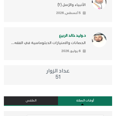
الأنبياء والرّسل (٢)ّ
5 أغسطس, 2026
د.وليد خالد الربيع
الحصانات والامتيازات الدبلوماسية في الفقه...
6 يوليو, 2026
عداد الزوار
51
أوقات الصلاة
الطقس