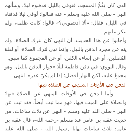
الذي كان يَقُمُّ المسجد، فتوفي بالليل فدفنوه ليلا، وسألهم
النبي -
صلى الله عليه وسلم
- عنه فقالوا: تُوفي ليلا فدفناه
في الليل، فقال: «ألا آذنتموني؟» قالوا: كانت ظلمة، ولم
ينكر عليهم.
وأجابوا عن هذا الحديث: أن النهي كان لترك الصلاة، ولم
ينه عن مجرد الدفن بالليل، وإنما نهى لترك الصلاة، أو لقلة
المُصلين، أو عن إساءة الكفن، أو عن المجموع كما سبق.
وقال النووي: في دفن فاطمة ليلًا «جواز الدفن بالليل، وهو
مجمعٌ عليه، لكن النهار أفضل؛ إذا لم يكنْ عذر». انتهى.
الدفن في الأوقات المنهي عن الصلاة فيها
وأما الدفن في الأوقات المنهي عن الصلاة فيها؛
والصلاة على الميت فيها، فهو مما ثبت أيضاً: فقد ثبت عن
النبي -
صلى الله عليه وسلم
- النهي عن ثلاث ساعات، من
حديث عقبة بن عامر عند مسلم -رحمه الله-، قال عقبة بن
عامر: ثلاث ساعات نهانا رسول الله -
صلى الله عليه