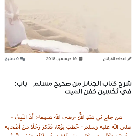
اعداد: الفرقان
19 ديسمبر، 2018
0 تعليق
شرح كتاب الجنائز من صحيح مسلم – باب:
في تَحْسِين كفن الميت
عن جَابِرِ بْنِ عَبْدِ اللَّهِ -رضي الله عنهما-: أَنَّ النَّبِيَّ -
صلى الله عليه وسلم - خَطَبَ يَوْمًا، فَذَكَرَ رَجُلًا مِنْ أَصْحَابِهِ