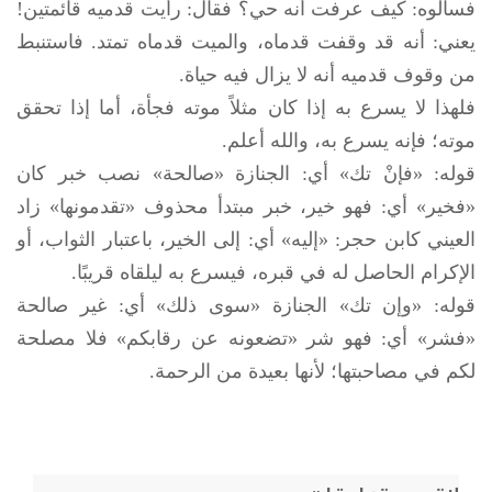
فسألوه: كيف عرفت أنه حي؟ فقال: رأيت قدميه قائمتين!
يعني: أنه قد وقفت قدماه، والميت قدماه تمتد. فاستنبط
من وقوف قدميه أنه لا يزال فيه حياة.
فلهذا لا يسرع به إذا كان مثلاً موته فجأة، أما إذا تحقق
موته؛ فإنه يسرع به، والله أعلم.
قوله: «فإنْ تك» أي: الجنازة «صالحة» نصب خبر كان
«فخير» أي: فهو خير، خبر مبتدأ محذوف «تقدمونها» زاد
العيني كابن حجر: «إليه» أي: إلى الخير، باعتبار الثواب، أو
الإكرام الحاصل له في قبره، فيسرع به ليلقاه قريبًا.
قوله: «وإن تك» الجنازة «سوى ذلك» أي: غير صالحة
«فشر» أي: فهو شر «تضعونه عن رقابكم» فلا مصلحة
لكم في مصاحبتها؛ لأنها بعيدة من الرحمة.