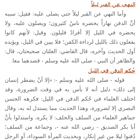
النهي عن القبر ليلاً
وأما النهي عن القبر ليلاً حتى يصلى عليه: فقيل: سببه
أنَّ الدفن نهاراً يحضره ناسٌ كثيرون؛ ويصلون عليه، ولا
يحضره في الليل إلا أفرادٌ قليلون. وقيل: لأنهم كانوا
يفعلون ذلك بالليل لرداءة الكفن؛ فلا يبين في الليل، ويؤيده
أول الحديث وآخره، قال القاضي: العلتان صحيحتان، قال:
والظاهر أن النبي -
صلى الله عليه وسلم
- قصدهما معا.
حُكم الدفن في الليل
قوله -
صلى الله عليه وسلم
-: «إلا أنْ يضطر إنسان
إلى ذلك» دليل أنه لا بأس به في وقت الضرورة، وقد
اختلف العلماء في حُكم الدفن في الليل: فكرهه الحسن
البصري إلا لضرورة، وهذا الحديث مما يستدل له به، وقال
جماهير العلماء من السلف والخلف: لا يكره، واستدلوا بأنَّ
أبا بكر الصديق - رضي الله عنه -، وجماعة من السلف؛
دُفنوا ليلا من غير إنكار، وبحديث المرأة السوداء، أو الرجل