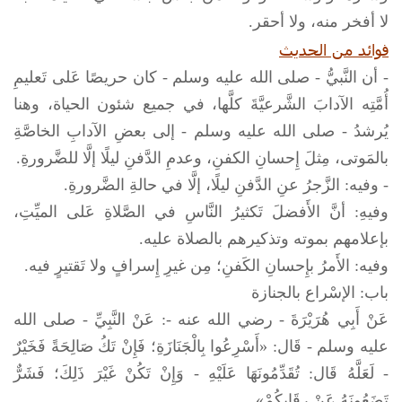
لا أفخر منه، ولا أحقر.
فوائد من الحديث
- أن النَّبيُّ -
صلى الله عليه وسلم
- كان حريصًا عَلى تَعليمِ
أُمَّتِه الآدابَ الشَّرعيَّةَ كلَّها، في جميع شئون الحياة، وهنا
يُرشدُ -
صلى الله عليه وسلم
- إلى بعضِ الآدابِ الخاصَّةِ
بالمَوتى، مِثلَ إِحسانِ الكفنِ، وعدمِ الدَّفنِ ليلًا إلَّا للضَّرورةِ.
- وفيه: الزَّجرُ عنِ الدَّفنِ ليلًا، إلَّا في حالةِ الضَّرورةِ.
وفيهِ: أنَّ الأَفضلَ تَكثيرُ النَّاسِ في الصَّلاةِ عَلى الميِّتِ،
بإعلامهم بموته وتذكيرهم بالصلاة عليه.
وفيه: الأَمرُ بإِحسانِ الكَفنِ؛ مِن غيرِ إِسرافٍ ولا تَقتيرٍ فيه.
باب: الإسْراع بالجنازة
عَنْ أَبِي هُرَيْرَةَ - رضي الله عنه -: عَنْ النَّبِيِّ -
صلى الله
عليه وسلم
- قَال: «أَسْرِعُوا بِالْجَنَازَةِ؛ فَإِنْ تَكُ صَالِحَةً فَخَيْرٌ
- لَعَلَّهُ قَال: تُقَدِّمُونَهَا عَلَيْهِ - وَإِنْ تَكُنْ غَيْرَ ذَلِكَ؛ فَشَرٌّ
تَضَعُونَهُ عَنْ رِقَابِكُمْ».