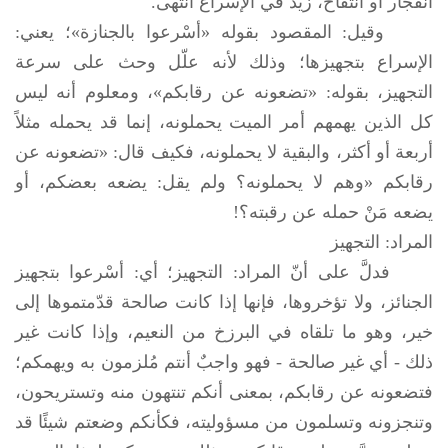
انفجار أو انتفاخ، زيد في الإسراع انتهى.
وقيل: المقصود بقوله «أسْرعوا بالجنازة»؛ يعني:
الإسراع بتجهيزها؛ وذلك لأنه علّل وحث على سرعة
التجهيز، بقوله: «تضعونه عن رقابكم»، ومعلوم أنه ليس
كل الذين يهمهم أمر الميت يحملونه، إنما قد يحمله مثلاً
أربعة أو أكثر، والبقية لا يحملونه، فكيف قال: «تضعونه عن
رقابكم «وهم لا يحملونه؟ ولم يقل: يضعه بعضكم، أو
يضعه مَنْ حمله عن رقبته؟!
المراد: التجهيز
فدلَّ على أنّ المراد: التجهيز؛ أي: أسْرعوا بتجهيز
الجنائز، ولا تؤخروها، فإنها إذا كانت صالحة قدّمتموها إلى
خير، وهو ما تلقاه في البرزخ من النعيم، وإذا كانت غير
ذلك - أي غير صالحة - فهو واجبٌ أنتم مُلزمون به ويهمكم؛
فتضعونه عن رقابكم، بمعنى أنكم تنتهون منه وتستريحون،
وتنجزونه وتسلمون من مسؤوليته، فكأنكم وضعتم شيئًا قد