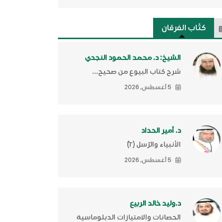
كتَّاب الفرقان
الشيخ: د. محمد الحمود النجدي
شرح كتاب البيوع من صحيح...
5 أغسطس, 2026
د. أمير الحداد
الأنبياء والرّسل (٢)ّ
5 أغسطس, 2026
د.وليد خالد الربيع
الحصانات والامتيازات الدبلوماسية