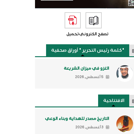
تصفح الكتروني
تحميل
"كلمة رئيس التحرير " أوراق صحفية
الغزو في ميزان الشريعة
5 أغسطس, 2026
الافتتاحية
التاريخ مصدر للهداية وبناء الوعي
3 أغسطس, 2026