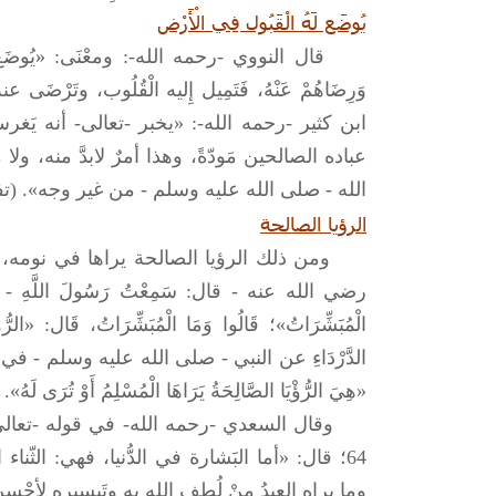
يُوضَع لَهُ الْقَبُول فِي الْأَرْض
قال النووي -رحمه الله-: ومعْنَى: «يُوضَع لَهُ ا
وَرِضَاهُمْ عَنْهُ، فَتَمِيل إِليه الْقُلُوب، وتَرْضَى 
ابن كثير -رحمه الله-: «يخبر -تعالى- أنه يَغر
عباده الصالحين مَودّةً، وهذا أمرٌ لابدَّ منه
الله -
صلى الله عليه وسلم
- من غير وجه». (تفسير 
الرؤيا الصالحة
رضي الله عنه - قال: سَمِعْتُ رَسُولَ اللَّهِ -
الدَّرْدَاءِ عن النبي -
صلى الله عليه وسلم
- في قَو
«هِيَ الرُّؤْيَا الصَّالِحَةُ يَرَاهَا الْمُسْلِمُ أَوْ تُرَى 
وقال السعدي -رحمه الله- في قوله -تعالى-:
64؛ قال: «أما البَشارة في الدُّنيا، فهي: الثّ
وما يراه العبدُ مِنْ لُطف الله به وتَيسيره لأحْس