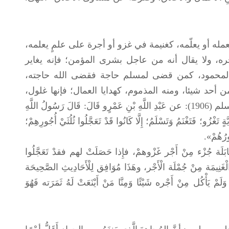
مله أو يعلّمه، كغنيمة في غزو أو أجرة على علمٍ يعلمه،
ره، ولا يقال أنه من عاجل بشرى المؤمن؛ فإنه يغاير
ه المحمود، كمن قضى لمسلم حاجة فقضى الله حاجته،
حد شيئا، ومنه المذموم، كهدايا العمال؛ فإنها غلول،
وكالأعطيات التي تُعطى بغير حقّ. فقد روى مسلم (1906): عن عَبْدِ اللَّهِ بْنِ عَمْرٍو قَالَ: قَالَ رَسُولُ اللَّهِ
ٍ تَغْزُو؛ فَتَغْنَمُ وَتَسْلَمُ؛ إِلَّا كَانُوا قَدْ تَعَجَّلُوا ثُلُثَيْ أُجُورِهِمْ؛
ُورُهُمْ».
جُزْء مِنْ أَجْر غَزْوهمْ، فإِذا حَصَلَتْ لهم فقدْ تَعَجَّلُوا
الْغَنِيمَة مِنْ جُمْلَة الْأَجْر، وهَذَا مُوَافِق لِلْأَحَادِيثِ الصَّحِيحَة
َمْ يَأْكُل مِنْ أَجْره شَيْئًا وَمِنَّا مَنْ أَيْنَعَتْ لَهُ ثَمَرَته فَهُوَ