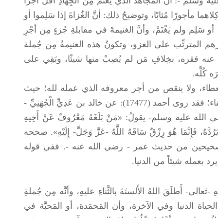
ليه وسلم
-: أنَّ المُجاهدَ الَّذي يَغنَمُ مِن الجِهادِ أَقَلُّ أجْرًا
ِلاهما مأجورًا مُثابًا، وتوضيحُ ذلك: أنَّ الغُزاةَ إذا سَلِموا أو
و سَلِم ولم يَغْنَمْ، وأنَّ الغنيمةَ في مقابلةِ جُزءٍ مِن أجْرِ
ْ أجْرهم المترتِّب على الغزو، وتكونُ هذه الغنيمةُ مِن جُملة
وذهَب عنه فقره، بخِلافِ مَن لم يُصِبْ منها شيئًا، وبَقِي على
 كُلَّه.
عطاء، ولا ينقص من أجر معروفه الذي عمله لله؛ حيث
أخلص في عمله، ولم ينتظر من أحد نوالاً ولا ثناء؛ فقد روى أحمد (17477): عن خالد بن عَدِيٍّ الْجُهَنِيِّ -
 الله عليه وسلم
- يقولُ: «مَنْ بَلَغَهُ مَعْرُوفٌ عَنْ أَخِيهِ
يَرُدَّهُ، فَإِنَّمَا هُوَ رِزْقٌ سَاقَهُ اللَّهُ -عَزَّ وَجَلَّ- إِلَيْهِ». صححه
) (1005) وأصله في الصحيحين من حديث عمر - رضي الله عنه -. ففي قوله
لم يرد بعمله شيئاً من الدنيا.
- أَطلَقَ اللهُ الأَلسنَةَ بالثَّناءِ عليهِ، وأنَّه مِن جُملةِ
الحياة الدنيا وفي الآخرة، وأن المَحمَدة، أو المَحبَّة في