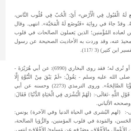
لْقَبُول فِي الْأَرْض» أَيْ: الْحُبّ فِي قُلُوب النَّاس،
عنهُ. وقدْ جاءَ في روايَة «فَتُوضَع لَهُ الْمَحَبَّة». انتهى. وقال
س لعباده المُؤْمنين؛ الذين يَعملون الصالحات في قلوب
، ولا محيدَ عنه، وقد وردت به الأحاديث الصحيحة عن رسول
ابن كثير) (3 /117).
ومن ذلك الرؤيا الصالحة يراها في نومه، أو تُرى له؛ فقد روى البخاري (6990): عن أبي هُرَيْرَةَ -
صلى الله عليه وسلم
- يَقُولُ: «لَمْ يَبْقَ مِنْ النُّبُوَّةِ إِلَّا
الْمُبَشِّرَاتُ»؛ قَالُوا وَمَا الْمُبَشِّرَاتُ، قَال: «الرُّؤْيَا الصَّالِحَةُ». وروى الترمذي (2273) وحسنه عن أبي
ْلِ اللَّهِ -تَعَالَى-: {لَهُمْ الْبُشْرَى فِي الْحَيَاةِ الدُّنْيَا} فَقَالَ:
لَهُ». وصححه الألباني.
 {لهم البُشرى في الحياة الدنيا وفي الآخرة} يونس:
ناء الحَسن، والمَودة في قلوب المؤمنين، والرُّؤيا الصالحة،
نِ الأعْمال والأخْلاق، وصَرْفه عن مَساوئ الأخْلاق» انتهى.