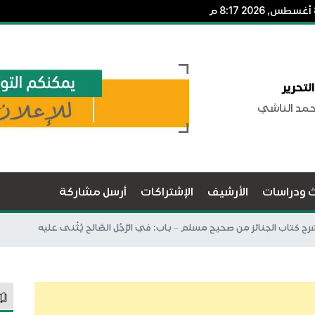
لتحرير
حمد الناشي
ث ودراسات
الأرشيف
الإشتراكات
أرسل مشاركة
رح كتاب الجنائز من صحيح مسلم – باب: في الرَّجُل الصَّالح يُثْنى عليه