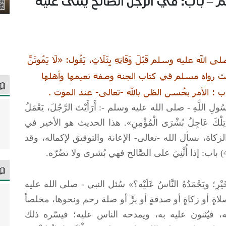
اب: في الرَّجُل الصَّالح يُثْنى عليه
 الله عليه وسلم قَبْلَ وَفَاتِهِ بِثَلَاثٍ، يَقُول: «لَا يَمُوتَنَّ
َّنَّ»، الحديث رواه مسلم في كتاب الجنة وصفة نعيمها وأهلها
لِ اللَّهِ -
صلى الله عليه وسلم
-: أَرَأَيْتَ الرَّجُلَ، يَعْمَلُ
قال: «تِلْكَ عَاجِلُ بُشْرَى الْمُؤْمِنِ». هذا الحديث هو الأخير في
اة، نسأل الله -تعالى- الإعانة والتوفيق لإكماله، وقد
َيْرِ؛ ويَحْمَدُهُ النَّاسُ عَلَيْه؟» سُئل النبي -
صلى الله عليه
ةٍ أو زكاةٍ أو صدقةٍ أو برٍّ أو صلة رحم ونحوها، مخلصاً
ه، فيُثنون عليه به، ويمدحه الناس عليه؛ فيسّره ذلك