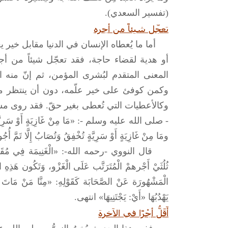
(تفسير السعدي).
تعجّل شيئاً من أجره
أما ما يُعطاه الإنسان في الدنيا مقابل خير يع
أو هدية لقضاء حاجة، فقد تعجّل شيئاً من أج
المعنى المتقدم لبُشرى المؤمن، ثم إنّ من
وكمن كوفئ على خير علّمه، دون أن ينتظر من أ
-
صلى الله عليه وسلم
-: «مَا مِنْ غَازِيَةٍ أَوْ سَرِيَّة
ومَا مِنْ غَازِيَةٍ أَوْ سَرِيَّةٍ تُخْفِقُ وَتُصَابُ إِلَّا تَمَّ أُج
قال النووي -رحمه الله-: «الْغَنِيمَة فِي مُقَابَلَة 
ثُلُثَيْ أَجْرهمْ الْمُتَرَتَّب عَلَى الْغَزْو، وَتَكُون هَذِهِ 
الْمَشْهُورَة عَنْ الصَّحَابَة كَقَوْلِهِ: «مِنَّا مَنْ مَاتَ وَل
يَهْدُبُهَا «أَيْ: يَجْتَنِيهَا» انتهى.
أَقَلُّ أجْرًا في الآخرةِ