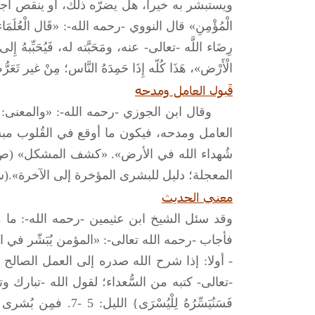
ويستبشر به خيراً، هل يضرّه ذلك، أو ينقص أج
الْمُؤْمِنِ» قال النووي -رحمه الله-: «قَال الْعُلَمَاء: مع
رِضَاء اللَّه -تعالى- عنه، ومَحَبَّته له، فَيُحَبِّبهُ إِ
الْأَرْض»، هَذَا كُلّه إِذَا حَمِدَهُ النَّاس؛ مِنْ غير تَعَرّ
قَبول العامل ومدحه
وقال ابن الجوزي -رحمه الله-: «والمعنى: أنّ 
العامل ومدحه، فيكون ما أوقع في القُلوب مبشّراً
المعجلة؛ دليل للبشرى المؤخرة إلى الآخرة».(شرح
معني الحديث
وقد سئل الشيخ ابن عثيمين -رحمه الله-: ما 
فأجاب -رحمه الله تعالى-: «المؤمن يُبَشّر في ا
- أولا: إذا شرح الله صدره إلى العمل الصالح و
فَسَنُيَسِّرُهُ لِلْي