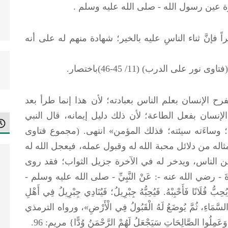
ُرة عين رسول الله -
صلى الله عليه وسلم
.
 فإنَّ ثناء الناسِ عليه بالخير؛ شهادة منهم له على أنه
على الدرب) (11/ 45-46)باختصار.
الإنسان بعلم الناس بعبادته؛ لأن هذا إنما طرأ بعد
لإنسان بفعل الطاعة؛ لأن ذلك دليل إيمانه، قال النبي
تُه؛ وساءَته سيئته؛ فذلك المؤمن» انتهى. (مجموع فتاوى
 207)؛ ويكون ذلك وأمثاله من دلائل محبة الله له وقبول عمله، فيعجل الله له
 من الناس، ويدخر له في الآخرة جزيل الثواب؛ فقد روى
صلى الله عليه وسلم
-
ُحِبُّ فُلَانًا فَأَحْبِبْهُ. فَيُحِبُّهُ جِبْرِيلُ؛ فَيُنَادِي جِبْرِيلُ فِي أَهْلِ
ُ أَهْلُ السَّمَاءِ، ثُمَّ يُوضَعُ لَهُ الْقَبُولُ فِي الْأَرْضِ»، ورواه الترمذي