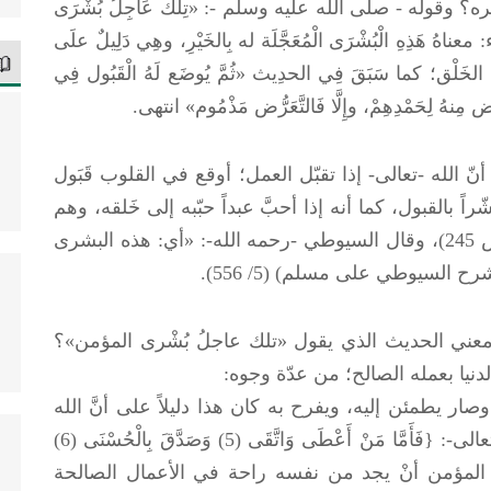
ره؟ وقوله -
صلى الله عليه وسلم
-: «تِلْكَ عَاجِلُ بُشْرَى
ناهُ هَذِهِ الْبُشْرَى الْمُعَجَّلَة له بِالخَيْرِ، وهِي دَلِيلٌ علَى
لى الخَلْق؛ كما سَبَقَ فِي الحدِيث «ثُمَّ يُوضَع لَهُ الْقَبُول فِي
ُض مِنهُ لِحَمْدِهِمْ، وإِلَّا فَالتَّعَرُّض مَذْمُوم» انتهى.
الله -تعالى- إذا تقبّل العمل؛ أوقع في القلوب قَبَول
 بالقبول، كما أنه إذا أحبَّ عبداً حبّبه إلى خَلقه، وهم
شُهداء الله في الأرض». «كشف المشكل» (ص 245)، وقال السيوطي -رحمه الله-: «أي: هذه البشرى
 السيوطي على مسلم) (5/ 556).
معني الحديث الذي يقول «تلك عاجلُ بُشْرى المؤمن»؟
لدنيا بعمله الصالح؛ من عدّة وجوه:
صار يطمئن إليه، ويفرح به كان هذا دليلاً على أنَّ الله
-تعالى- كتبه من السُّعداء؛ لقول الله -تبارك وتعالى-: {فَأَمَّا مَنْ أَعْطَى وَاتَّقَى (5) وَصَدَّقَ بِالْحُسْنَى (6)
ُسْرَى} الليل: 5 -7. فمِن بُشرى المؤمن أنْ يجد من نفسه راحة في الأعمال الصالحة