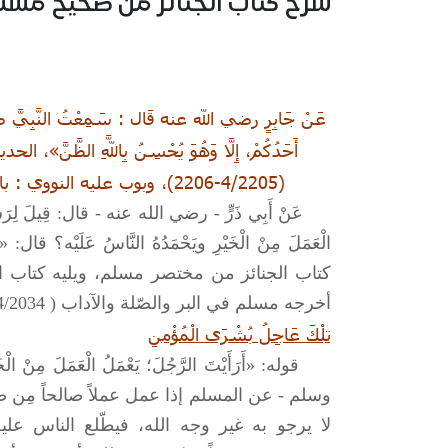
شرح كتاب الجنائز من صحيح مسلم – ب
عَنْ جَابِرٍ رضي الله عنه قَال : سَمِعْتُ النَّبِيَّ صلى
أَحَدُكُمْ، إِلَّا وَهُوَ يُحْسِنُ بِاللَّهِ الظ
(4/2205-2206)، وبوب عليه النووي : باب : الأمر بحُسن الظن بالله -تعالى- عند الموت .
عَنْ أَبِي ذَرٍّ - رضي الله عنه - قال: قِيلَ لِرَسُو
الْعَمَلَ مِنْ الْخَيْرِ ويَحْمَدُهُ النَّاسُ عَلَيْه؟ 
كتاب الجنائز من مختصر مسلم، ويليه كتاب الزك
أخرجه مسلم في البر والصّلة والآداب ( 4/2034) باب: إذا أُثْنِيَ على الصَّالح فهي بُشرى ولا تضُرّه.
تِلْكَ عَاجِلُ بُشْرَى الْمُؤْمِنِ
قوله: «أَرَأَيْتَ الرَّجُلَ؛ يَعْمَلُ الْعَمَلَ مِنْ الْخ
وسلم
- عن المسلم إذا عمل عملاً صالحاً مِن صلا
لا يرجو به غير وجه الله، فيطّلع الناس علي