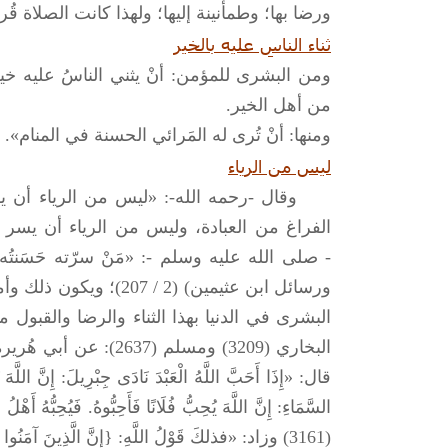
ورضا بها؛ وطمأنينة إليها؛ ولهذا كانت الصلاة ق
ثناء الناسِ عليه بالخير
ومن البشرى للمؤمن: أنْ يثني الناسُ عليه خيراً
من أهل الخير.
ومنها: أنْ تُرى له المَرائي الحسنة في المنام». (فتاوى نور 
ليس من الرياء
وقال -رحمه الله-: «ليس من الرياء أن يفرح 
الفراغ من العبادة، وليس من الرياء أن يسر ا
-
صلى الله عليه وسلم
-: «مَنْ سرّته حَسَن
ورسائل ابن عثيمين) (2 /
البشرى في الدنيا بهذا الثناء والرضا والقبول
البخاري (3209) ومسلم (2637): عن أبي هُريرةَ - رضي الله عنه -: عَنْ النَّبِيِّ -
قال: «إِذَا أَحَبَّ اللَّهُ الْعَبْدَ نَادَى جِبْرِيلَ: إِنَّ اللَّهَ ي
السَّمَاءِ: إِنَّ اللَّهَ يُحِبُّ فُلَانًا فَأَحِبُّوهُ. فَيُحِبُّه
(3161) وزاد: «فذلكَ قَوْلُ اللَّهِ: {إِنَّ الَّذِينَ آمَنُوا وَعَمِلُوا الصَّالِحَاتِ سَيَجْعَلُ لَهُمْ الرَّحْمَنُ وُدًّا} مريم: 96.