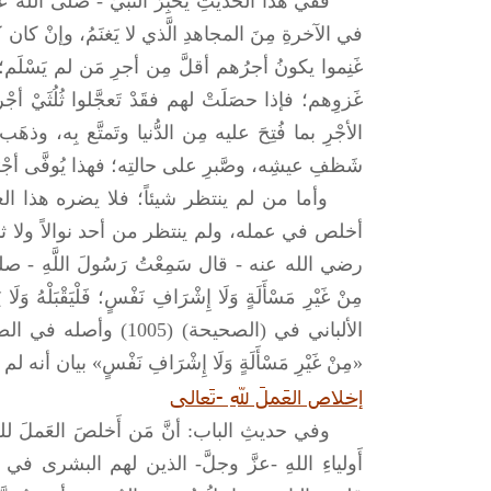
ففي هذا الحديثِ يُخبِرُ النبيُّ -
صلى الله ع
في الآخرةِ مِنَ المجاهدِ الَّذي لا يَغنَمُ، وإنْ كان ك
غَنِموا يكونُ أجرُهم أقلَّ مِن أجرِ مَن لم يَسْلَم؛ أ
غَزوِهم؛ فإذا حصَلَتْ لهم فقَدْ تَعجَّلوا ثُلُثَي
الأجْرِ بما فُتِحَ عليه مِن الدُّنيا وتَمتَّع بِه، 
شَظفِ عيشِه، وصَّبرِ على حالتِه؛ فهذا يُوفَّى أجْرَه
وأما من لم ينتظر شيئاً؛ فلا يضره هذا ال
رضي الله عنه - قال سَمِعْتُ رَسُولَ اللَّهِ -
صلى
مِنْ غَيْرِ مَسْأَلَةٍ وَلَا إِشْرَافِ نَفْسٍ؛ فَلْيَقْبَلْهُ وَلَا 
الألباني في (الصحيحة
«مِنْ غَيْرِ مَسْأَلَةٍ وَلَا إِشْرَافِ نَفْسٍ» بيان أنه 
إخلاص العَملَ للهِ -تَعالى
وفي حديثِ الباب: أنَّ مَن أَخلصَ العَملَ للهِ -تَعالى
أَولياءِ اللهِ -عزَّ وجلَّ- الذين لهم البشرى في 