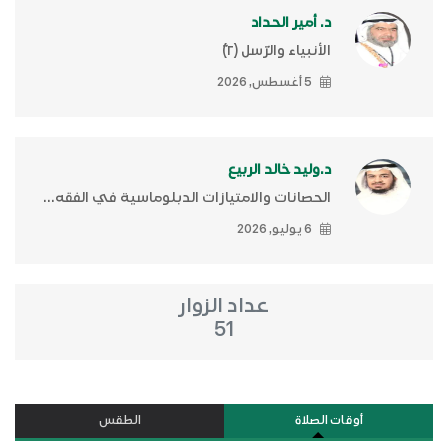
د. أمير الحداد
الأنبياء والرّسل (٢)ّ
5 أغسطس, 2026
د.وليد خالد الربيع
الحصانات والامتيازات الدبلوماسية في الفقه...
6 يوليو, 2026
عداد الزوار
51
أوقات الصلاة
الطقس