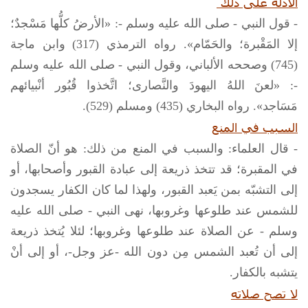
الأدلة على ذلك
- قول النبي - صلى الله عليه وسلم -: «الأرضُ كلُّها مَسْجدٌ؛
إلا المَقْبرة؛ والحَمّام». رواه الترمذي (317) وابن ماجة
(745) وصححه الألباني، وقول النبي - صلى الله عليه وسلم
-: «لعنَ اللهُ اليهودَ والنَّصارى؛ اتَّخذوا قُبُور أنْبيائهم
مَسَاجد». رواه البخاري (435) ومسلم (529).
السبب في المنع
- قال العلماء: والسبب في المنع من ذلك: هو أنّ الصلاة
في المقبرة؛ قد تتخذ ذريعة إلى عبادة القبور وأصحابها، أو
إلى التشبّه بمن يَعبد القبور، ولهذا لما كان الكفار يسجدون
للشمس عند طلوعها وغروبها، نهى النبي - صلى الله عليه
وسلم - عن الصلاة عند طلوعها وغروبها؛ لئلا يُتخذ ذريعة
إلى أن تُعبد الشمس مِن دون الله -عز وجل-، أو إلى أنْ
يتشبه بالكفار.
لا تصح صلاته