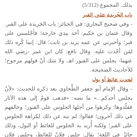
بذلك. المجموع (5/312).
باب الجَريدة على القبر
- وفي صحيح البخاري: في الجنائز: باب الجَريدة على القبر.
وقال عثمان بن حكيم: أخذ بيدي خارجة؛ فأجْلسني على
قبر؛ وأخبرني عن عمه يزيد بن ثابت؛ قال: إنما كُرِه ذلك
لمَن أحْدث عليه. وقال نافع: كان ابن عمر -رضي الله
عنهما- يجلس على القبور اهـ. ولا شك أنّ قولهم مرجوح؛
للأحاديث الصحيحة.
لحدث غائط أو بول
- وقال الإمام أبو جعفر الطَّحاوي بعد ذكره للحديث: «لأنْ
يجلس أحدكم...» ما نصه: «فذهب قومٌ إلى هذه الآثار
فقلّدوها؛ وكرهوا من أجلها الجلوس على القبور؛ وخالفهم
في ذلك آخرون؛ فقالوا: لم ينه عن ذلك لكراهة الجلوس
على القبر؛ ولكنه أُريد به الجلوس للغائط أو البول، وذلك
جائزٌ في اللغة؛ يقال: جلس فلانٌ للغائط، وجلس فلان