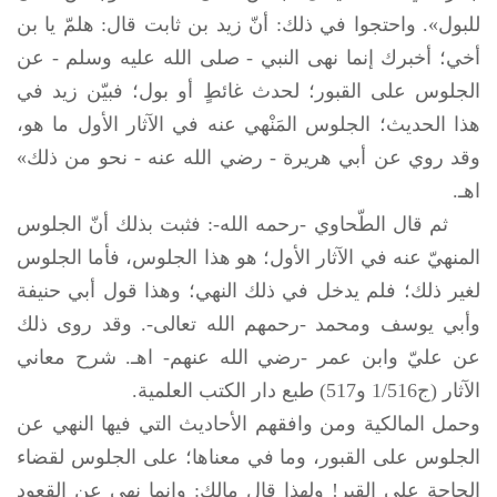
للبول». واحتجوا في ذلك: أنّ زيد بن ثابت قال: هلمّ يا بن
أخي؛ أخبرك إنما نهى النبي - صلى الله عليه وسلم - عن
الجلوس على القبور؛ لحدث غائطٍ أو بول؛ فبيّن زيد في
هذا الحديث؛ الجلوس المَنْهي عنه في الآثار الأول ما هو،
وقد روي عن أبي هريرة - رضي الله عنه - نحو من ذلك»
اهـ.
ثم قال الطّحاوي -رحمه الله-: فثبت بذلك أنّ الجلوس
المنهيّ عنه في الآثار الأول؛ هو هذا الجلوس، فأما الجلوس
لغير ذلك؛ فلم يدخل في ذلك النهي؛ وهذا قول أبي حنيفة
وأبي يوسف ومحمد -رحمهم الله تعالى-. وقد روى ذلك
عن عليّ وابن عمر -رضي الله عنهم- اهـ. شرح معاني
الآثار (ج1/516 و517) طبع دار الكتب العلمية.
وحمل المالكية ومن وافقهم الأحاديث التي فيها النهي عن
الجلوس على القبور، وما في معناها؛ على الجلوس لقضاء
الحاجة على القبر! ولهذا قال مالك: وإنما نهي عن القعود