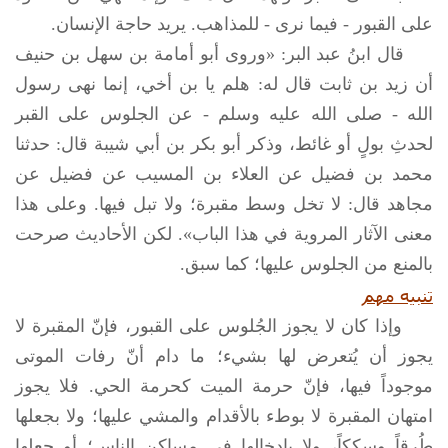
على القبور - فيما نرى - للمذاهب. يريد حاجة الإنسان.
قال ابنُ عبد البر: «وروى أبو أمامة بن سهل بن حنيف
أن زيد بن ثابت قال له: هلم يا بن أخي، إنما نهى رسول
الله - صلى الله عليه وسلم - عن الجلوس على القبر
لحدثِ بولٍ أو غائط، وذكر أبو بكر بن أبي شيبة قال: حدثنا
محمد بن فضيل عن العلاء بن المسيب عن فضيل عن
مجاهد قال: لا تخل وسط مقبرة؛ ولا تبل فيها. وعلى هذا
معنى الآثار المروية في هذا الباب». لكن الأحاديث صرحت
بالمنع من الجلوس عليها؛ كما سبق.
تنبيه مهم
وإذا كان لا يجوز الجُلوس على القبور، فإنّ المقبرة لا
يجوز أن يُتعرض لها بشيء؛ ما دام أنّ رفات الموتى
موجوداً فيها، فإنّ حرمة الميت كحرمة الحي. فلا يجوز
امتهان المقبرة لا بوطء بالأقدام والمشي عليها؛ ولا بجعلها
طُرقاً وسككاً، ولا بإدخالها في مساكن الناس؛ أو جعلها