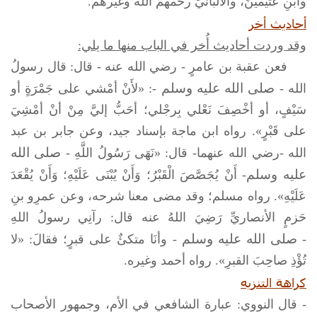
وابنِ عثيمينَ، والألبانيِّ رحمهم الله وغيرهم.
أحاديث أخر
وقد وردت أحاديث أُخر في الباب منها ما يلي:
فعن عقبة بن عامرٍ - رضي الله عنه - قال: قال رسولُ
صلى الله عليه وسلم
الله -
-: «لأَنْ أمْشي على جَمْرَةٍ أو
سَيْفٍ، أو أخْصِفَ نَعْلي بِرجْلي؛ أحَبُّ إليَّ مِنْ أنْ أمْشِيَ
على قَبْرٍ». رواه ابن ماجة بإسناد جيد، وعن جابر بن عبد
صلى الله
الله -رضي الله عنهما- قال: «نَهَى رَسُولُ اللَّهِ -
عليه وسلم
- أَنْ يُجَصَّصَ الْقَبْرُ؛ وَأَنْ يُبْنَى عَلَيْهِ؛ وَأَنْ يُقْعَدَ
عَلَيْهِ». رواه مسلم؛ وقد مضى معنا شرحه، وعن عمرِو بنِ
حَزمٍ الأنصاريِّ رَضِيَ اللهُ عنه قال: رآنِي رسولُ اللهِ
صلى الله عليه وسلم
-
- وأنَا متكئٌ على قبرٍ؛ فقالَ: «لا
تُؤْذِ صاحِبَ القبرِ». رواه أحمد وغيره.
كراهة التنزيه
- قال النووي: عبارة الشافعي في الأم، وجمهور الأصحاب