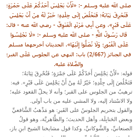
صلى الله عليه وسلم -: «لَأَنْ يَجْلِسَ أَحَدُكُمْ عَلَى جَمْرَةٍ؛
فَتُحْرِقَ ثِيَابَهُ؛ فَتَخْلُصَ إِلَى جِلْدِهِ؛ خَيْرٌ لَهُ مِنْ أَنْ يَجْلِسَ
عَلَى قَبْرٍ»، وعن أَبِي مَرْثَدٍ الْغَنَوِيِّ - رضي الله عنه - قال:
قَال رَسُولُ اللَّهِ -
صلى الله عليه وسلم -: «لَا تَجْلِسُوا
عَلَى الْقُبُورِ؛ وَلَا تُصَلُّوا إِلَيْهَا»، الحديثان أخرجهما مسلم
في الجنائز (2/667) باب: النهي عن الجلوس عَلَى القبر؛
والصَّلاة عليه.
قوله: «لَأَنْ يَجْلِسَ أَحَدُكُمْ عَلَى جَمْرَةٍ؛ فَتُحْرِقَ ثِيَابَهُ؛
فَتَخْلُصَ إِلَى جِلْدِهِ؛ خَيْرٌ لَهُ مِنْ أَنْ يَجْلِسَ عَلَى قَبْرٍ». فيه:
ترهيبٌ من الجلوس على القبر؛ وأنه لا يحلّ القعود عليه؛
ولا الاسْتناد إليه، ولا المشي عليه من باب أولى.
والقول بتحريم الجلوسُ على القَبرِ: هو مَذْهبُ الشَّافعيِّ
وبعض الحَنابِلَة، وأهل الحديث؛ والظَّاهريَّة، وهو قولُ
الصنعانيِّ، والشَّوكانيِّ، وكذا قول مشايخنا الشيخ ابنِ باز،