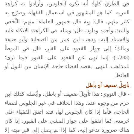
في الطرق كلها: أنه يكره الجلوس، وأرادوا به كراهة
التنزيه. كما هو المشهور في استعمال الفقهاء، وصرّح به
كثير منهم، قال: وبه قال جمهور العلماء؛ منهم: النَّخعي
والليث وأحمد وداود، قال: ومثله في الكراهة: الاتكاء عليه
والاستناد إليه، وذهب ابن عمر من الصحابة وأبو حنيفة
ومالك؛ إلى جواز القعود على القبر، قال في الموطأ
(1/233): إنما نهى عن القعود على القبور فيما نرى؛
للمذاهب. انتهى. يقصد لقضاء حاجة الإنسان من البول أو
الغائط.
تأويلٌ ضعيف أو باطل
- قال النووي: هذا تأويلٌ ضعيف أو باطل، وأبْطله كذلك ابن
حزم من وجوه عدة. وهذا الخلاف في غير الجلوس لقضاء
الحاجة، فأما إذا كان الجلوس لها، فقد اتفق الفقهاء على
حُرمته، كما اتفقوا على جواز المَشي على القبور، إذا كان
هناك ضرورة تدعو إليه، كما إذا لم يصل إلى قبر ميته إلا