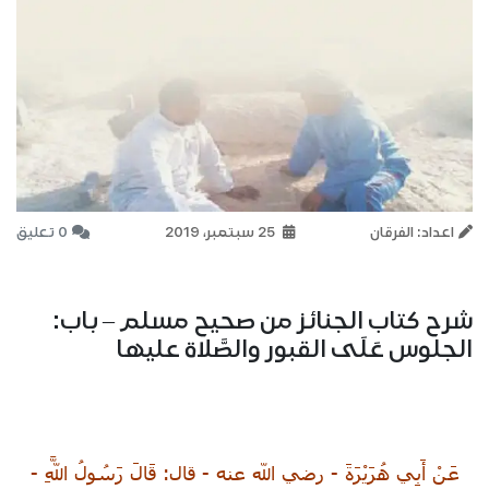
اعداد: الفرقان
25 سبتمبر، 2019
0 تعليق
شرح كتاب الجنائز من صحيح مسلم – باب:
الجلوس عَلَى القبور والصَّلاة عليها
عَنْ أَبِي هُرَيْرَةَ - رضي الله عنه - قال: قَالَ رَسُولُ اللَّهِ -