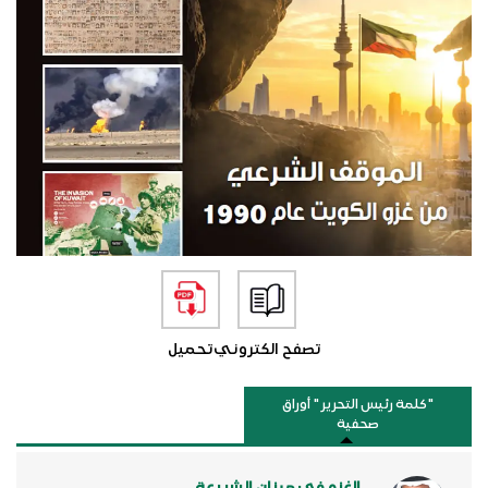
تصفح الكتروني
تحميل
"كلمة رئيس التحرير " أوراق
صحفية
الغزو في ميزان الشريعة