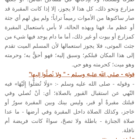
مزارع ونحو ذلك، كل هذا لا يجوز، إلا إذا كانت المقبرة قد
صار ساكنوها من الأموات رميماً تراباً؛ ولم يبق لهم أي جثة
أو عظم ما، فهنا وبهذه الحالة، لا بأس باستعمال المقبرة
كمزارع أو بيوت أو غير ذلك، أما ما دام يوجد فيها شيء من
جثث الموتى، فلا يجوز استعمالها لأن المسلم الميت تقدم
إلى هذا المكان قبلكم؛ وسبق إليه؛ فهو أحقُّ به؛ وحرمته
وهو ميت؛ كحرمته وهو حي.
قوله - صلى الله عليه وسلم - " ولا تُصلُّوا إليها"
- وقوله - صلى الله عليه وسلم -: «وَلَا تُصَلُّوا إِلَيْهَا» فيه
النّهي عن استقبال القبور بالصلاة؛ أي: أنْ تُصلي وفي
قبلتك مقبرةٌ أو قبر، وليس بينك وبين المقبرة سورٌ أو
حَاجز، وكذلك الصلاة داخل المقبرة وفي أرضها - ما عدا
صلاة الجنازة - باطلة ولا تصحّ، سواءً كانت فريضة أم
نافلة.