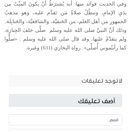
وفي الحديث فوائد منها: أنه يُشترَطُ أنْ يكونَ الميِّتُ بين
يدَيِ الإمامِ، وتبطُلُ صلاةُ مَن تَقدَّم عليه، وهو مذهبُ
الجمهورِ من أهل العلم، من الحَنفيَّة، والشافعيَّة، والحَنابِلَة.
وذلك أنَّ النبيَّ
صلى الله عليه وسلم
صلَّى خلفَ الجِنازة،
ولم يتقدَّمْ عليها، وقد قال
صلى الله عليه وسلم
: «صلُّوا
كما رأيتُموني أُصلِّي». رواه البخاري (631) وغيره.
لاتوجد تعليقات
أضف تعليقك