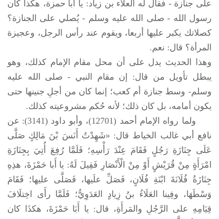
على جنازة - فقال له العلاء بن زياد: يا أبا حمزة، هكذا كان
رسول الله -
صلى الله عليه وسلم
- يُصلي على الجنازة؟
كصلاتك يكبر عليها أربعا، ويقوم عند رأس الرجل، وعجيزة
المرأة؟ قال: نعم.
وهذا الحديث يدل على أن محل مقام الإمام كذلك، وهو
يبطل تأويل من قال: إن مقام النبي -
صلى الله عليه
وسلم
- وسط جنازة أم كعب؛ إنما كان من أجلِ جنينها حتى
يكون أمامه، بل كان ذلك؛ لأنه حُكم مشروعيته كذلك.
ولما رواه الإمام أحمد (12701)، وأبو داود (3141): عن
نافع أبي غالب الخياط قال: «شَهِدْتُ أَنَسَ بْنَ مَالِكٍ صَلَّى
عَلَى جِنَازَةِ رَجُلٍ فَقَامَ عِنْدَ رَأْسِهِ؛ فَلَمَّا رُفِعَ أُتِيَ بِجِنَازَةِ
امْرَأَةٍ مِنْ قُرَيْشٍ أَوْ مِنْ الْأَنْصَارِ فَقِيلَ لَهُ: يا أَبا حَمْزَةَ، هذِهِ
جِنَازَةُ فُلَانَةَ ابْنَةِ فُلَانٍ، فَصَلِّ علَيها، فَصَلَّى عليها؛ فَقَامَ
وَسْطَهَا، وفِينا العَلَاءُ بنُ زِيادٍ العَدَوِيُّ؛ فَلَمَّا رأَى اخِتلَافَ
قِيَامِهِ على الرَّجُلِ والمَرأَةِ، قال: يا أَبَا حَمْزَةَ، هكذَا كان