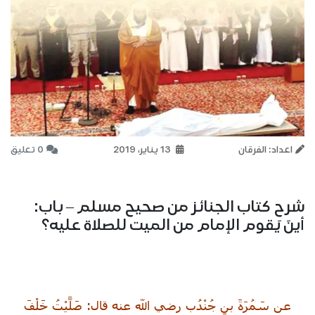
اعداد: الفرقان
13 يناير، 2019
0 تعليق
شرح كتاب الجنائز من صحيح مسلم – باب:
أينَ يَقوم الإمام من الميت للصلاة عليه؟
عن سَمُرَةَ بنِ جُنْدُب رضي الله عنه قال: صَلَّيْتُ خَلْفَ