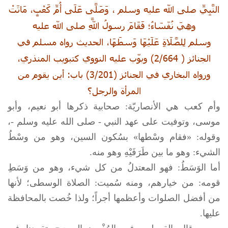
النَّبِيِّ صلى الله عليه وسلم ، وَصَلَّى عَلَى أُمِّ كَعْبٍ، مَاتَتْ
وهِيَ نُفَسَاءُ؛ فَقَامَ رسولُ اللَّهِ
صلى الله عليه
وسلم
لِلصَّلَاةِ عَلَيْهَا وَسطَهَا، الحديث رواه مسلم في
الجنائز ( 2/664) وبوّب عليه النووي كتبويب المنذري،
ورواه البخاري في الجنائز (3/201) باب: أين يقوم من
المرأة والرجل؟
وأم كعب هي الأنصاريّة: صحابية ذكرها أبو نعيم، وأبو
موسى، وتوفيت على عهد النبي -
صلى الله عليه وسلم
-،
وقوله: «فقام وسْطها» بسُكون السين، وهو من وسْطُ
الشيء: وهو ما بين طَرَفَيْهِ وهو منه.
أما الوَسَطُ: فهو المعتدلُ من كل شيء، وهو من وَسَطِ
قومه: من خيارهم، ومنه سُميت: الصلاة الوسطى؛ لأنها
من أفضل الصلوات وأعظمها أجراً؛ ولذا خُصت بالمحافظة
عليها.