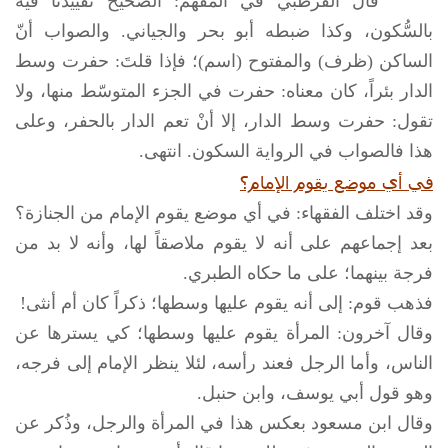
قال القرطبي في المُفْهم: الصحيح تقييدنا فيه
بالسُّكون، وكذا ضبطه أبو بحر والجياني. والصواب أنّ
الساكن (ظرف) والمفتوح (اسم)؛ فإذا قلتَ: حفرت وسط
الدار بئراً، كان معناه: حفرت في الجزء المتوسّط منها، ولا
تقول: حفرت وسط الدار، إلا أنْ تعم الدار بالحفر، وعلى
هذا فالصواب في الرواية السكون. انتهى.
في أي موضع يقوم الإمام؟
وقد اختلف الفقهاء: في أي موضع يقوم الإمام من الجنازة؟
بعد إجماعهم على أنه لا يقوم ملاصقاً لها، وأنه لا بد من
فرجة بينهما؛ على ما حكاه الطبري.
فذهب قوم: إلى أنه يقوم عليها وسطها؛ ذكراً كان أم أنثى!
وقال آخرون: المرأة يقوم عليها وسطها؛ كي يسترها عن
الناس، وأما الرجل فعند رأسه، لئلا ينظر الإمام إلى فرجه،
وهو قول أبي يوسف، وابن حنبل.
وقال ابن مسعود بعكس هذا في المرأة والرجل، وذُكر عن