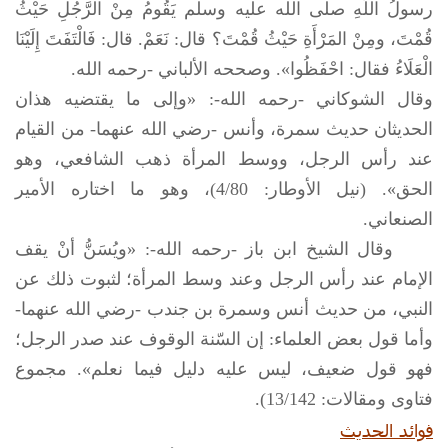
رسولُ اللَّهِ
صلى الله عليه وسلم
يَقُومُ مِنْ الرَّجُلِ حَيْثُ
قُمْتَ، ومِنْ المَرْأَةِ حَيْثُ قُمْتَ؟ قال: نَعَمْ. قال: فَالْتَفَتَ إِلَيْنَا
الْعَلَاءُ فقال: احْفَظُوا». وصححه الألباني -رحمه الله.
وقال الشوكاني -رحمه الله-: «وإلى ما يقتضيه هذان
الحديثان حديث سمرة، وأنس -رضي الله عنهما- من القيام
عند رأس الرجل، ووسط المرأة ذهب الشافعي، وهو
الحق». (نيل الأوطار: 4/80)، وهو ما اختاره الأمير
الصنعاني.
وقال الشيخ ابن باز -رحمه الله-: «ويُسَنُّ أنْ يقف
الإمام عند رأس الرجل وعند وسط المرأة؛ لثبوت ذلك عن
النبي، من حديث أنس وسمرة بن جندب -رضي الله عنهما-
وأما قول بعض العلماء: إن السّنة الوقوف عند صدر الرجل؛
فهو قول ضعيف، ليس عليه دليل فيما نعلم». مجموع
فتاوى ومقالات: 13/142).
فوائد الحديث