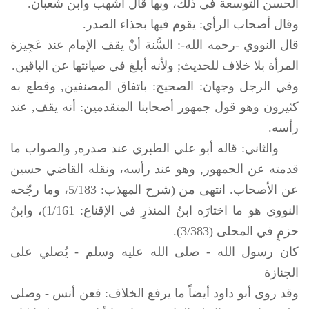
الحسن التوسعة في ذلك، وبها قال أشهب وابن شعبان.
وقال أصحاب الرأي: يقوم فيها بحذاء الصدر.
قال النووي -رحمه الله-: السُّنة أنْ يقف الإمام عند عَجِيزة
المرأة بلا خلاف للحديث; ولأنه أبلغ في صيانتها عن الباقين.
وفي الرجل وجهان: الصحيح: باتفاق المصنفين, وقطع به
كثيرون وهو قول جمهور أصحابنا المتقدمين: أنه يقف, عند
رأسه.
والثاني: قاله أبو علي الطبري عند صدره, والصواب ما
قدمته عن الجمهور, وهو عند رأسه، ونقله القاضي حسين
عن الأصحاب. انتهى من (شرح المهذب: 5/183، وما رجّحه
النووي هو ما اختارَه ابنُ المنذرِ في الإقناع: 1/161)، وابنُ
حزمٍ في المحلى (3/383).
كان رسول الله -
صلى الله عليه وسلم
- يُصلي على
الجنازة
وقد روى أبو داود أيضاً ما يرفع الخلاف: فعن أنس - وصلى