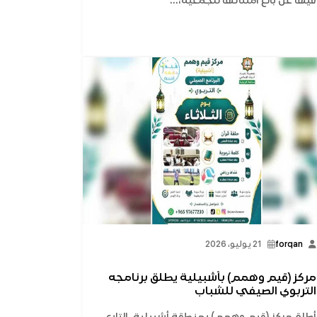
فيها عن بالغ امتنانها للجمعية،...
forqan
21 يوليو، 2026
مركز (قيم وهمم) بأشبيلية يطلق برنامجه
التربوي الصيفي للشباب
أطلق مركز (قيم وهمم) بمنطقة أشبيلية، التابع