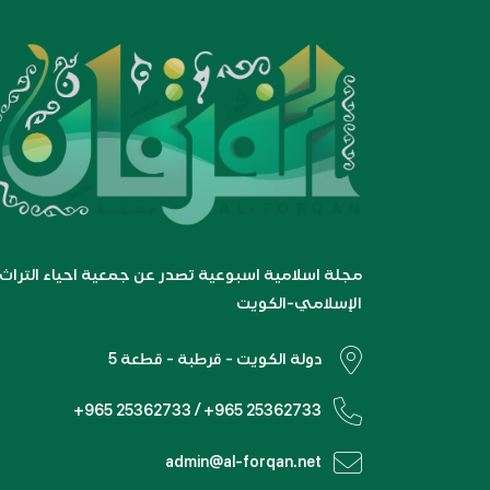
مجلة اسلامية اسبوعية تصدر عن جمعية احياء التراث
الإسلامي-الكويت
دولة الكويت - قرطبة - قطعة 5
+965 25362733 / +965 25362733
admin@al-forqan.net