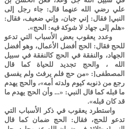
علي رضي الله عنهما قال: جاء رجل إلى
النبي[ فقال: إني جبان، وإني ضعيف، فقال:
«هلم إلى جهاد لا شوكة فيه: الحج».
وعدد يعقوب بعض الأسباب التي تدعو
للحج فقال: الحج أفضل الأعمال، وهو أفضل
الجهاد، والنفقة في الحج كالنفقة في سبيل
الله ، والحج تجديد للحياة كما قال
المصطفى[: «من حج فلم يرفث ولم يفسق
رجع من ذنوبه كيوم ولدته أمه»، والحج يهدم
ما قبله كما قال النبي: «... وأن الحج يهدم ما
قد كان قبله».
واستطرد يعقوب في ذكر الأسباب التي
تدعو للحج، فقال: الحج ضمان كما قال
النبي[: «ثلاثة في ضمان الله عز وجل: رجل