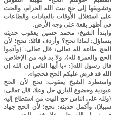
وتشويقها إلى حج بيت الله الحرام، والحث
على استغلال الأوقات بالعبادات والطاعات
في أطهر بقعة على وجه الأرض.
وابتدأ الشيخ/ محمد حسين يعقوب حديثه
بتساؤل: لماذا نحج؟ وأردف قائلا: نحج؛ لأن
الحج طاعة لله تعالى: قال تعالى: {وأتموا
الحج والعمرة لله}، ولا بد فيه من الإخلاص،
قال رسول الله[: «يا أيها الناس إن الله إن
الله قد فرض عليكم الحج فحجوا».
واستطرد الشيخ يعقوب: نحج لأن الحج
عبودية وخضوع للباري جل وعلا، قال تعالى:
{ولله على الناس حج البيت من استطاع إليه
سبيلا}، وأكمل حديثه: نحج؛ لأن الحج جهاد
في سبيل الله جل وعلا، فعن الحسن بن