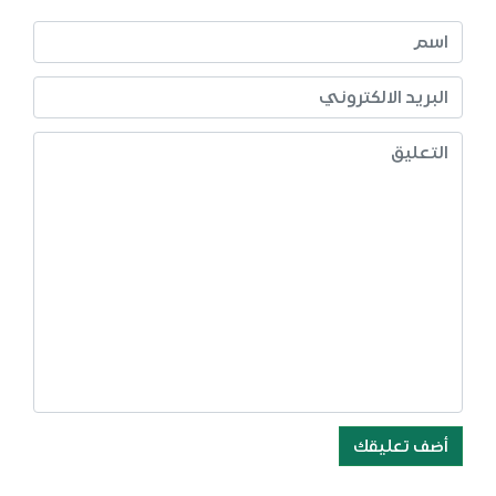
أضف تعليقك