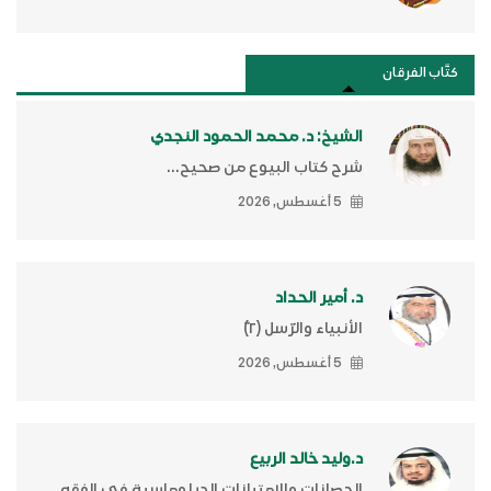
كتَّاب الفرقان
الشيخ: د. محمد الحمود النجدي
شرح كتاب البيوع من صحيح...
5 أغسطس, 2026
د. أمير الحداد
الأنبياء والرّسل (٢)ّ
5 أغسطس, 2026
د.وليد خالد الربيع
الحصانات والامتيازات الدبلوماسية في الفقه...