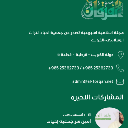
مجلة اسلامية اسبوعية تصدر عن جمعية احياء التراث
الإسلامي-الكويت
دولة الكويت - قرطبة - قطعة 5
+965 25362733 / +965 25362733
admin@al-forqan.net
المشاركات الاخيره
5 أغسطس، 2026
أمين سر جمعية إحياء.