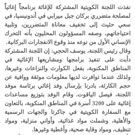
نفذت اللجنة الكويتية المشتركة للإغاثة برنامجاً إغاثياً
لمصلحة متضرري بركان جبل ميرابي في أندونيسيا، في
سعي حثيث إلى تخفيف معاناة المتضررين، وتلبية
احتياجاتهم، وصفه المسؤولون المحليون بأنه التحرك
الإنساني الأول من نوعه منذ وقوع الانفجارات البركانية.
وقال رئيس اللجنة، يوسف الحجي: إن اللجنة المشتركة
دأبت على تنفيذ برامجها ومشاريعها الإغاثية في
المناطق المكنوبة، بفعل الكوارث والنزاعات وغيرها،
ولذلك عندما توافرت لديها معلومات موثقة ووافية عن
حجم الكارثة، بادرنا بإرسال وفد إغاثي برئاسة موفد
اللجنة، فيصل الياقوت. وقام الوفد بتوزيع مساعدات
إغاثية على 3200 أسرة في المناطق المنكوبة، بالتعاون
مع السفارة الكويتية في جاكرتا والجهات الرسمية
والأهلية، وشملت مواد غذائية، وأواني منزلية، ومواد
تنظيف، ومواد وقاية صحية، وأغطية وغيرها.