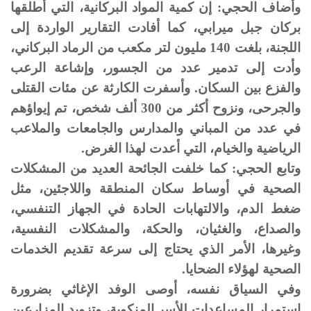
وأضاف الحجي: إن كمية المواد البركانية، التي أطلقها
بركان جبل ميرابي، كما أفادت التقارير الواردة إلى
اللجنة، بلغت 140 مليون لتر مكعب من الرماد البركاني،
وأدت إلى تدمير عدد من الجسور، وإشاعة الرعب
والفزع بين السكان. وأسفرت الكارثة عن مئات القتلى
والجرحى، ونزوح أكثر من 300 ألف شخص، تم إيواؤهم
في عدد من المباني والمدارس والجامعات والملاعب
الرياضية والخيام، التي أعدت لهذا الغرض.
وتابع الحجي: كما خلفت الجائحة العديد من المشكلات
الصحية في أوساط سكان المنطقة واللاجئين، مثل
ضغط الدم، والالتهابات الحادة في الجهاز التنفسي،
والصداع، والغثيان، والحكة، والمشكلات النفسية،
وغيرها، الأمر الذي يحتاج إلى سرعة تقديم الخدمات
الصحية لهؤلاء الضحايا.
وفي السياق نفسه، أوصى الوفد الإغاثي بضرورة
استمرار المساعدات للأسر المنكوبة، وتزويد المزارعين