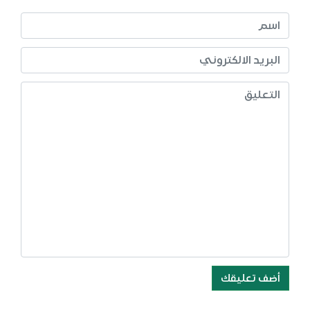
أضف تعليقك