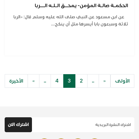
الحكمـة ضالـة المؤمن- يمحــق الـلـه الـــربا
عن ابن مسعود عن النبي صلى الله عليه وسلم قال: «الربا
ثلاثة وسبعون بابا أيسرها مثل أن ينكح...
الأولى
«
..
2
3
4
..
»
الأخيرة