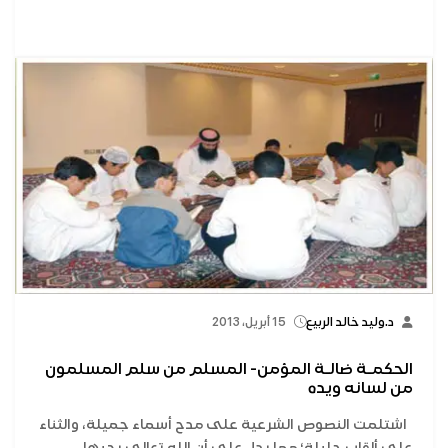
د.وليد خالد الربيع
15 أبريل، 2013
الحكمـة ضالـة المؤمن- المسلم من سلم المسلمون
من لسانه ويده
اشتلمت النصوص الشرعية على مدح أسماء جميلة، والثناء
على ألقاب جليلة؛ مما يدل على أن الله تعالى يحبها