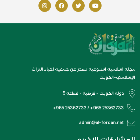
مجلة اسلامية اسبوعية تصدر عن جمعية احياء التراث
الإسلامي-الكويت
دولة الكويت - قرطبة - قطعة 5
+965 25362733 / +965 25362733
admin@al-forqan.net
المشاركات الاخيره