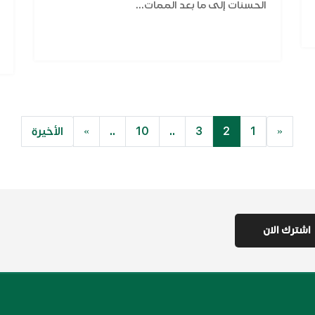
الحسنات إلى ما بعد الممات...
«
1
2
3
..
10
..
»
الأخيرة