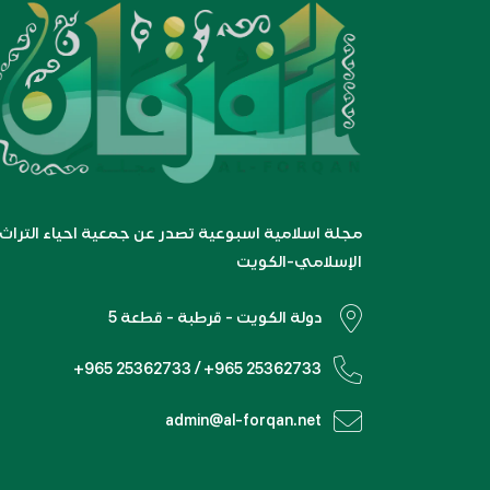
مجلة اسلامية اسبوعية تصدر عن جمعية احياء التراث
الإسلامي-الكويت
دولة الكويت - قرطبة - قطعة 5
+965 25362733 / +965 25362733
admin@al-forqan.net