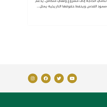
تنامي الحاجة إلى مشروع وقفي متكامل، يدعم
صمود القدس ويحفظ حقوقها التاريخية يمثل...