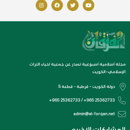
مجلة اسلامية اسبوعية تصدر عن جمعية احياء التراث
الإسلامي-الكويت
دولة الكويت - قرطبة - قطعة 5
+965 25362733 / +965 25362733
admin@al-forqan.net
المشاركات الاخيره