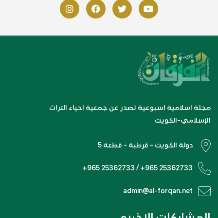
مجلة اسلامية اسبوعية تصدر عن جمعية احياء التراث
الإسلامي-الكويت
دولة الكويت - قرطبة - قطعة 5
+965 25362733 / +965 25362733
admin@al-forqan.net
المشاركات الاخيره