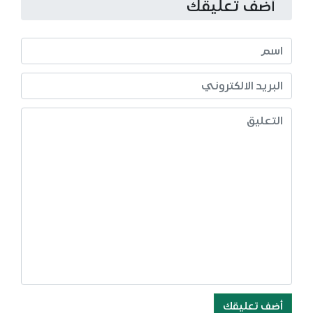
أضف تعليقك
أضف تعليقك