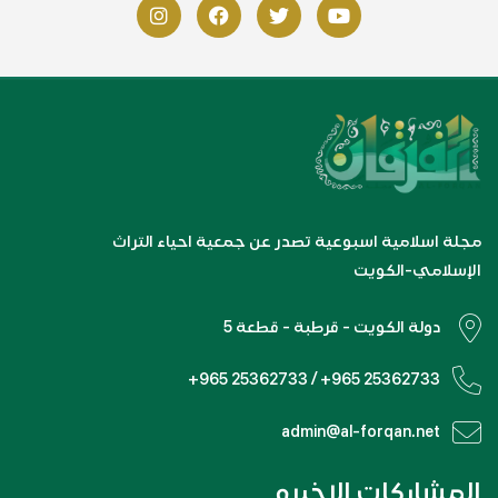
مجلة اسلامية اسبوعية تصدر عن جمعية احياء التراث
الإسلامي-الكويت
دولة الكويت - قرطبة - قطعة 5
+965 25362733 / +965 25362733
admin@al-forqan.net
المشاركات الاخيره