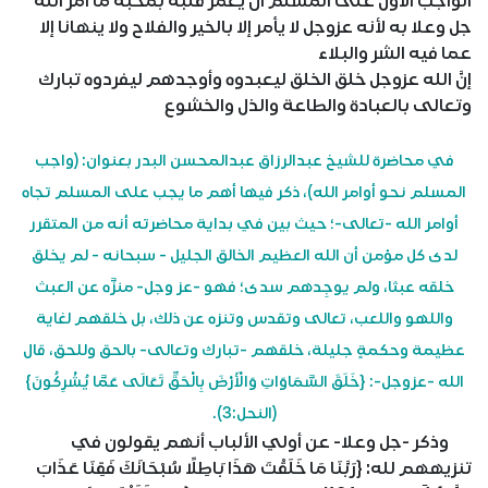
الواجب الأول على المسلم أن يعمر قلبه بمحبة ما أمر الله
جل وعلا به لأنه عزوجل لا يأمر إلا بالخير والفلاح ولا ينهانا إلا
عما فيه الشر والبلاء
إنَّ الله عزوجل خلق الخلق ليعبدوه وأوجدهم ليفردوه تبارك
وتعالى بالعبادة والطاعة والذل والخشوع
في محاضرة للشيخ عبدالرزاق عبدالمحسن البدر بعنوان: (واجب
المسلم نحو أوامر الله)، ذكر فيها أهم ما يجب على المسلم تجاه
أوامر الله -تعالى-؛ حيث بين في بداية محاضرته أنه من المتقرر
لدى كل مؤمن أن الله العظيم الخالق الجليل - سبحانه - لم يخلق
خلقه عبثا، ولم يوجِدهم سدى؛ فهو -عز وجل- منزَّه عن العبث
واللهو واللعب، تعالى وتقدس وتنزه عن ذلك، بل خلقهم لغاية
عظيمة وحكمةٍ جليلة، خلقهم -تبارك وتعالى- بالحق وللحق، قال
الله -عزوجل-: {خَلَقَ السَّمَاوَاتِ وَالْأَرْضَ بِالْحَقِّ تَعَالَى عَمَّا يُشْرِكُونَ}
(النحل:3).
وذكر -جل وعلا- عن أولي الألباب أنهم يقولون في
تنزيههم لله: {رَبَّنَا مَا خَلَقْتَ هَذَا بَاطِلًا سُبْحَانَكَ فَقِنَا عَذَابَ