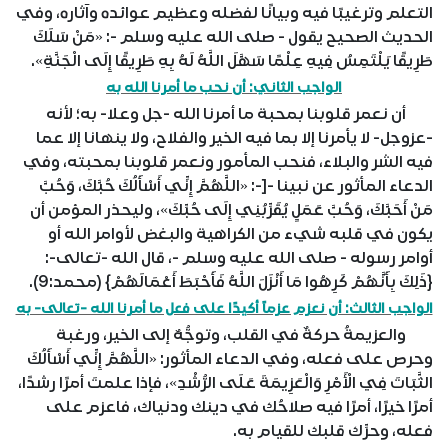
التعلم وترغيبًا فيه وبيانًا لفضله وعظيم عوائده وآثاره، وفي
الحديث الصحيح يقول - صلى الله عليه وسلم -: «مَنْ سَلَكَ
طَرِيقًا يَلْتَمِسُ فِيهِ عِلْمًا سَهَّلَ اللَّهُ لَهُ بِهِ طَرِيقًا إِلَى الْجَنَّةِ».
الواجب الثاني: أن نحب ما أمرنا الله به
أن نعمر قلوبنا بمحبة ما أمرنا الله -جل وعلا- به؛ لأنه
-عزوجل- لا يأمرنا إلا بما فيه الخير والفلاح، ولا ينهانا إلا عما
فيه الشر والبلاء، فنحب المأمور ونعمر قلوبنا بمحبته، وفي
الدعاء المأثور عن نبينا -[-: «اللَّهُمَّ إِنِّي أَسْأَلُكَ حُبَّكَ، وَحُبَّ
مَنْ أَحَبَّكَ، وَحُبَّ عَمَلٍ يُقَرِّبُنِي إِلَى حُبِّكَ»، وليحذر المؤمن أن
يكون في قلبه شيء من الكراهية والبغض لأوامر الله أو
أوامر رسوله - صلى الله عليه وسلم -، قال الله -تعالى-:
{ذَلِكَ بِأَنَّهُمْ كَرِهُوا مَا أَنْزَلَ اللَّهُ فَأَحْبَطَ أَعْمَالَهُمْ} (محمد:9).
الواجب الثالث: أن نعزم عزماً أكيدًا على فعل ما أمرنا الله -تعالى- به
والعزيمةُ حركةٌ في القلب، وتوجُّهٌ إلى الخير، ورغبة
وحرص على فعله، وفي الدعاء المأثور: «اللَّهُمَّ إِنِّي أَسْأَلُكَ
الثَّبَاتَ فِي الْأَمْرِ وَالْعَزِيمَةَ عَلَى الرُّشْدِ»، فإذا علمتَ أمرًا رشدًا،
أمرًا خيرًا، أمرًا فيه صلاحُك في دينك ودنياك، فاعزم على
فعله، وحرِّك قلبك للقيام به.