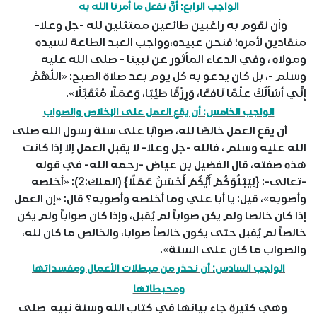
الواجب الرابع: أنَّ نفعل ما أمرنا الله به
وأن نقوم به راغبين طائعين ممتثلين لله -جل وعلا-
منقادين لأمره؛ فنحن عبيده،وواجب العبد الطاعة لسيده
ومولاه ، وفي الدعاء المأثور عن نبينا - صلى الله عليه
وسلم -، بل كان يدعو به كل يوم بعد صلاة الصبح: «اللَّهُمَّ
إِنِّي أَسْأَلُكَ عِلْمًا نَافِعًا، وَرِزْقًا طَيِّبًا، وَعَمَلًا مُتَقَبَّلًا».
الواجب الخامس: أن يقع العمل على الإخلاص والصواب
أن يقع العمل خالصًا لله، صوابًا على سنة رسول الله صلى
الله عليه وسلم ، فالله -جل وعلا- لا يقبل العمل إلا إذا كانت
هذه صفته، قال الفضيل بن عياض -رحمه الله- في قوله
-تعالى-: {لِيَبْلُوَكُمْ أَيُّكُمْ أَحْسَنُ عَمَلًا} (الملك:2): «أخلصه
وأصوبه»، قيل: يا أبا علي وما أخلصه وأصوبه؟ قال: «إن العمل
إذا كان خالصا ولم يكن صواباً لم يُقبل، وإذا كان صواباً ولم يكن
خالصاً لم يُقبل حتى يكون خالصاً صوابا، والخالص ما كان لله،
والصواب ما كان على السنة».
الواجب السادس: أن نحذر من مبطلات الأعمال ومفسداتها
ومحبطاتها
وهي كثيرة جاء بيانها في كتاب الله وسنة نبيه صلى