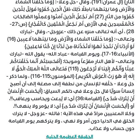
النَّارِ} (آل عمران:191)، وقال -جل وعلا-: {وَمَا خَلَقْنَا السَّمَاءَ
وَالْأَرْضَ وَمَا بَيْنَهُمَا بَاطِلًا ذَلِكَ ظَنُّ الَّذِينَ كَفَرُوا فَوَيْلٌ لِلَّذِينَ
كَفَرُوا مِنَ النَّارِِ (27) أَمْ نَجْعَلُ الَّذِينَ آَمَنُوا وَعَمِلُوا الصَّالِحَاتِ
كَالْمُفْسِدِينَ فِي الْأَرْضِ أَمْ نَجْعَلُ الْمُتَّقِينَ كَالْفُجَّارِ} (ص:27-
28) ، أي أنه تعالى منزه عن ذلك -عزوجل-، وقال -تبارك
وتعالى-: {وَمَا خَلَقْنَا السَّمَاءَ وَالْأَرْضَ وَمَا بَيْنَهُمَا لَاعِبِينَ (16)
لَوْ أَرَدْنَا أَنْ نَتَّخِذَ لَهْوًا لَاتَّخَذْنَاهُ مِنْ لَدُنَّا إِنْ كُنَّا فَاعِلِينَ}
(الأنبياء:16-17). ويوم القيامة -عباد الله- يقول الله -تبارك
وتعالى- لأهل النار مقرِّعاً وموبخا: {أَفَحَسِبْتُمْ أَنَّمَا خَلَقْنَاكُمْ
عَبَثًا وَأَنَّكُمْ إِلَيْنَا لَا تُرْجَعُونَ (115) فَتَعَالَى اللَّهُ الْمَلِكُ الْحَقُّ لَا
إِلَهَ إِلَّا هُوَ رَبُّ الْعَرْشِ الْكَرِيمِ} (المؤمنون:115-116) ، ولما ذكر -
جل وعلا - خلْقه للإنسان من نطفة إلى مضغة إلى أن أصبح
إنساناً سويًّا قال جل وعلا في ذلكم السياق: {أَيَحْسَبُ الْإِنْسَانُ
أَنْ يُتْرَكَ سُدًى} (القيامة:36) أي: لا يُبعث ويحاسب ويعاقب!!،
أو {أَيَحْسَبُ الْإِنْسَانُ أَنْ يُتْرَكَ سُدًى} أي: لا يؤمر ولا ينهى!!.
وكلا المعنيين مرادٌ في هذه الآية ؛ فالله -عز وجل- لا يترك
الخلق في الدنيا دون أمر ولا نهي ، ولا يتركهم يوم القيامة
دون حساب ولا عذاب.
الحقيقة العظيمة الجلية