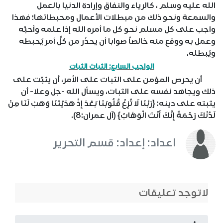
الله عليه وسلم ، كالرياء والنفاق وإرادة الدنيا بالعمل
والسمعة ونحو ذلك من مبطلات الأعمال ومحبطاتها؛ فهذا
واجب على كل مسلم نحو كل ما أمره الله إذا علمه وأحبَّه
وعمل به ووقع منه خالصاً صوابا أن يحذَر من كلِّ أمر يُحبطه
ويُبطله.
الواجب السابع: الثباتَ الثبات
أن يحرص المؤمن على الثبات على الأمر، أن يثبُت على
ذلك ويجاهد نفسه على الثبات، ويسأل الله -جل وعلا- أن
يثبته على دينه: {رَبَّنَا لَا تُزِغْ قُلُوبَنَا بَعْدَ إِذْ هَدَيْتَنَا وَهَبْ لَنَا مِنْ
لَدُنْكَ رَحْمَةً إِنَّكَ أَنْتَ الْوَهَّابُ} (آل عمران:8).
اعداد: إعداد: قسم التحرير
لاتوجد تعليقات