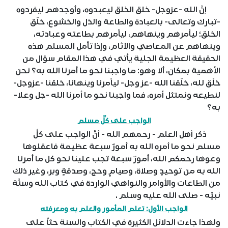
إنَّ الله -عزوجل- خلق الخلق ليعبدوه، وأوجدهم ليفردوه
-تبارك وتعالى- بالعبادة والطاعة والذل والخشوع، خلَق
الخلق؛ ليأمرهم وينهاهم، ليأمرهم بطاعته وعبادته،
وينهاهم عن المعاصي والآثام، وإذا تأمل المسلم هذه
الحقيقة العظيمة الجلية يأتي في هذا المقام سؤال من
الأهمية بمكان، ألا وهو: ما واجبنا نحو ما أمرنا الله به؟ نحن
خلْق لله، خلَقنا الله -عز وجل- ليأمرنا وينهانا، خلقنا -عزوجل-
لنطيعه ونمتثل أمره، فما واجبنا نحو ما أمرنا الله -جل وعلا-
به؟
الواجب على كلِّ مسلم
ذكر أهل العلم - رحمهم الله - أنَّ الواجب على كلِّ
مسلم نحو ما أمره الله به أمورٌ سبعة عظيمة فاعقلوها
وعوها رحمكم الله، أمورٌ سبعة تجب علينا نحو كل ما أمرنا
الله به من توحيدٍ وصلاة، وصيامٍ وحج، وصدقةٍ وبر، وغير ذلك
من الطاعات والأوامر والنواهي الواردة في كتاب الله وسنَّة
نبيِّه - صلى الله عليه وسلم .
الواجب الأول: تعلم المأمور والعلم به ومعرفته
ولهذا جاءت الدلائل الكثيرة في الكتاب والسنة حثاً على