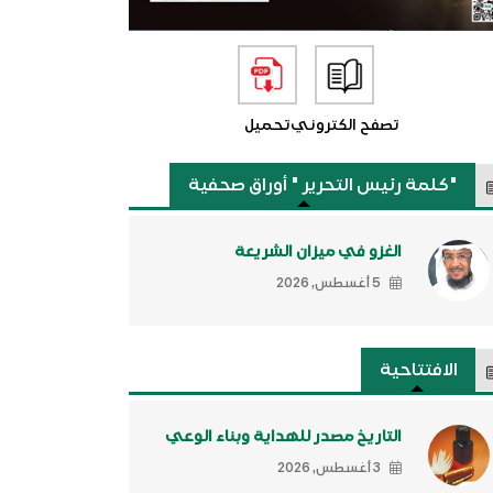
تصفح الكتروني
تحميل
"كلمة رئيس التحرير " أوراق صحفية
الغزو في ميزان الشريعة
5 أغسطس, 2026
الافتتاحية
التاريخ مصدر للهداية وبناء الوعي
3 أغسطس, 2026