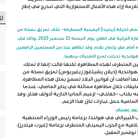
ازمة إزاء هذه الأفعال الاستفزازية التي تندرج في إطار
مي لحركة (بيغيدا) اليمينية المتطرفة- على تمزيق نسخة من
القرآن الكريم والدوس عليها، خلال مظاهرة أمام السفارة التركية في لاهاي يوم الجمعة 22 سبتمبر 2023، وذلك في
أمام مقر برلمان بلاده، وقد تظاهر عدد من المسلمين الرافضين
لهولندية تدخلت لمنع الاشتباك بينهما.
المتطرف لهذه المظاهرة، لكنها قالت: إنها لا تملك
لهولندية (ديلان يشيلغوز زيغيريوس) تمزيق نسخة من
ا أضافت أن قوانين البلاد تسمح بمثل هذه المظاهرة.
ليقات خلال مظاهرة مماثلة في يناير الماضي، عندما
هه بكتاب «كفاحي» لزعيم ألمانيا النازية أدولف هتلر. وقد
ماضية حمل عبارات تكرّر هذا الزعم.
عم يميني
لليبرالي في هولندا، بزعامة رئيس الوزراء المنتهية
لافية مع الحزب اليميني المتطرف بزعامة (غيرت فيلدرز)،