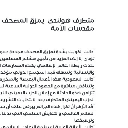
متطرف هولندي يمزق المصحف الش
مقدسات الأمة
أدانت الكويت بشدة تمزيق المصحف مجددة دعوتها
تؤدي إلا إلى المزيد من تأجيج مشاعر المسلمين 
نددت رابطة العالم الإسلامي بهذه الممارسات الهم
والإنسانية وتنتهك قيمَ المجتمع الدولي مؤكدة ض
أدانت السعودية هذه الأعمال البغيضة والمتكرر
وتتناقض مباشرة مع الجهود الدولية الساعية لنش
تتزامن هذه الحادثة مع إعلان الحزب اليميني الل
الحزب اليميني المتطرف بعد الانتخابات التشريعي
أكَّد الأزهر أنَّ تكرار هذه الجرائم يبرهن على أ
السلام العالمي والتعايش السلمي التي بذلنا ‏ج
وترسيخها
أدانت الأمانة العامة لمنظمة التعاون الإسلا