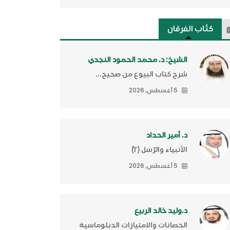
كتَّاب الفرقان
الشيخ: د. محمد الحمود النجدي
شرح كتاب البيوع من صحيح...
5 أغسطس, 2026
د. أمير الحداد
الأنبياء والرّسل (٢)ّ
5 أغسطس, 2026
د.وليد خالد الربيع
الحصانات والامتيازات الدبلوماسية