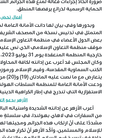
ضرورة اتخاذ إجراءات فعّالة لمنع هذه الجرائم ا
الحماية الرسمية لذرائع يرفضها المنطق.
أفعال تحض ع
وبدورها وفي بيان لها دانت الأمانة العامة لمن
بعض الدول الأعضاء في منظمة التعاون الإسلامي ف
موقف منظمة التعاون الإسلامي الذي نص عليه قرا
خا
وكان المجلس قد أعرب عن إدانته لكافة المحا
الكتب السماوية المقدسة، وقيم الإسلام ورموزه و
يتعارض 
ودعت الأمانة العامة للمنظمة السلطات الهولندية 
الاستفزازية التي تندرج في إطار الكراهية الديني
الأزهر يدعو ال
أعرب الأزهر عن إدانته الشديدة واستيائه البال
من السفارات ‏في لاهاي بهولندا، في سلسلةٍ متوا
‏مشددًا على أنَّ ارتكاب هذه الجرائم ومجيئها لهو
للإسلام والمسلمين، وأكَّد الأزهر أنَّ تكرار هذ
جادة في ‏ترسيخ قيم السلام العالمي والتعايش ال