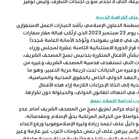
لشنيعة، التي لا تخدم سوى أجندات التطرف، وليس توفير
لى الكراهية الدينية
ظمة التعاون الإسلامي بأشد العبارات العمل الاستفزازي
المتمثل في تدنيس نسخة من المصحف الشريف يوم 23 سبتمبر 2023 الذي ارتُكب قبالة مقار سفارات
ي لاهاي بهولندا، وتُؤكد الأمانة العامة مُجدداً
ر الدورة الاستثنائية الثامنة عشرة لمجلس وزراء
رجية المنظمة المنعقدة يوم 31 يوليو 2023، بشأن الأفعال المتكررة بتدنيس نسخ المصحف الشريف،
ولات التي تستهدف قدسية المصحف الشريف وغيره من
غيره من الديانات تحت ذريعة حرية التعبير، وهو ما
مع ما نصت عليه المادتان (19) و(20) من العهد الدولي الخاص بالحقوق المدنية والسياسية،
إلى اتخاذ الإجراءات اللازمة إزاء هذه الأفعال
ة، في انتهاك للقانون الدولي، والحيلولة دون تكرارها.
غرب لدراسة الإسلام بعمق
غ تجاه جرائم تمزيق نسخٍ من المصحف الشريف أمام ‏عددٍ
صلةٍ من الجرائم المرتكبة بحقِّ الإسلام ومقدساته،
 دليلٌ على تعمد زيادة وتيرة الإسلاموفوبيا ورفع العداء
ه الجرائم يبرهن على أن بعض حكومات الغرب غير عازمة ‏وغير
سلمي التي بذلنا ‏جهودًا طيبة وبنيَّةٍ حسنةٍ صادقة