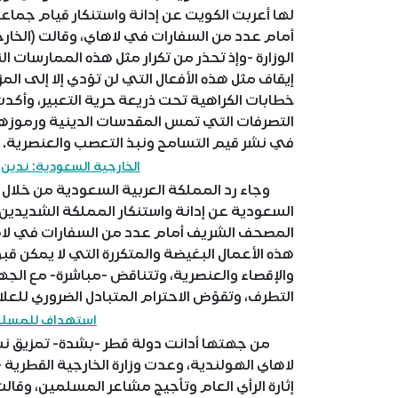
لها أعربت الكويت عن إدانة واستنكار قيام جم
أمام عدد من السفارات في لاهاي، وقالت (الخارجي
الوزارة -وإذ تحذر من تكرار مثل هذه الممارسات 
إيقاف مثل هذه الأفعال التي لن تؤدي إلا إلى 
خطابات الكراهية تحت ذريعة حرية التعبير، وأكد
التصرفات التي تمس المقدسات الدينية ورموزها،
في نشر قيم التسامح ونبذ التعصب والعنصرية.
الخارجية السعودية: ندي
وجاء رد المملكة العربية السعودية من خلال بيا
السعودية عن إدانة واستنكار المملكة الشديدين
المصحف الشريف أمام عدد من السفارات في لاها
هذه الأعمال البغيضة والمتكررة التي لا يمكن
والإقصاء والعنصرية، وتتناقض -مباشرة- مع الجهو
التطرف، وتقوّض الاحترام المتبادل الضروري للعل
استهداف للمسلم
من جهتها أدانت دولة قطر -بشدة- تمزيق نس
لاهاي الهولندية، وعدت وزارة الخارجية القطرية 
إثارة الرأي العام وتأجيج مشاعر المسلمين، وقا