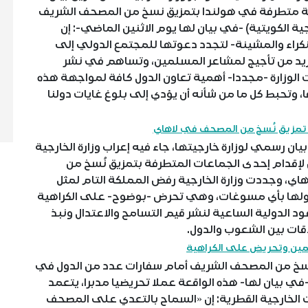
اعة متطرفة في هولندا بتمزيق نسخ من المصحف الشريف
ة الكويتية) -في بيان لها يوم الاثنين الماضي-: إن
النكراء والمشينة- لتجدد دعوتها للمجتمع الدولي إلى
المزيد من تأجيج لمشاعر المسلمين، وتساهم في نشر
ت الوزارة -مجددا- أهمية تعاون الدول كافة لمواجهة هذه
 وتحبط كل ما من شأنه أن يؤدي إلى بلوغ غايات دولنا
ن تمزيق نُسخ من المصحف في لاهاي
ن رسمي لوزارة خارجيتها، جاء فيه إعراب وزارة الخارجية
 لإقدام إحدى الجماعات المتطرفة بتمزيق نُسخ من
ي، وجددت وزارة الخارجية رفض المملكة التام لمثل
 قبولها بأي مسوغات، وهي تحرض -بوضوح- على الكراهية
د الدولية الساعية لنشر قيم التسامح والاعتدال ونبذ
اقات بين الشعوب والدول.
ين وتحريض على الكراهية
خ من المصحف الشريف أمام سفارات عدد من الدول في
-في بيان لها- هذه الواقعة عملا تحريضيا مدبرا، يتعمد
لت الخارجية القطرية: إن «السماح بالتعدي على المصحف