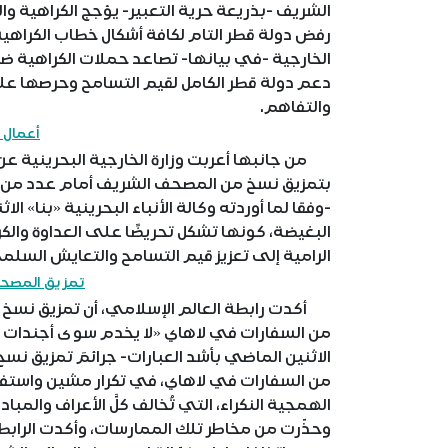
الشريف -بذريعة حرية التعبير- يؤجج الكراهية
رفض دولة قطر التام لكافة أشكال خطاب الكراهية 
الخارجية -في بيانها- تصاعد حملات الكراهية ض
دعم دولة قطر الكامل لقيم التسامح وحرصها على
والتفاهم.
أعمال 
من جانبها أعربت وزارة الخارجية البحرينية ع
بتمزيق نسخ من المصحف الشريف أمام عدد من ال
-وفقا لما أوردته وكالة الأنباء البحرينية «بنا» ا
البغيضة، كونها تشكل تحريضًا على العداوة والكر
الرامية إلى تعزيز قيم التسامح والتعايش السلمي
تمزيق المصحف
أكدت رابطة العالم الإسلامي، أن تمزيق نسخ 
من السفارات في لاهاي «لا يخدم سوى أجندات الت
الاثنين الماضي بأشد العبارات- جرائمَ تمزيق ن
من السفارات في لاهاي، في تكرار مشين واستفز
الهمجية النكراء، التي تُخالف كلَّ الأعراف والمب
وحذّرت من مخاطر تلك الممارسات، وأكدت الرابطة