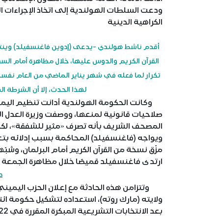
ودعت السلطات الهولندية إلى اتخاذ الإجراءات الل
الكراهية الدينية
أقدم ناشط هولندي -يدعى (إدوين فاغنسفيلد) وينت
تكرار لما فعله في شهر يناير الماضي من العام نفسه 
لهذا الحدث، إلا أن الشرطة ا
وكانت الحكومة الهولندية أدانت تنظيم اليمين 
صلاحيات قانونية لمنعها، ووصفت وزيرة العدل ا
المصحف الشريف بأنه تصرف «مثير للشفقة»، لكنه
ويواجه (فاغنسفيلد) المحاكمة بسبب إدلائه بتع
مزّق نسخة من القرآن الكريم أمام البرلمان، وشبّ
ارتدى فاغنسفيلد قميصًا خلال مظاهرة الجمعة ال
د
وتتزامن هذه الحادثة مع إعلان الحزب اليميني ا
ولايته (مارك روته)، استعداده لتشكيل حكومة ائت
بعد الانتخابات التشريعية المبكرة المقررة في 22 نوفمبر المقبل.