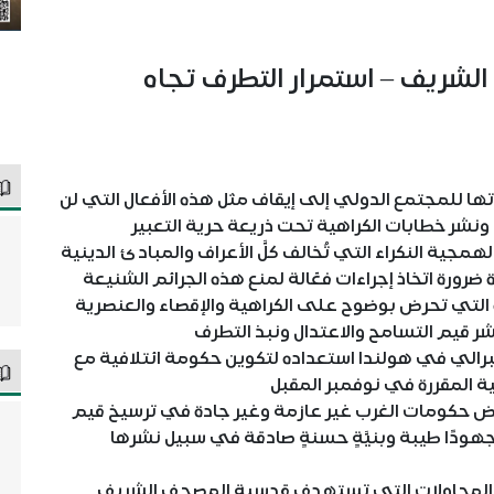
ريف – استمرار التطرف تجاه
 للمجتمع الدولي إلى إيقاف مثل هذه الأفعال التي لن
ونشر خطابات الكراهية تحت ذريعة حرية التعبير
جية النكراء التي تُخالف كلَّ الأعراف والمبادئ الدينية
رورة اتخاذ إجراءات فعّالة لمنع هذه الجرائم الشنيعة
ة التي تحرض بوضوح على الكراهية والإقصاء والعنصرية
ر قيم التسامح والاعتدال ونبذ التطرف
يبرالي في هولندا استعداده لتكوين حكومة ائتلافية مع
ة المقررة في نوفمبر المقبل
ن بعض حكومات الغرب غير عازمة ‏وغير جادة في ‏ترسيخ قيم
هودًا طيبة وبنيَّةٍ حسنةٍ صادقة في سبيل نشرها
مي المحاولات التي تستهدف قدسية المصحف الشريف