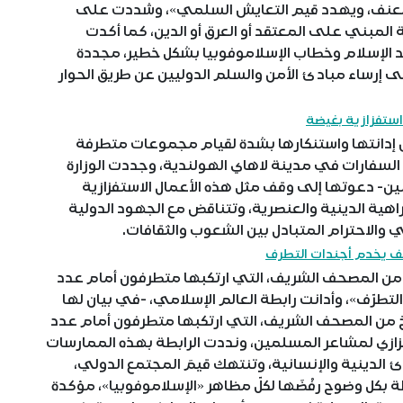
 والعنف، ويهدد قيم التعايش السلمي»، وشددت على
المبني على المعتقد أو العرق أو الدين، كما أكدت
د الإسلام وخطاب الإسلاموفوبيا بشكل خطير، مجددة
 إرساء مبادئ الأمن والسلم الدوليين عن طريق الحوار
استفزازية بغيضة
ن إدانتها واستنكارها بشدة لقيام مجموعات متطرفة
سفارات في مدينة لاهاي الهولندية، وجددت الوزارة
لاثنين- دعوتها إلى وقف مثل هذه الأعمال الاستفزازية
اهية الدينية والعنصرية، وتتناقض مع الجهود الدولية
 والاحترام المتبادل بين الشعوب والثقافات.
 يخدم أجندات التطرف
من المصحف الشريف، التي ارتكبها متطرفون أمام عدد
طرّف»، وأدانت رابطة العالم الإسلامي، -في بيان لها
سخ من المصحف الشريف، التي ارتكبها متطرفون أمام عدد
ازي لمشاعر المسلمين، ونددت الرابطة بهذه الممارسات
ادئ الدينية والإنسانية، وتنتهك قيمَ المجتمع الدولي،
 بكل وضوح رفْضَها لكلّ مظاهر «الإسلاموفوبيا»، مؤكدة