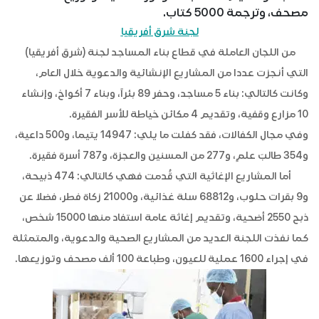
مصحف، وترجمة 5000 كتاب.
لجنة شرق أفريقيا
من اللجان العاملة في قطاع بناء المساجد لجنة (شرق أفريقيا)
التي أنجزت عددا من المشاريع الإنشائية والدعوية خلال العام،
وكانت كالتالي: بناء 5 مساجد، وحفر 89 بئراً، وبناء 7 أكواخ، وإنشاء
10 مزارع وقفية، وتقديم 4 مكائن خياطة للأسر الفقيرة.
وفي مجال الكفالات، فقد كفلت ما يلي: 14947 يتيما، و500 داعية،
و354 طالبَ علمٍ، و277 من المسنين والعجزة، و787 أسرة فقيرة.
أما المشاريع الإغاثية التي قُدمت فهي كالتالي: 474 ذبيحة،
و9 بقرات حلوب، و68812 سلة غذائية، و21000 زكاة فطر، فضلا عن
ذبح 2550 أضحية، وتقديم إغاثة عامة استفاد منها 15000 شخص،
كما نفذت اللجنة العديد من المشاريع الصحية والدعوية، والمتمثلة
في إجراء 1600 عملية للعيون، وطباعة 100 ألف مصحف وتوزيعها.