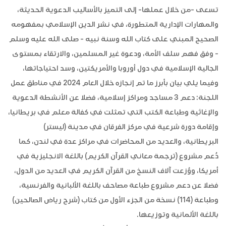
تسعى -من خلال عملها- إلى التميز بالأساليب الدعوية الحديثة،
والمهارات الإدارية المتطورة، في نشر الدين الإسلامي بمفهومه
الصحيح المبني على كتاب الله وسنة نبيه - صلى الله عليه وسلم
- وفق فهم سلف الأمة، ودعوة غير المسلمين، والارتقاء بمستوى
الجالية الإسلامية في دول أوروبا والأمريكتين، وسد احتياجاتها،
وفيما يلي بيان بأبرز ما تم إنجازه خلال العام 2024 في مناطق عمل
اللجنة: دعم 3 مساجد ومراكز إسلامية، فضلا عن الأنشطة الدعوية
والإغاثية وطباعة الكتب التي تمثلت في كفالة معلم في بريطانيا،
وإقامة دورة شرعية في مركز الفرقان في مدينة (ليستر)
البريطانية، والعديد من المحاضرات في مراكز عدة في لندن، كما
دُعم مشروع (ترجمة معاني القرآن الكريم) باللغة الانجليزية في
أمريكا، ووُزعت آلاف النسخ من القرآن الكريم في العديد من الدول،
فضلا عن دعم مشروع طباعة مصاحف باللغة الألبانية والفرنسية،
وطباعة (114) نسخة من الجزء الأول من كتاب (شرح رياض الصالحين)
باللغة الألمانية وتوزيعها.