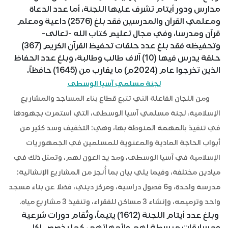
مدارس ودور أيتام تشرف عليها اللجنة، أما عدد الدعاة
ومعلمي القرآن والمدرسين فقد بلغ (2576) داعية ومعلم
قرآن ومدرسا، وفي مجال تعليم كتاب الله -تعالى-
وتحفيظه فقد بلغ عدد حلقات تحفيظ القرآن الكريم (367)
حلقة يدرس فيها (10) آلاف طالب وطالبة، وبلغ عدد الحفاظ
الذين تخرجوا عام (2024م) ما يقارب من (1645) حافظاً.
لجنة مسلمي آسيا الوسطى
ومن اللجان الفاعلة التي تتبع قطاع بناء المساجد والمشاريع
الإسلامية، لجنة مسلمي آسيا الوسطى، التي استمرت بجهودها
في تنفيذ بالمهمة المنوطة بها، وهي: التخفيف وسد كثير من
أبواب الحاجة المادية والمعنوية للمسلمين في الجمهوريات
الإسلامية في آسيا الوسطى، ومد يد العون لهم، وتمثل ذلك في
ميادين مختلفة، وفيما يلي بيان بما أُنجز من المشاريع الإنشائية:
مدرسة واحدة، و6 فصول دراسية، ومركز ديني، فضلا عن بناء مسجد
واحد وترميمه، وإنشاء 3 مساكن للفقراء، وتنفيذ 3 مشاريع مياه.
وبلغ عدد أيتام اللجنة (1612) يتيماً، وتُقام دورات شرعية
ومسابقات مبسطة لهم ولأمهاتهم، كما يخصص لكل