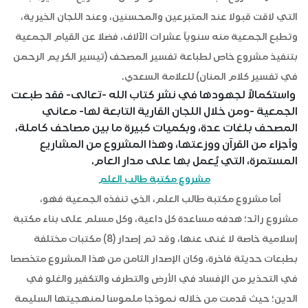
التي لاقت قبولا عند المتبرعين والمحسنين، وعند اللجان الخيرية،
وتطبع الجمعية منه سنوياً عشرات الآلاف، فضلا عن القيام الجمعية
بتنفيذ مشروع خاص لطباعة تفسير المصحف (تيسير الكريم الرحمن
في تفسير كلام المنان) للعلامة السعدي.
واستكمالاً لجهودها في نشر كتاب الله -تعالى- فقد طبعت
الجمعية -ومن خلال اللجان القارية التابعة لها- معاني
المصحف بلغات عدة، وبكميات كبيرة ما بين مصاحف كاملة،
وأجزاء من القرآن ووزعتها، وهذا المشروع من المشاريع
المستمرة، التي يُعمل بها على مدار العام.
مشروع مكتبة طالب العلم
أما مشروع مكتبة طالب العلم، الذي تنفذه الجمعية فهو،
مشروع رائد؛ هدفه مساعدة كل داعية، وكل مسلم على بناء مكتبة
إسلامية خاصة لا غنى عنها، وقد تم إصدار (8) مكتبات مختلفة
بطبعات حديثة فاخرة، وكان الإصدار الثامن من هذا المشروع متخصصا
في التحذير من الإفساد في الأرض والتطرف والتكفير والغلو في
الدين؛ حيث قدمت من خلاله نموذجا ملموسا لمنهجيتها السليمة