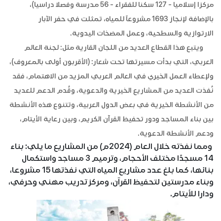
مركزا إسلاميا - 127 سكنا للفقراء - 56 مدرسة وفصلا دراسيا)،
بالإضافة لإنجاز 1693 مشروعاً للمياه، تمثلت في حفر الآبار
الارتوازية والسطحية، وعمل المضخات اليدوية.
ويتبع هذا القطاع العديد من اللجان القارية مثل: لجنة العالم
العربي، التي بدأت مسيرتها تحت شعار: (الأقربون أولى بالمعروف)،
ولإعطاء العمل الخيري في العالم العربي المزيد من الاهتمام، فقد
نُفذت العديد من المشاريع الخيرية والدعوية، وقُدم الدعم للعديد
من الأنشطة الخيرية في بعض الدول العربية، وتتنوع هذه الأنشطة
بين بناء المساجد ودور تحفيظ القرآن الكريم، وبين رعاية الأيتام،
ودعم الأنشطة الدعوية.
ومما نفذته خلال العام (2024م) من المشاريع ما يلي: بناء
14 مسجدًا مختلف الأحجام، وترميم 3 مساجد واستكمال
بنائها، كما بلغ عدد مشاريع المياه التي نفذتها 15 مشروعا،
وبناء مدرستين لتحفيظ القرآن، ومركز تدريب مهني وحرفي،
ودارا للأيتام.