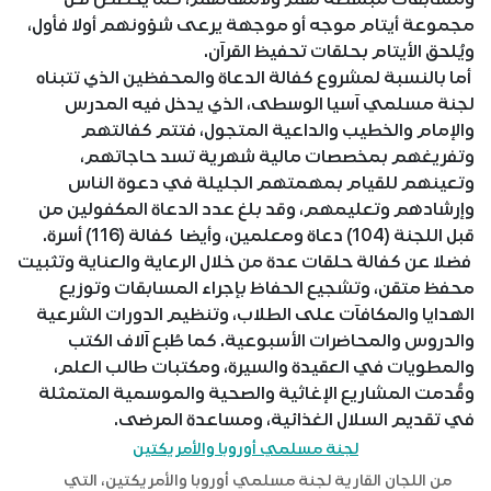
مجموعة أيتام موجه أو موجهة يرعى شؤونهم أولا فأول،
ويُلحق الأيتام بحلقات تحفيظ القرآن.
أما بالنسبة لمشروع كفالة الدعاة والمحفظين الذي تتبناه
لجنة مسلمي آسيا الوسطى، الذي يدخل فيه المدرس
والإمام والخطيب والداعية المتجول، فتتم كفالتهم
وتفريغهم بمخصصات مالية شهرية تسد حاجاتهم،
وتعينهم للقيام بمهمتهم الجليلة في دعوة الناس
وإرشادهم وتعليمهم، وقد بلغ عدد الدعاة المكفولين من
قبل اللجنة (104) دعاة ومعلمين، وأيضا كفالة (116) أسرة.
فضلا عن كفالة حلقات عدة من خلال الرعاية والعناية وتثبيت
محفظ متقن، وتشجيع الحفاظ بإجراء المسابقات وتوزيع
الهدايا والمكافآت على الطلاب، وتنظيم الدورات الشرعية
والدروس والمحاضرات الأسبوعية. كما طُبع آلاف الكتب
والمطويات في العقيدة والسيرة، ومكتبات طالب العلم،
وقُدمت المشاريع الإغاثية والصحية والموسمية المتمثلة
في تقديم السلال الغذائية، ومساعدة المرضى.
لجنة مسلمي أوروبا والأمريكتين
من اللجان القارية لجنة مسلمي أوروبا والأمريكتين، التي