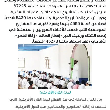
الصحية وغسيل الكلى، فضلا عن العيادات التخصصية، وتقدم
المساعدات الطبية للمرضى، وقد استفاد منها 87225
مريض، كما بنى المشروع المجمعات والعمارات السكنية
ودور الأيتام والمشاريع الخدمية، واستفاد منها 5430 شخصاً،
فضلا عن كفالة 4595 يتيما وأسرة فقيرة، أما المشاريع
الموسمية التي قُدمت للأشقاء السوريين والمتمثلة في
(دفء الشتاء ورغيف الخبز - إفطار الصائم - زكاة الفطر -
الأضاحي ) فقد استفاد منها 145278شخصاً.
لجنة القارة الأفريقية
من اللجان العاملة في هذا القطاع لجنة القارة الأفريقية، التي
تستهدف إغاثة المنكوبين والمحتاجين في الدول الأفريقية،