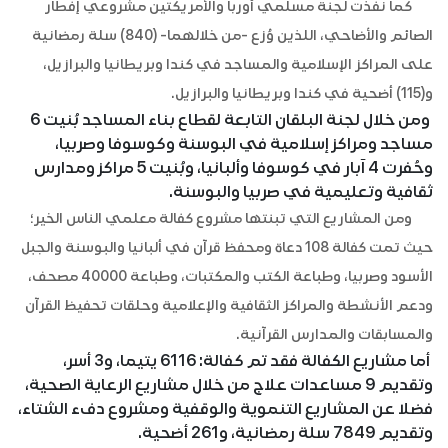
كما نفذت لجنة مسلمي أوربا والأمريكتين مشروعي إفطار
الصائم والأضاحي، اللذين وُزع -من خلالهما- (840) سلة رمضانية
على المراكز الإسلامية والمساجد في كندا وبريطانيا والبرازيل،
و(115) أضحية في كندا وبريطانيا والبرازيل.
ومن خلال لجنة البلقان التابعة لقطاع بناء المساجد بُنيت 6
مساجد ومراكز إسلامية في البوسنة وكوسوفا وصربيا،
وحُفرت 4 آبار في كوسوفا وألبانيا، وبُنيت 5 مراكز ومدارس
ثقافية وتعليمية في صربيا والبوسنة.
ومن المشاريع التي تبنتها مشروع كفالة معلمي الناس الخير؛
حيث تمت كفالة 108 دعاة ومحفظ قرآن في ألبانيا والبوسنة والجبل
الأسود وصربيا، وطباعة الكتب والمكتبات، وطباعة 40000 مصحف،
ودعم الأنشطة والمراكز الثقافية والإعلامية وحلقات تحفيظ القرآن
والمسابقات والمدارس القرآنية.
أما مشاريع الكفالة فقد تم كفالة: 6116 يتيما، و3 أسر،
وتقديم 9 مساعدات علاج من خلال مشاريع الرعاية الصحية،
فضلا عن المشاريع التنموية والوقفية ومشروع دفء الشتاء،
وتقديم 7849 سلة رمضانية، و261 أضحية.