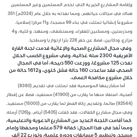
وإقامة المشاريع الخيرية التي تخدم المسلمين وغير المسلمين
هناك في مجالات حياتهم، ومما نفذته به خلال عام (2024م) 351
مشروعاً إنشائيا تمثلت في بناء 99 مسجدا، و11 مركزا إسلاميا،
ومدرستين، ومسكنين للفقراء، ومستشفى، ومعهد، و كلية، و4
مزارع، ودكانين، فضلا عن حفر 228 بئرا ارتوازيا وسطحيا.
وفي مجال المشاريع الصحية والإغاثية قدمت لجنة القارة
الأفريقية 2300 سلة غذائية، وفي مشروع الكسب الحلال
نفذت 125 مشروعًا، ووزعت 550 ذبيحة، أما في المجال
الصحي فقد ساعدت 160 حالة فشل كلوي، و1612 حالة من
خلال مشروع مكافحة العمى.
أما مشاريعها الموسمية فقد تمثلت في تقديم (8380)
أضحية، استفاد منها ما يقارب من (41900) مستفيد، فضلا عن إفطار
(92544) صائما، وتقديم زكاة الفطر لما يقارب من (15000) مستفيد.
وفي مجال مشاريع الكفالات، فقد كفلت (5405) أيتام، و(126) أرملة.
كما أقامت اللجنة العديد من المشاريع الدعوية والتعليمية،
ومما نُفذ في هذا المجال: كفالة 579 معلما ومحفظا وإمام
مسجد، وتنظيم 5 مسابقات ودورة علمية، وتوزيع 22 ألف