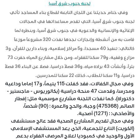
لجنة جنوب شرق آسيا
وفي ختام حديثنا عن اللجان التابعة لقطاع بناء المساجد تأتي
لجنة جنوب شرق آسيا، التي تقدم مساعداتها في المجالات
الإغاثية والإنسانية والدعوية في جنوب شرق آسيا، وبنظرة لما
قامت به من أنشطة وإنجازات نجدها نفذت 320 مشروعاً موزعاً
كالتالي: تنفيذ 40 مسجدا، و5 مراكز إسلامية، وبناء دارين للقرآن، و3
مزارع وقفية، و79 سكنا للفقراء، ومن خلال مشاريع المياه حفرت 73
بئراً، وأنشأت 43 برادة مياه، و36 فصلاً دراسيا، فضلا عن البناء 36 فصلاً
دراسيا، و11 سكنا للطلاب، كذلك 22 سكنا للمدرسين.
وفي مجال الكفالات، فقد كفلت 115 يتيماً، و17 إماما وداعية
ومدرسا، وقدمت 47 منحة دراسية (بكالوريوس - ماجستير -
دكتوراة)، كما نفذت اللجنة مشاريع موسمية مثل: إفطار
الصائم (475368) وجبة، والحج والعمرة : (90) شخصاً،
والأضاحي: : (1271) أضحية.
وفي مجال تقديم المشاريع الصحية فقد عالج مستشفى
(الكويت) التابع للجمعية، الذي يعد المستشفى الإسلامي
الأول والوحيد في كمبوديا لعلاج المرضى الفقراء بدعم