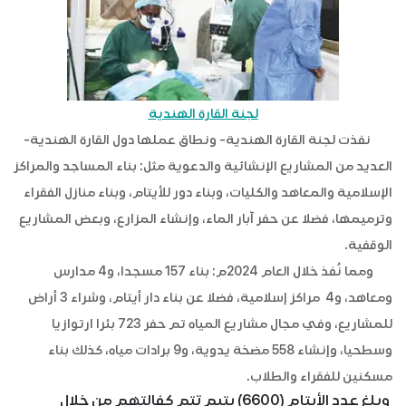
لجنة القارة الهندية
نفذت لجنة القارة الهندية- ونطاق عملها دول القارة الهندية-
العديد من المشاريع الإنشائية والدعوية مثل: بناء المساجد والمراكز
الإسلامية والمعاهد والكليات، وبناء دور للأيتام، وبناء منازل الفقراء
وترميمها، فضلا عن حفر آبار الماء، وإنشاء المزارع، وبعض المشاريع
الوقفية.
ومما نُفذ خلال العام 2024م: بناء 157 مسجدا، و4 مدارس
ومعاهد، و4 مراكز إسلامية، فضلا عن بناء دار أيتام، وشراء 3 أراض
للمشاريع، وفي مجال مشاريع المياه تم حفر 723 بئرا ارتوازيا
وسطحيا، وإنشاء 558 مضخة يدوية، و9 برادات مياه، كذلك بناء
مسكنين للفقراء والطلاب.
وبلغ عدد الأيتام (6600) يتيم تتم كفالتهم من خلال