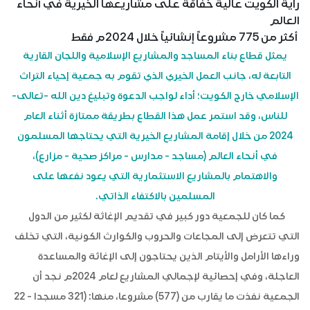
راية الكويت عالية خفاقة على مشاريعها الخيرية في أنحاء
العالم
أكثر من 775 مشروعاً إنشائياً خلال 2024م فقط
يمثل قطاع بناء المساجد والمشاريع الإسلامية واللجان القارية
التابعة له، جانب العمل الخيري الذي تقوم به جمعية إحياء التراث
الإسلامي خارج الكويت؛ أداء لواجب الدعوة وتبليغ دين الله -تعالى-
للناس، وقد استمر عمل هذا القطاع بطريقة ممتازة أثناء العام
2024 من خلال إقامة المشاريع الخيرية التي يحتاجها المسلمون
في أنحاء العالم (مساجد - مدارس - مراكز صحية - مزارع)،
والاهتمام بالمشاريع الاستثمارية التي يعود نفعها على
المسلمين بالاكتفاء الذاتي.
كما كان للجمعية دور كبير في تقديم الإغاثة لكثير من الدول
التي تتعرض إلى المجاعات والحروب والكوارث الكونية، التي تخلف
وراءها الأرامل والأيتام الذين يحتاجون إلى الإغاثة والمساعدة
العاجلة، وفي إحصائية لإجمالي المشاريع لعام 2024م نجد أن
الجمعية نفذت ما يقارب من (577) مشروعا، منها: (321 مسجدا - 22