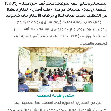
المحسنين، عالج آلاف المرضى؛ حيث نُفذ -من خلاله- (3905)
أنشطة (ولادة - عمليات جراحية - طب أسنان - الختان)، فضلا
عن التنظيم مخيم طبي لعلاج مرضى الأسنان في كمبوديا.
وفي جانب الإغاثة العامة وُزعت سلال ومواد غذائية في
إندونيسيا وكمبوديا وتايلند والفلبين، استفاد منها آلاف الأسر
المحتاجة، ووُزعت (135) مكينة خياطة على الأسر الفقيرة في
كمبوديا والفلبين.
مشروع طباعة المصحف
لعل من المشاريع الدعوية التي اهتمت بها الجمعية أيما
اهتمام! مشروع طباعة المصحف، وهو من المشاريع المتميزة جدا،