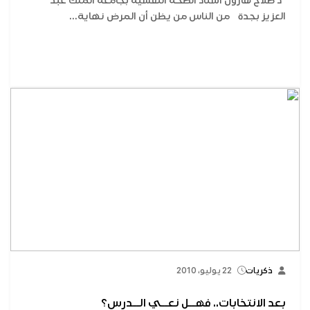
د صلاح هارون أستاذ الصحة النفسية بجامعة الملك عبد
العزيز بجدة من الناس من يظن أن المرض نهاية...
ذكريات
22 يوليو، 2010
بعد الانتخابات.. فهــل نعــي الــدرس؟