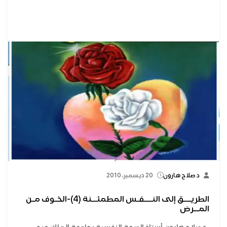
د صلاح هارون
20 ديسمبر، 2010
الطريـــق إلى النـــفـس المطمئــنة (4)-الخـوف مـن
المــرض