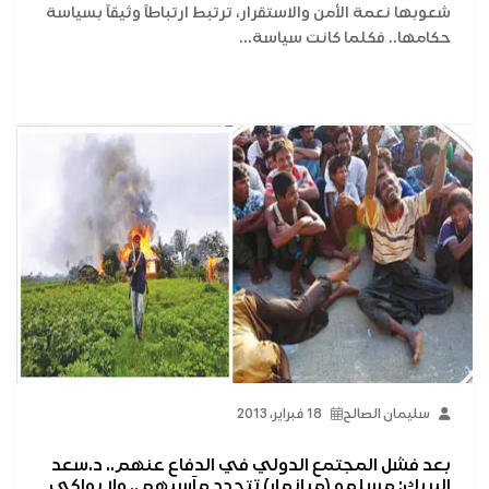
شعوبها نعمة الأمن والاستقرار، ترتبط ارتباطاً وثيقاً بسياسة
حكامها.. فكلما كانت سياسة...
سليمان الصالح
18 فبراير، 2013
بعد فشل المجتمع الدولي في الدفاع عنهم.. د.سعد
البريك: مسلمو (ميانمار) تتجدد مآسيهم.. ولا بواكي