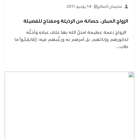
سليمان الصالح
14 يونيو، 2011
الزواج المبكر.. حصانة من الرذيلة ومفتاح للفضيلة
الزواج نعمة عظيمة امتنَّ الله بها على عباده وأحلَّه
لذكورهم وإناثهم، بل أمرهم به ورغَّبهم فيه: {فَانكِحُواْ مَا
طَابَ...