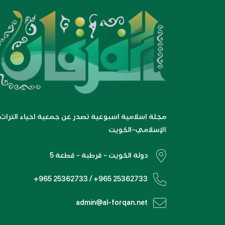
مجلة اسلامية اسبوعية تصدر عن جمعية احياء التراث
الإسلامي-الكويت
دولة الكويت - قرطبة - قطعة 5
+965 25362733 / +965 25362733
admin@al-forqan.net